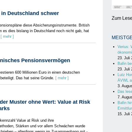
 in Deutschland schwer
Zum Lesen
ensionspläne diese Absicherungsinstrumente. British
 es dies bislang in Deutschland noch nicht gab, hat
[ mehr ]
MEISTG
Verius: 
ökonomi
23. Juli
dänisches Pensionsvermögen
Bafin be
23. Juli
stieren 600 Millionen Euro in einen deutschen
Lutz Hor
beteiligt. Das hat seine Gründe.
[ mehr ]
ÄVWL a
3. Augu
Das les
7. Augu
der Muster ohne Wert: Value at Risk
Bafin hi
arks
Ermittl
15. Juli
okennzahl Value at Risk und ihre
thoden, Stärken und vor allem Schwächen wurde
chrieben – allerdings wenig im Zusammenhang mit ­