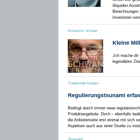
illiquiden Ass
Berechnungen f
Investoren ver
Schwarzer Schwan
Kleine Mil
„Ich mache dir 
legendäres Zita
Traditionelle Anlagen
Regulierungstsunami erfas
Bedingt durch immer neue regulatorisc
Produktangebote. Doch – ebenfalls bedi
die Anbieterseite erst ­einmal mit sich s
Aspekten auch aus einer Studie zu inst
Strategien