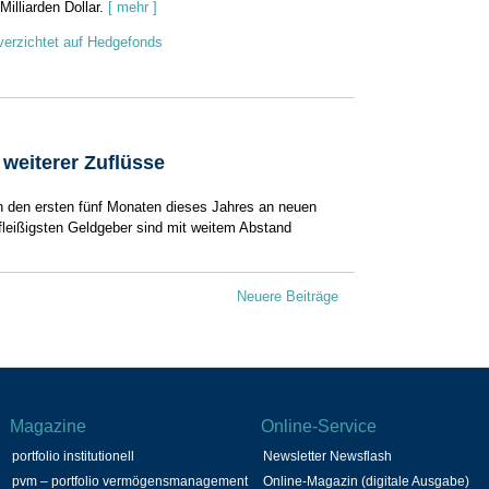
Milliarden Dollar.
[ mehr ]
verzichtet auf Hedgefonds
 weiterer Zuflüsse
 in den ersten fünf Monaten dieses Jahres an neuen
 fleißigsten Geldgeber sind mit weitem Abstand
Neuere Beiträge
Magazine
Online-Service
portfolio institutionell
Newsletter Newsflash
pvm – portfolio vermögensmanagement
Online-Magazin (digitale Ausgabe)