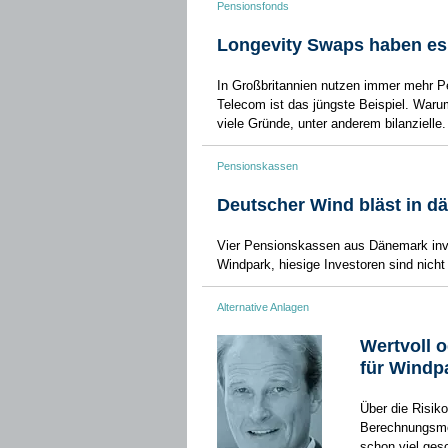
Pensionsfonds
Longevity Swaps haben es
In Großbritannien nutzen immer mehr P
Telecom ist das jüngste Beispiel. Warum
viele Gründe, unter anderem bilanzielle.
Pensionskassen
Deutscher Wind bläst in 
Vier Pensionskassen aus Dänemark inve
Windpark, hiesige Investoren sind nicht 
Alternative Anlagen
Wertvoll o
für Windp
Über die Risik
Berechnungsme
schon viel ges