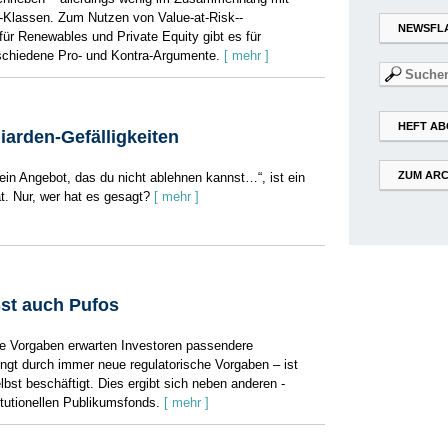
et-Klassen. Zum Nutzen von Value-at-Risk-­
NEWSFL
ür Renewables und Private Equity gibt es für
schiedene Pro- und Kontra-Argumente.
[ mehr ]
Suchen
nach:
HEFT AB
liarden-Gefälligkeiten
ZUM ARC
ein Angebot, das du nicht ablehnen kannst…“, ist ein
t. Nur, wer hat es gesagt?
[ mehr ]
st auch Pufos
he Vorgaben erwarten Investoren passendere
ngt durch immer neue regulatorische Vorgaben – ist
elbst beschäftigt. Dies ergibt sich neben anderen ­
itutionellen Publikumsfonds.
[ mehr ]