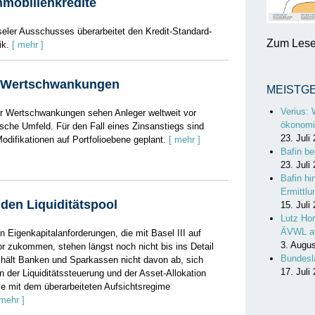
mmobilienkredite
eler Ausschusses überarbeitet den Kredit-Standard-
Zum Lesen
ik.
[ mehr ]
 Wertschwankungen
MEISTG
Verius: 
ür Wertschwankungen sehen Anleger weltweit vor
ökonomi
ische Umfeld. Für den Fall eines Zinsanstiegs sind
23. Juli
odifikationen auf Portfolioebene geplant.
[ mehr ]
Bafin be
23. Juli
Bafin hi
Ermittl
den Liquiditätspool
15. Juli
Lutz Hor
ÄVWL a
n Eigenkapitalanforderungen, die mit Basel III auf
3. Augu
or zukommen, stehen längst noch nicht bis ins Detail
Bundesl
 hält Banken und Sparkassen nicht davon ab, sich
17. Juli
en der Liquiditäts­steuerung und der Asset-Allokation
ie mit dem überarbeiteten Aufsichtsregime
 mehr ]