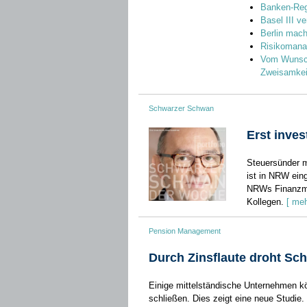
Banken-Regu
Basel III ve
Berlin mach
Risikomana
Vom Wunsch
Zweisamkei
Schwarzer Schwan
Erst inves
Steuersünder m
ist in NRW ein
NRWs Finanzmin
Kollegen.
[ meh
Pension Management
Durch Zinsflaute droht Sc
Einige mittelständische Unternehmen kö
schließen. Dies zeigt eine neue Studie. 