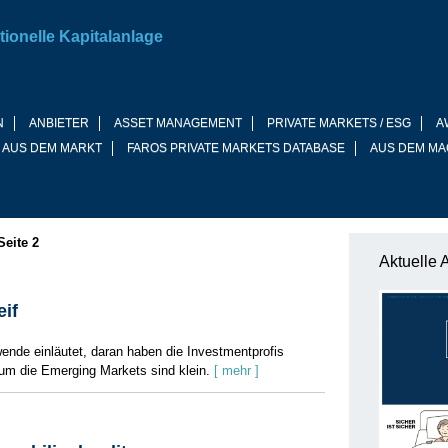
tionelle Kapitalanlage
N
ANBIETER
ASSET MANAGEMENT
PRIVATE MARKETS / ESG
A
 AUS DEM MARKT
FAROS PRIVATE MARKETS DATABASE
AUS DEM MA
Seite 2
Aktuelle 
eif
ende einläutet, daran haben die Investmentprofis
 um die Emerging Markets sind klein.
[ mehr ]