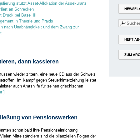
lierung stützt Asset-Allokation der Assekuranz
NEWSFL
rliert an Schrecken
t Druck bei Basel III
gement in Theorie und Praxis
Suchen
 nach Unabhängigkeit und dem Zwang zur
nach:
t
HEFT AB
ZUM ARC
tieren, dann kassieren
üssen wieder zittern, eine neue CD aus der Schweiz
getroffen. Im Kampf gegen Steuerhinterziehung leistet
ister auch Amtshilfe für seinen griechischen
r ]
hließung von Pensionswerken
nnten schon bald ihre Pensionseinrichtung
Vielen Mittelständlern sind die bilanziellen Folgen der