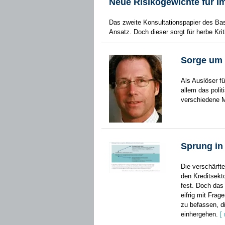
Neue Risikogewichte für I
Das zweite Konsultationspapier des Bas
Ansatz. Doch dieser sorgt für herbe Krit
Sorge um
Als Auslöser f
allem das polit
verschiedene M
Sprung in 
Die verschärfte
den Kreditsekt
fest. Doch das
eifrig mit Frag
zu befassen, d
einhergehen.
[