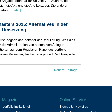
 Angaben startklar für Solvency II. Auch zu den
ich die Axa und die Alte Leipziger. Die anderen
getan.
[ mehr ]
masters 2015: Alternatives in der
n Umsetzung
krise begann das Zeitalter der Regulierung. Was dies
ür die Administration von ­alternativen Anlagen
tierten auf dem Regularien-Panel des portfolio
masters­ Verwahrer, Risikomanager und Rechtsexperten.
Neuere Beiträge
Magazine
Online-Service
portfolio institutionell
Newsletter Newsflash