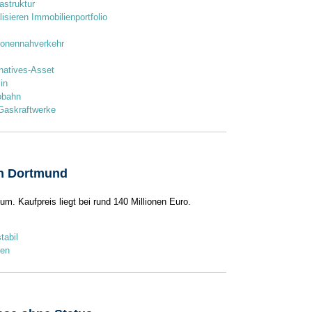
astruktur
isieren Immobilienportfolio
sonennahverkehr
rnatives-Asset
in
obahn
 Gaskraftwerke
in Dortmund
ium. Kaufpreis liegt bei rund 140 Millionen Euro.
tabil
ien