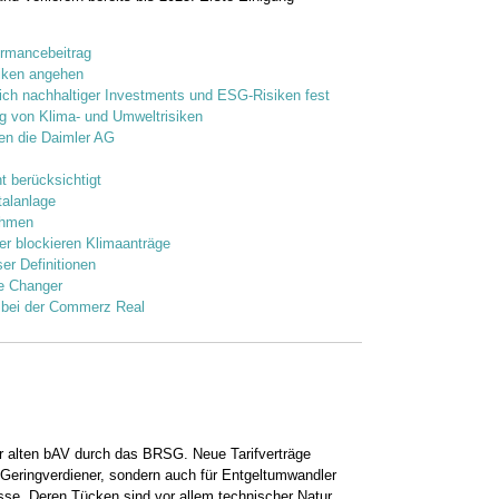
ormancebeitrag
siken angehen
lich nachhaltiger Investments und ESG-Risiken fest
ng von Klima- und Umweltrisiken
gen die Daimler AG
t berücksichtigt
italanlage
ahmen
r blockieren Klimaanträge
er Definitionen
e Changer
 bei der Commerz Real
der alten bAV durch das BRSG. Neue Tarifverträge
 Geringverdiener, sondern auch für Entgeltumwandler
sse. Deren Tücken sind vor allem technischer ­Natur.