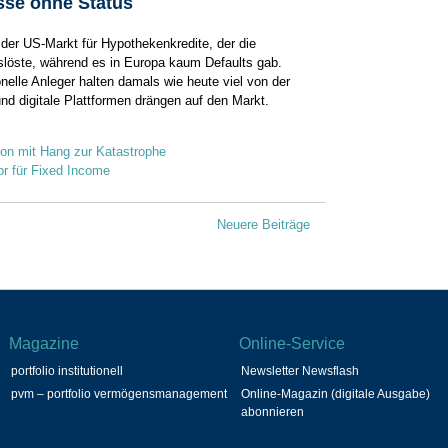
sse ohne Status
 der US-Markt für Hypothekenkredite, der die
uslöste, während es in Europa kaum Defaults gab.
ionelle­ Anleger halten damals wie heute viel von der
nd digitale Plattformen drängen auf den Markt.
tion mit Hang zur Katastrophe
tor für Fixed Income
Neuere Beiträge
Magazine
Online-Service
portfolio institutionell
Newsletter Newsflash
pvm – portfolio vermögensmanagement
Online-Magazin (digitale Ausgabe)
abonnieren