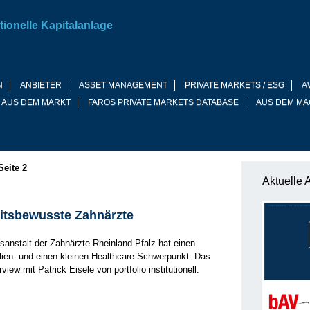
tionelle Kapitalanlage
N
ANBIETER
ASSET MANAGEMENT
PRIVATE MARKETS / ESG
A
 AUS DEM MARKT
FAROS PRIVATE MARKETS DATABASE
AUS DEM MA
Seite 2
Aktuelle 
tsbewusste Zahnärzte
sanstalt der Zahnärzte Rheinland-Pfalz hat einen
ien- und einen kleinen Healthcare-Schwerpunkt. Das
view mit Patrick Eisele von portfolio institutionell.