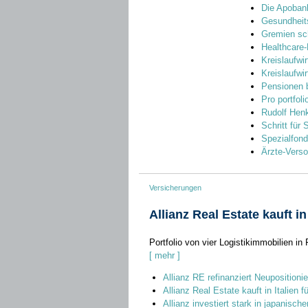
Die Apoban
Gesundheits
Gremien sc
Healthcare-
Kreislaufwir
Kreislaufwir
Pensionen b
Pro portfoli
Rudolf Henk
Schritt für 
Spezialfond
Ärzte-Vers
Versicherungen
Allianz Real Estate kauft i
Portfolio von vier Logistikimmobilien 
[ mehr ]
Allianz RE refinanziert Neuposition
Allianz Real Estate kauft in Italien f
Allianz investiert stark in japanis