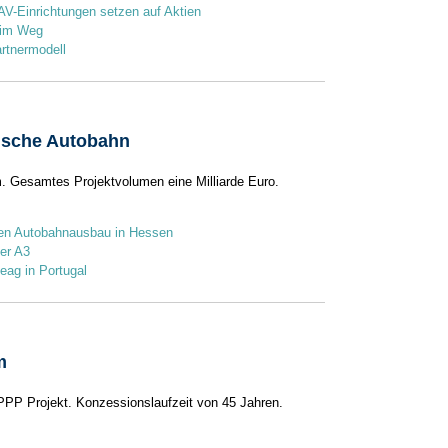
bAV-Einrichtungen setzen auf Aktien
 im Weg
artnermodell
dische Autobahn
. Gesamtes Projektvolumen eine Milliarde Euro.
en Autobahnausbau in Hessen
er A3
eag in Portugal
m
PPP Projekt. Konzessionslaufzeit von 45 Jahren.