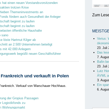
k hat einen neuen Vorstandsvorsitzenden
aktien trotzen Krise
hieben Themeninvestments an
Zum Lesen
Fonds fördern auch Gesundheit der Anleger
tschaft beginnt zu laufen
tschaft beginnt zu laufen
elasten öffentliche Haushalte
MEISTG
o sano
Verius: 
e löste Hartmut Kilger ab
ökonomi
Schritt an 2.500 Unternehmen beteiligt
23. Juli
s mit 42.000 Anlegern
Das les
orgungswerk begrüßt neuen Geschäftsführer
7. Augu
Bafin be
23. Juli
Lutz Hor
n Frankreich und verkauft in Polen
ÄVWL a
3. Augu
Ein spa
in Frankreich. Verkauf von Warschauer Hochhaus.
6. Augu
ierung der Gropius Passagen
ür Logistikfonds zu
chen Wohnungsmarkt