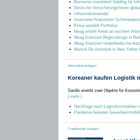
Barmenia mandatiert Golding für Infr
Deutsche Versicherungsriesen global
Infrastrukturwandel
Investoren finanzieren Schienenper
Klima wandelt Portfolios
Meag erhöht Anteil an irischem Alte
Meag finanziert Regionalzüge in Berl
Meag finanziert niederländische Aut
Munich Re investiert in New Yorker
Alternative Anlagen
Koreaner kaufen Logistik 
Savills erwirbt zwei Objekte für Konsort
[ mehr ]
Nachfrage nach Logistikimmobilien s
Pandemie belastet Gewerbeimmobil
Traditionelle Anlagen