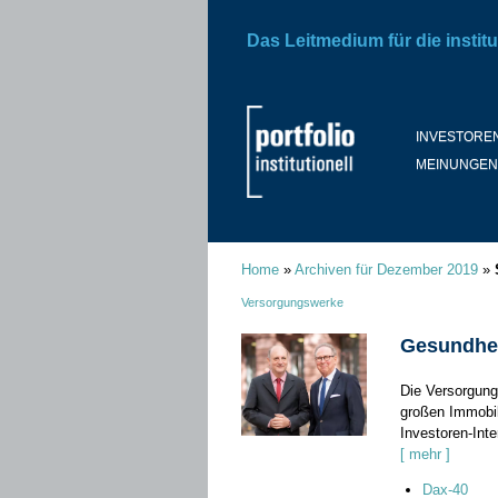
Das Leitmedium für die institu
INVESTORE
MEINUNGEN
Home
»
Archiven für Dezember 2019
»
Versorgungswerke
Gesundhei
Die Versorgung
großen Immobil
Investoren-Inter
[ mehr ]
Dax-40