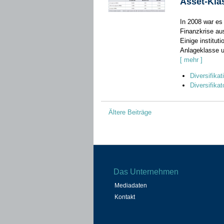
Asset-Kla
In 2008 war es
Finanzkrise­ a
Einige institut
Anlageklasse­ u
[ mehr ]
Diversifika
Diversifika
Beitragsnavigation
Ältere Beiträge
Das Unternehmen
Mediadaten
Kontakt