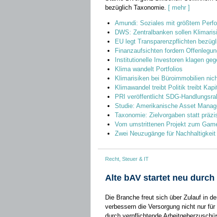
bezüglich Taxonomie.
[ mehr ]
Amundi: Soziales mit größtem Perf
DWS: Zentralbanken sollen Klimari
EU legt Transparenzpflichten bezüg
Finanzaufsichten fordern Offenlegu
Institutionelle Investoren klagen ge
Klima wandelt Portfolios
Klimarisiken bei Büroimmobilien nich
Klimawandel treibt Politik treibt Kap
PRI veröffentlicht SDG-Handlungsr
Studie: Amerikanische Asset Manage
Taxonomie: Zielvorgaben statt präzis
Vom umstrittenen Projekt zum Gam
Zwei Neuzugänge für Nachhaltigkeit
Recht, Steuer & IT
Alte bAV startet neu durch
Die Branche freut sich über Zulauf in 
verbessern die Versorgung nicht nur für
durch ­verpflichtende Arbeitgeberzuschü