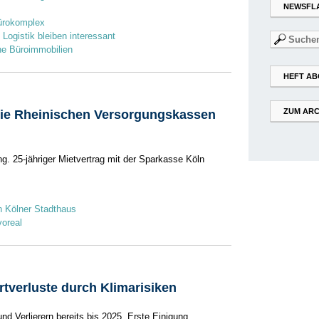
NEWSFL
Bürokomplex
ogistik bleiben interessant
Suchen
he Büroimmobilien
nach:
HEFT AB
ZUM ARC
die Rheinischen Versorgungskassen
g. 25-jähriger Mietvertrag mit der Sparkasse Köln
en Kölner Stadthaus
voreal
rtverluste durch Klimarisiken
d Verlierern bereits bis 2025. Erste Einigung