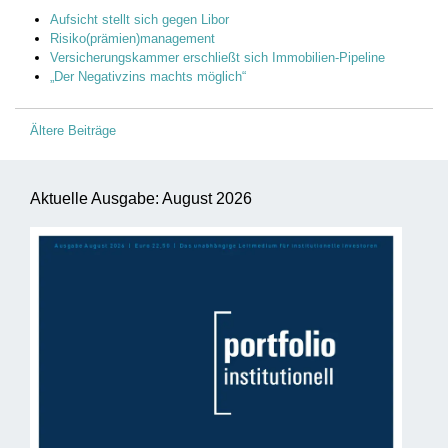
Aufsicht stellt sich gegen Libor
Risiko(prämien)management
Versicherungskammer erschließt sich Immobilien-Pipeline
„Der Negativzins machts möglich“
Beitragsnavigation
Ältere Beiträge
Aktuelle Ausgabe: August 2026