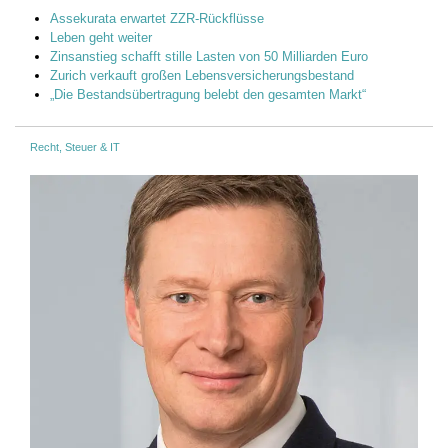
Assekurata erwartet ZZR-Rückflüsse
Leben geht weiter
Zinsanstieg schafft stille Lasten von 50 Milliarden Euro
Zurich verkauft großen Lebensversicherungsbestand
„Die Bestandsübertragung belebt den gesamten Markt“
Recht, Steuer & IT