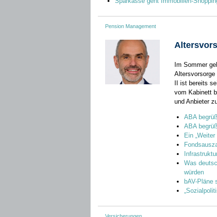
Sparkasse geht Immobilien-Shoppin
Pension Management
Altersvor
Im Sommer geht
Altersvorsorge
II ist bereits 
vom Kabinett b
und Anbieter zu
ABA begrüß
ABA begrüß
Ein „Weiter 
Fondsauszah
Infrastrukt
Was deutsch
würden
bAV-Pläne s
„Sozialpolit
Versicherungen