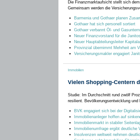
Die Finanzmarktaufsicht stellt sich d
Gemeinsam werden die Versicherungsv
Barmenia und Gothaer planen Zus
Gothaer hat sich personell sortiert
Gothaer verbannt Öl- und Gasuntern
Neuer Finanzvorstand für die Janito
Neuer Hauptabteilungsleiter Kapitala
Provinzial übernimmt Mehrheit am V
Versicherungsmakler engagiert Jani
Immobilien
Vielen Shopping-Centern 
Studie: Im Durchschnitt rund zwölf Proz
resilient. Bevölkerungsentwicklung und 
BVK engagiert sich bei der Digitalis
Immobilienanleger hoffen auf sinke
Immobilienmarkt in stabiler Seitenla
Immobilienumfrage ergibt deutliche
Insolvenzen weltweit nehmen deutli