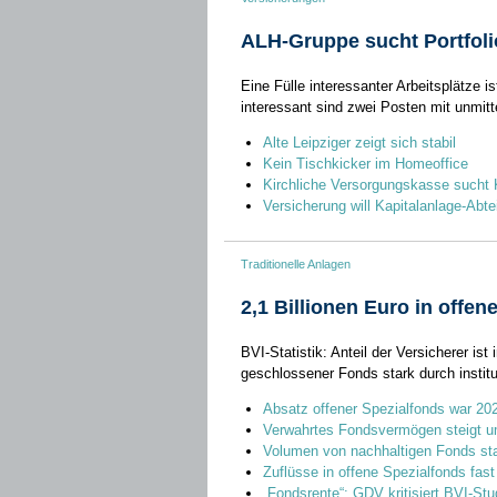
ALH-Gruppe sucht Portfol
Eine Fülle interessanter Arbeitsplätze 
interessant sind zwei Posten mit unmit
Alte Leipziger zeigt sich stabil
Kein Tischkicker im Homeoffice
Kirchliche Versorgungskasse sucht K
Versicherung will Kapitalanlage-Abte
Traditionelle Anlagen
2,1 Billionen Euro in offen
BVI-Statistik: Anteil der Versicherer i
geschlossener Fonds stark durch institut
Absatz offener Spezialfonds war 2023
Verwahrtes Fondsvermögen steigt u
Volumen von nachhaltigen Fonds sta
Zuflüsse in offene Spezialfonds fast 
„Fondsrente“: GDV kritisiert BVI-St