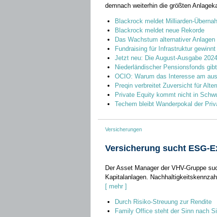
demnach weiterhin die größten Anlageka
Blackrock meldet Milliarden-Übern
Blackrock meldet neue Rekorde
Das Wachstum alternativer Anlagen
Fundraising für Infrastruktur gewinn
Jetzt neu: Die August-Ausgabe 2024 v
Niederländischer Pensionsfonds gibt w
OCIO: Warum das Interesse am aus
Preqin verbreitet Zuversicht für Alte
Private Equity kommt nicht in Schw
Techem bleibt Wanderpokal der Priv
Versicherungen
Versicherung sucht ESG-Ex
Der Asset Manager der VHV-Gruppe suc
Kapitalanlagen. Nachhaltigkeitskennzahl
[ mehr ]
Durch Risiko-Streuung zur Rendite
Family Office steht der Sinn nach Si