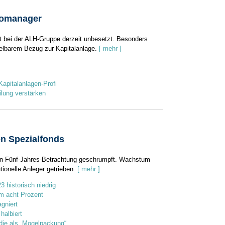
iomanager
ist bei der ALH-Gruppe derzeit unbesetzt. Besonders
telbarem Bezug zur Kapitalanlage.
[ mehr ]
apitalanlagen-Profi
ilung verstärken
en Spezialfonds
st in Fünf-Jahres-Betrachtung geschrumpft. Wachstum
ionelle Anleger getrieben.
[ mehr ]
 historisch niedrig
m acht Prozent
gniert
halbiert
udie als „Mogelpackung“