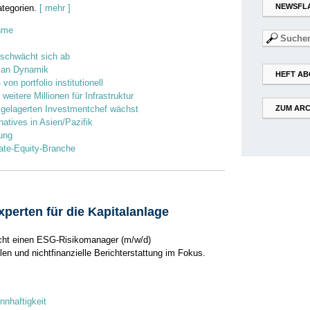
NEWSFL
tegorien.
[ mehr ]
ahme
Suchen
nach:
 schwächt sich ab
t an Dynamik
HEFT AB
on portfolio institutionell
eitere Millionen für Infrastruktur
gelagerten Investmentchef wächst
ZUM ARC
rnatives in Asien/Pazifik
ung
ate-Equity-Branche
perten für die Kapitalanlage
ht einen ESG-Risikomanager (m/w/d)
en und nichtfinanzielle Berichterstattung im Fokus.
nnhaftigkeit