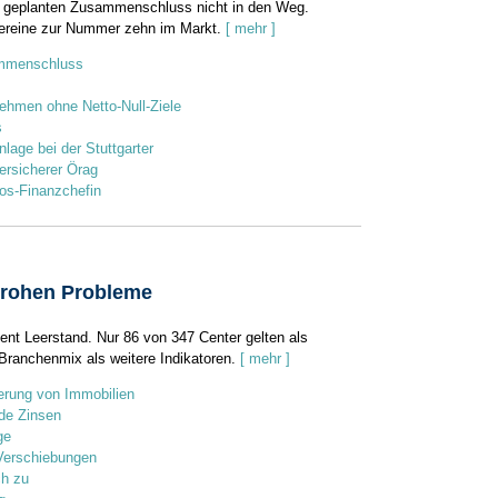
em geplanten Zusammenschluss nicht in den Weg.
ereine zur Nummer zehn im Markt.
[ mehr ]
ammenschluss
ehmen ohne Netto-Null-Ziele
s
nlage bei der Stuttgarter
ersicherer Örag
tos-Finanzchefin
drohen Probleme
ent Leerstand. Nur 86 von 347 Center gelten als
Branchenmix als weitere Indikatoren.
[ mehr ]
ierung von Immobilien
nde Zinsen
ge
 Verschiebungen
ch zu