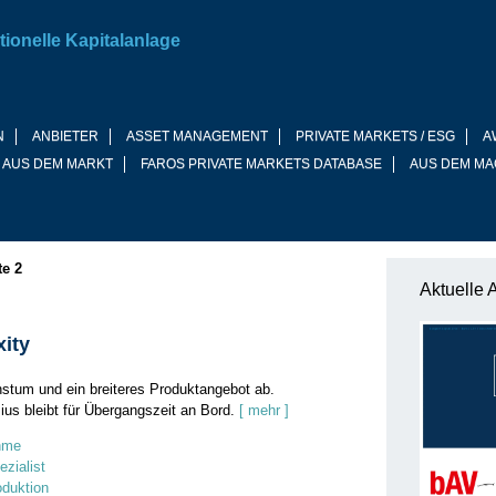
tionelle Kapitalanlage
N
ANBIETER
ASSET MANAGEMENT
PRIVATE MARKETS / ESG
A
 AUS DEM MARKT
FAROS PRIVATE MARKETS DATABASE
AUS DEM MA
te 2
Aktuelle 
ity
hstum und ein breiteres Produktangebot ab.
us bleibt für Übergangszeit an Bord.
[ mehr ]
ahme
zialist
oduktion