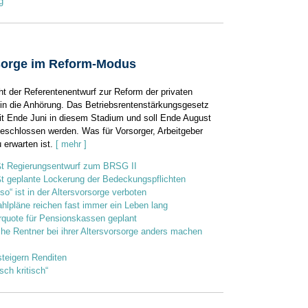
g
sorge im Reform-Modus
 der Referentenentwurf zur Reform der ­privaten
 in die Anhörung. Das Betriebsrentenstärkungs­gesetz
seit Ende Juni in diesem Stadium und soll ­Ende August
eschlossen werden. Was für Vorsorger, ­Arbeitgeber
 erwarten ist.
[ mehr ]
t Regierungsentwurf zum BRSG II
t geplante Lockerung der Bedeckungspflichten
so“ ist in der Altersvorsorge verboten
lpläne reichen fast immer ein Leben lang
urquote für Pensionskassen geplant
e Rentner bei ihrer Altersvorsorge anders machen
teigern Renditen
isch kritisch“