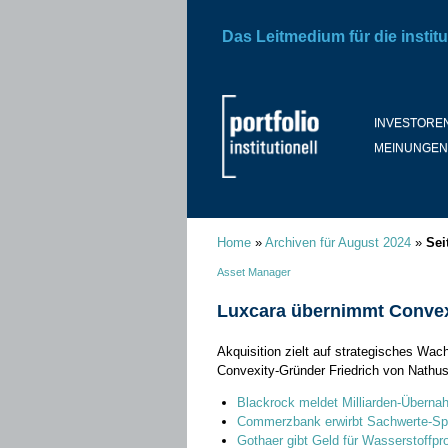
Das Leitmedium für die institu
INVESTORE
MEINUNGEN
Home
»
Archiven für August 2024
»
Sei
Asset Manager
Luxcara übernimmt Convex
Akquisition zielt auf strategisches Wac
Convexity-Gründer Friedrich von Nathusi
Blackrock meldet Milliarden-Übern
Commerzbank erwirbt Sachwerte-Spe
Gothaer gibt Geld für Wasserstoffpr