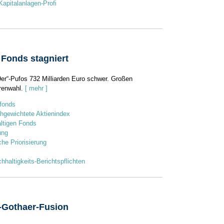
apitalanlagen-Profi
Fonds stagniert
9er“-Pufos 732 Milliarden Euro schwer. Großen
renwahl.
[ mehr ]
lfonds
chgewichtete Aktienindex
altigen Fonds
ung
che Priorisierung
hhaltigkeits-Berichtspflichten
-Gothaer-Fusion