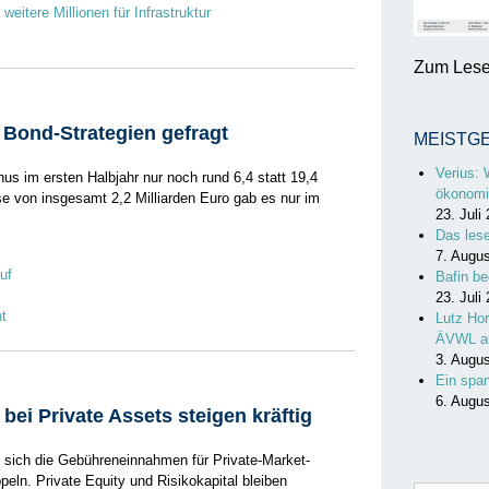
eitere Millionen für Infrastruktur
Zum Lesen
 Bond-Strategien gefragt
MEISTG
Verius: 
us im ersten Halbjahr nur noch rund 6,4 statt 19,4
ökonomi
sse von insgesamt 2,2 Milliarden Euro gab es nur im
23. Juli
Das les
7. Augu
uf
Bafin be
23. Juli
t
Lutz Hor
ÄVWL a
3. Augu
Ein spa
6. Augu
ei Private Assets steigen kräftig
sich die Gebühreneinnahmen für Private-Market-
eln. Private Equity und Risikokapital bleiben