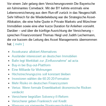
Vor einem Jahr gelang dem Versicherungsverein Die Bayerische
ein fulminantes Comeback: Mit der BY kehrte erstmals eine
Lebensversicherung aus dem Run-off zurück in das Neugeschäft.
Sehr hilfreich für die Wiederbelebung war die Strategische Asset-
Allokation, die eine hohe Quote in Private Markets und Münchner
Immobilien sowie eine eher kurze Duration für Anleihen vorsieht.
Darüber – und über die künftige Ausrichtung der Versicherung –
sprechen Finanzvorstand Thomas Heigl und Judith Lechermann,
die vor kurzem die Leitung des Asset Managements übernommen
hat.
[ mehr ]
Assekuranz allokiert Alternatives
Ausländer interessiert an deutschen Immobilien
Bafin legt Merkblatt zur „Einflussnahme“ ad acta
Buy-in bei Buy-out-Plattform
Eine Milliarde für Wohnungen
Höchstrechnungszins soll konstant bleiben
Investoren wählen die 60:20:20-Formation
Mehr Risiko im deutschen Finanzsystem
Verius: Wenn formale Erwerbbarkeit ökonomische Risiken
verdeckt
Versicherer begrüßen Solvency-II-Reform
Versicherer geben Frankreich viel Kredit
Warnung vor steigender Staatsverschuldung