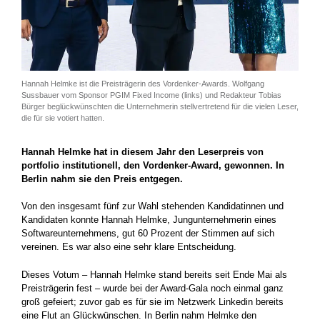
Hannah Helmke ist die Preisträgerin des Vordenker-Awards. Wolfgang
Sussbauer vom Sponsor PGIM Fixed Income (links) und Redakteur Tobias
Bürger beglückwünschten die Unternehmerin stellvertretend für die vielen Leser,
die für sie votiert hatten.
Hannah Helmke hat in diesem Jahr den Leserpreis von
portfolio institutionell, den Vordenker-Award, gewonnen. In
Berlin nahm sie den Preis entgegen.
Von den insgesamt fünf zur Wahl stehenden Kandidatinnen und
Kandidaten konnte Hannah Helmke, Jungunternehmerin eines
Softwareunternehmens, gut 60 Prozent der Stimmen auf sich
vereinen. Es war also eine sehr klare Entscheidung.
Dieses Votum – Hannah Helmke stand bereits seit Ende Mai als
Preisträgerin fest – wurde bei der Award-Gala noch einmal ganz
groß gefeiert; zuvor gab es für sie im Netzwerk Linkedin bereits
eine Flut an Glückwünschen. In Berlin nahm Helmke den