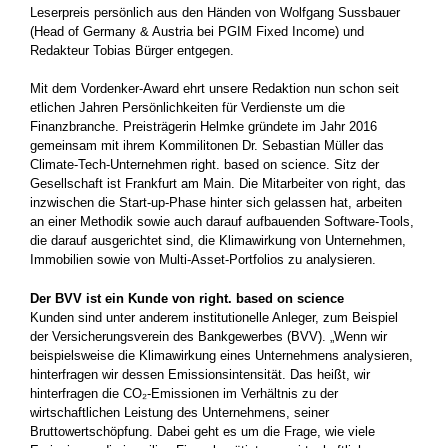
Leserpreis persönlich aus den Händen von Wolfgang Sussbauer
(Head of Germany & Austria bei PGIM Fixed Income) und
Redakteur Tobias Bürger entgegen.
Mit dem Vordenker-Award ehrt unsere Redaktion nun schon seit
etlichen Jahren Persönlichkeiten für Verdienste um die
Finanzbranche. Preisträgerin Helmke gründete im Jahr 2016
gemeinsam mit ihrem Kommilitonen Dr. Sebastian Müller das
Climate-Tech-Unternehmen right. based on science. Sitz der
Gesellschaft ist Frankfurt am Main. Die Mitarbeiter von right, das
inzwischen die Start-up-Phase hinter sich gelassen hat, arbeiten
an einer Methodik sowie auch darauf aufbauenden Software-Tools,
die darauf ausgerichtet sind, die Klimawirkung von Unternehmen,
Immo­bilien sowie von Multi-Asset-Portfolios zu analysieren.
Der BVV ist ein Kunde von right. based on science
Kunden sind unter anderem institutionelle Anleger, zum Beispiel
der Versicherungsverein des Bankgewerbes (BVV). „Wenn wir
beispielsweise die Klimawirkung eines Unternehmens analysieren,
hinterfragen wir dessen Emissionsintensität. Das heißt, wir
hinterfragen die CO₂-Emissionen im Verhältnis zu der
wirtschaftlichen Leistung des Unternehmens, seiner
Bruttowertschöpfung. Dabei geht es um die Frage, wie viele