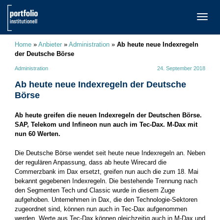
TOGG
NAVI
Home
»
Anbieter
»
Administration
»
Ab heute neue Indexregeln
der Deutsche Börse
Administration
24. September 2018
Ab heute neue Indexregeln der Deutsche
Börse
Ab heute greifen die neuen Indexregeln der Deutschen Börse.
SAP, Telekom und Infineon nun auch im Tec-Dax. M-Dax mit
nun 60 Werten.
Die Deutsche Börse wendet seit heute neue Indexregeln an. Neben
der regulären Anpassung, dass ab heute Wirecard die
Commerzbank im Dax ersetzt, greifen nun auch die zum 18. Mai
bekannt gegebenen Indexregeln. Die bestehende Trennung nach
den Segmenten Tech und Classic wurde in diesem Zuge
aufgehoben. Unternehmen in Dax, die den Technologie-Sektoren
zugeordnet sind, können nun auch in Tec-Dax aufgenommen
werden. Werte aus Tec-Dax können gleichzeitig auch in M-Dax und