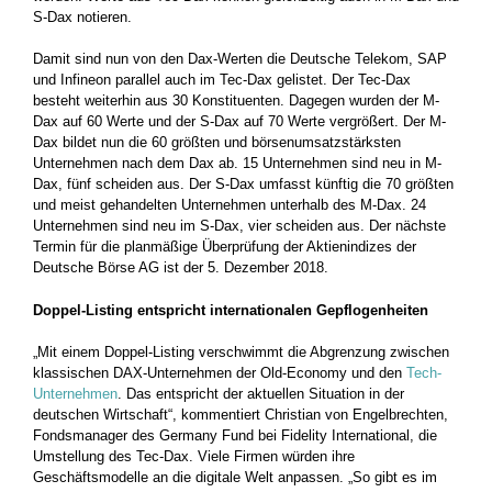
S-Dax notieren.
Damit sind nun von den Dax-Werten die Deutsche Telekom, SAP
und Infineon parallel auch im Tec-Dax gelistet. Der Tec-Dax
besteht weiterhin aus 30 Konstituenten. Dagegen wurden der M-
Dax auf 60 Werte und der S-Dax auf 70 Werte vergrößert. Der M-
Dax bildet nun die 60 größten und börsenumsatzstärksten
Unternehmen nach dem Dax ab. 15 Unternehmen sind neu in M-
Dax, fünf scheiden aus. Der S-Dax umfasst künftig die 70 größten
und meist gehandelten Unternehmen unterhalb des M-Dax. 24
Unternehmen sind neu im S-Dax, vier scheiden aus. Der nächste
Termin für die planmäßige Überprüfung der Aktienindizes der
Deutsche Börse AG ist der 5. Dezember 2018.
Doppel-Listing entspricht internationalen Gepflogenheiten
„Mit einem Doppel-Listing verschwimmt die Abgrenzung zwischen
klassischen DAX-Unternehmen der Old-Economy und den
Tech-
Unternehmen
. Das entspricht der aktuellen Situation in der
deutschen Wirtschaft“, kommentiert Christian von Engelbrechten,
Fondsmanager des Germany Fund bei Fidelity International, die
Umstellung des Tec-Dax. Viele Firmen würden ihre
Geschäftsmodelle an die digitale Welt anpassen. „So gibt es im