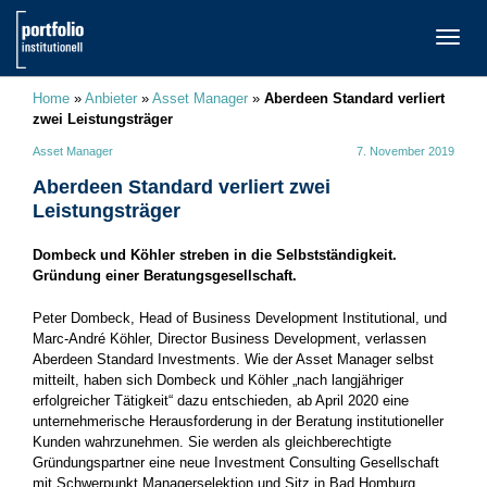
TOGG
NAVI
Home
»
Anbieter
»
Asset Manager
»
Aberdeen Standard verliert
zwei Leistungsträger
Asset Manager
7. November 2019
Aberdeen Standard verliert zwei
Leistungsträger
Dombeck und Köhler streben in die Selbstständigkeit.
Gründung einer Beratungsgesellschaft.
Peter Dombeck, Head of Business Development Institutional, und
Marc-André Köhler, Director Business Development, verlassen
Aberdeen Standard Investments. Wie der Asset Manager selbst
mitteilt, haben sich Dombeck und Köhler „nach lang‎jähriger
erfolgreicher Tätigkeit“ dazu entschieden, ab April 2020 eine
unternehmerische Herausforderung in der Beratung institutioneller
Kunden wahrzunehmen. Sie werden als gleichberechtigte
Gründungspartner eine neue Investment Consulting Gesellschaft
mit Schwerpunkt Managerselektion und Sitz in Bad Homburg