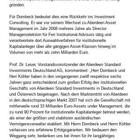
gründen.
Für Dombeck bedeutet dies eine Rückkehr ins Investment
Consulting. Er war vor seinem Wechsel zu Aberdeen Asset
Management im Jahr 2008 mehrere Jahre als Director
Managerselektion für Feri Institutional Advisors tätig und
verantwortete dort Auswahlverfahren für institutionelle
Kapitalanleger über alle gängigen Asset-Klassen hinweg im
Volumen von mehr als zehn Milliarden Euro.
Prof. Dr. Leser, Vorstandsvorsitzender der Aberdeen Standard
Investments Deutschland AG, kommentiert: „Herr Dombeck und
Herr Köhler haben in den vergangenen zwölf respektive sechs
Jahren ganz entscheidend zum großen Erfolg des institutionellen
Geschäfts von Aberdeen Standard Investments in Deutschland
und Österreich beigetragen. Nach dem Markteintritt von Aberdeen
in den deutschsprachigen Markt 2007 hat sich die Gesellschaft mit
mittlerweile rund 33 Milliarden Euro Assets under Management, die
zu rund 90 Prozent für institutionelle Kapitalanleger betreut werden,
als einer der größten und stabilsten ausländischen
Vermögensverwalter etabliert. Mit Herrn Dombeck und Herrn Köhler
verlassen uns erfahrene Erfolgsgaranten. Wir bedauern den
Weggang sehr, bedanken uns bei ihnen für ihr langjähriges