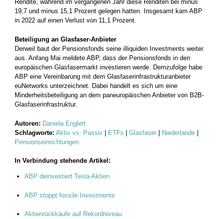
Rendite, während im vergangenen Jahr diese Renditen bei minus
19,7 und minus 15,1 Prozent gelegen hatten. Insgesamt kam ABP
in 2022 auf einen Verlust von 11,1 Prozent.
Beteiligung an Glasfaser-Anbieter
Derweil baut der Pensionsfonds seine illiquiden Investments weiter
aus. Anfang Mai meldete ABP, dass der Pensionsfonds in den
europäischen Glasfasermarkt investieren werde. Demzufolge habe
ABP eine Vereinbarung mit dem Glasfaserinfrastrukturanbieter
euNetworks unterzeichnet. Dabei handelt es sich um eine
Minderheitsbeteiligung an dem paneuropäischen Anbieter von B2B-
Glasfaserinfrastruktur.
Autoren:
Daniela Englert
Schlagworte:
Aktiv vs. Passiv
|
ETFs
|
Glasfaser
|
Niederlande
|
Pensionseinrichtungen
In Verbindung stehende Artikel:
ABP deinvestiert Tesla-Aktien
ABP stoppt fossile Investments
Aktienrückkäufe auf Rekordniveau