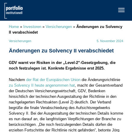
TOGG
NAVI
Home
»
Investoren
»
Versicherungen
»
Änderungen zu Solvency
II verabschiedet
Versicherungen
5. November 2024
Änderungen zu Solvency II verabschiedet
GDV warnt vor Risiken in der „Level-2“-Gesetzgebung, die
noch festzulegen ist. Konkrete Ergebnisse erst 2025.
Nachdem
der Rat der Europäischen Union
die Änderungsrichtlinie
zu Solvency II heute angenommen hat
, macht der Gesamtverband
der Deutschen Versicherungswirtschaft, GDV, Bedenken
hinsichtlich der technischen Ausgestaltung der Richtlinie in den
nachgelagerten Rechtsakten (Level 2) deutlich. Der Verband
begrüße die finale Verabschiedung des Aufsichtsregelwerks
Solvency II. Bei der Ausgestaltung der technischen Details komme
es nun darauf an, die langfristigen Verpflichtungen der Branche zu
berücksichtigen. „Die noch festzulegenden Details dürfen die
erzielten Fortschritte der Richtlinie nicht gefährden“, betonte Jörg