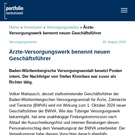
TOGG
NAVI
Home
»
Investoren
»
Versorgungswerke
»
Ärzte-
Versorgungswerk benennt neuen Geschäftsführer
Versorgungswerke
30. August 2024
Ärzte-Versorgungswerk benennt neuen
Geschäftsführer
Baden-Württembergische Versorgungsanstalt besetzt Posten
intern. Der Nachfolger von Stefan Klomfass war zuvor als
Richter tätig.
Volker Mattausch, derzeit stellvertretender Geschäftsführer der
Baden-Württembergischen Versorgungsanstalt für Ärzte, Zahnärzte
und Tierärzte (BWVA) wird mit Wirkung zum 1. Oktober 2024 neuer
Geschäftsführer der BWVA. Wie das Tübinger Versorgungswerk
bekanntgibt, hat eine unabhängige Findungskommission nach
Ablauf der Ausschreibungsfrist und internen Beratungen diesen
Personalvorschlag dem Verwaltungsrat der BWVA unterbreitet. Der
Verwaltungsrat habe diesem Vorschlag danach ebenfalls