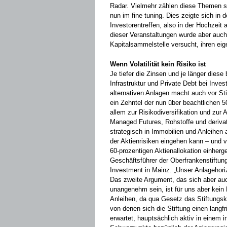
Radar. Vielmehr zählen diese ­Themen 
nun im fine tuning. Dies zeigte sich in
Investorentreffen, also in der Hochzeit
dieser Veranstaltungen wurde aber auch
Kapitalsammelstelle versucht, ihren ei
Wenn Volatilität kein Risiko ist
Je tiefer die Zinsen und je länger diese
Infrastruktur und Private Debt bei ­Inv
alternativen ­Anlagen macht auch vor Stif
ein Zehntel der nun über beachtlichen 
allem zur Risiko­diversifikation und zur
­Managed Futures, Rohstoffe und derivati
strategisch in Immobilien und Anleihen 
der Aktienrisiken eingehen kann – und v
60-­prozentigen Aktienallokation einhe
Geschäftsführer der Oberfrankenstiftun
Investment in Mainz. ­„Unser Anlagehori
Das zweite Argument, das sich aber auch 
unangenehm sein, ist für uns aber kein 
Anleihen, da qua Gesetz das Stiftungska
von denen sich die Stiftung ­einen lang
erwartet, hauptsächlich aktiv in ­einem