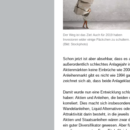
Der Weg ist das Ziel: Auch für 2019 haben
Investoren wider einige Päckchen zu schultern.
(Bild: Stockphoto)
Schon jetzt ist aber absehbar, dass es a
außerordentlich schlechtes Anlagejahr i
Aktienmärkten keine Einbrüche wie 200
Anleihenmarkt gibt es nicht wie 1994 ga
zeichnet sich ab, dass beide Anlagekla
Damit wurde nun eine Entwicklung schla
haben: Aktien und Anleihen, die ­beiden 
korreliert. Dies macht sich insbesonde
Wandelanleihen, Liquid Alternatives od
Attraktivität darin besteht, in die jew
Aktien und ­Staatsanleihen wären zwar 
ein guter Diversifikator gewesen. Aber 