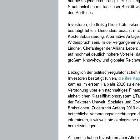
nur die ­sogenannten Fang-Titel. Gleic
Staatsanleihen mit tadelloser Bonität 
den Portfolios.
Investoren, die fleißig Illiquiditätsrisi
bestätigt fühlen. Besonders bezahlt mac
Kostenfokussierung. ­Alternative Anlag
Widerspruch sein. In der vergangenen Aus
Lindner, ­Chefanleger der Allianz Leben
auf nochmal deutlich höhere Vorteile, da
großem Know-how und ­globaler ­Reichwe
Bezüglich der politisch-regulatorischen 
Investoren bestätigt fühlen,
die ihre ­Ka
kam es im ersten Halbjahr 2018 zu eine
Verordnung über ein nachhaltiges Finanz
einheitlichen ­Klassifikationssystem ­(„
der ­Faktoren Umwelt, Soziales und Gov
Emissionen. ­Zudem tritt ­Anfang 2019 die
betriebliche Versorgungseinrichtungen ­
informieren, ­inwieweit sie ökologische 
berücksichtigen.
Allgemein haben Investoren aber Alterna