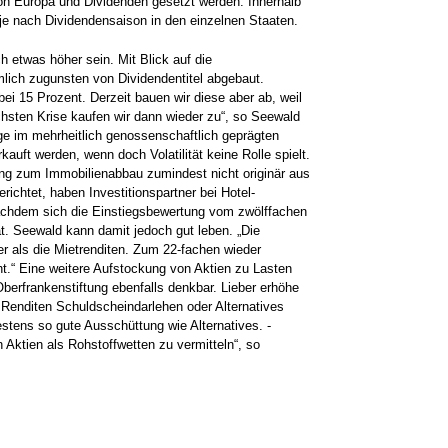
on ­Europa und Dividenden gesetzt werden. Innerhalb
je nach Dividenden­saison in den ein­zelnen Staaten.
h etwas höher sein. Mit Blick auf die
lich zugunsten von Dividendentitel abgebaut.
bei 15 Prozent. Derzeit bauen wir diese aber ab, weil
nächsten Krise kaufen wir dann wieder zu“, so Seewald
ge im mehrheitlich ­genossenschaftlich geprägten
uft werden, wenn doch Volatilität keine Rolle spielt.
ng zum Immobilienabbau zumindest nicht originär aus
richtet, haben Investitionspartner bei Hotel-
achdem sich die Einstiegsbewertung vom zwölffachen
t. Seewald kann damit jedoch gut leben. „Die
er als die Mietrenditen. Zum 22-fachen wieder
ht.“ ­Eine weitere Aufstockung von Aktien zu Lasten
 Oberfrankenstiftung ebenfalls denkbar. Lieber erhöhe
 Renditen Schuldscheindarlehen oder Alternatives
stens so gute Ausschüttung wie Alternatives. ­
Aktien als Rohstoffwetten zu ver­mitteln“, so