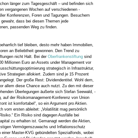
schon länger zum Tagesgeschäft – und befinden sich
 den vergangenen Wochen auf ­verschiedenen ­
 aller ­Konferenzen, Foren und Tagungen. Besuchern
 ­gewahr, dass bei diesen Themen jede
genen, passenden Weg zu finden.
 beharrlich tief bleiben, desto mehr haben Immobilien,
estoren an Beliebtheit gewonnen. Den Trend zu
tungen nicht Halt. Bei der ­
Oberfrankenstiftung
sind
500 Millionen Euro an Assets under Management vor
 Ausschüttungsoptimierung strategisch in Infrastruktur,
ve ­Strategien allokiert. ­Zudem sind je 15 Prozent
angelegt. Der große Rest: Dividendentitel. Wohl dem,
or ­allem diese Chance auch nutzt. Zu den mit dieser
rgehenden Überlegungen äußerte sich Stefan Seewald, ­
g, auf der ­Risikomanagement-Konferenz von ­Union
zont ist komfortabel“, so ein Argument pro Aktien.
vom ersten ­ableitet: „Volatilität mag persönlich
Risiko.“ Ein Risiko sind dagegen Ausfälle bei
pital ­zu erhalten ist. Gemanagt werden die Aktien,
fristigen Vermögenszuwachs und Inflationsschutz
 in einer Master-KVG ­gebündelten Spezialfonds, wobei