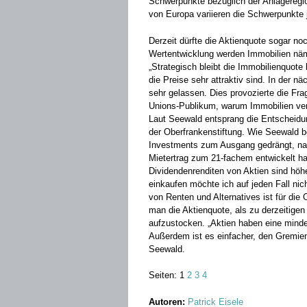
Schwerpunkte bezüglich der ­Anlageregi
von Europa ­variieren die Schwerpunkte 
Derzeit dürfte die Aktienquote sogar noc
Wertentwicklung werden Immobilien näm
„Strategisch bleibt die Immobilienquote 
die Preise sehr ­attraktiv sind. In der 
sehr gelassen. Dies provozierte die Fra
Unions-Publikum, warum Immobilien verka
Laut ­Seewald entsprang die Entscheidu
der Oberfrankenstiftung. Wie Seewald be
Investments zum Ausgang ­gedrängt, n
Mietertrag zum 21-fachem entwickelt ha
Dividendenrenditen von Aktien sind höh
einkaufen möchte ich auf jeden Fall nic
von Renten und ­Alternatives ist für die
man die Aktienquote, als zu derzeitigen
aufzustocken. „Aktien haben eine minde
Außerdem ist es einfacher, den Gremien 
Seewald.
Seiten:
1
2
3
4
Autoren:
Patrick Eisele