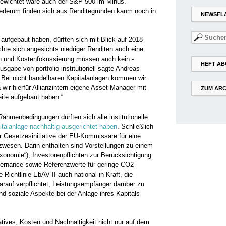
hgewichtet wäre auch der S&P 500 im Minus.
wiederum finden sich aus ­Renditegründen kaum noch in
NEWSFL
Suchen
ken aufgebaut haben, dürften sich mit Blick auf 2018
nach:
hte sich angesichts niedriger Renditen auch eine
en und Kostenfokussierung müssen auch kein ­
HEFT AB
gabe von portfolio ­institutionell sagte Andreas
: „Bei nicht handelbaren ­Kapitalanlagen kommen wir
 wir hierfür ­Allianzintern eigene Asset Manager mit
ZUM ARC
ite aufgebaut haben.“
Rahmenbedingungen dürften sich alle institutionelle
pital­anlage nachhaltig ausgerichtet haben
. Schließlich
r Gesetzesinitiative der EU-Kommissare für eine
wesen. Darin ­enthalten sind Vorstellungen zu ­einem
Taxonomie“), Investorenpflichten zur ­Berücksichtigung
ernance ­sowie Referenzwerte für geringe CO2-
 Richtlinie EbAV II auch national in Kraft, die ­
darauf verpflichtet, Leistungsempfänger darüber zu
und ­soziale Aspekte bei der Anlage ihres Kapitals
tives, Kosten und ­Nachhaltigkeit nicht nur auf dem