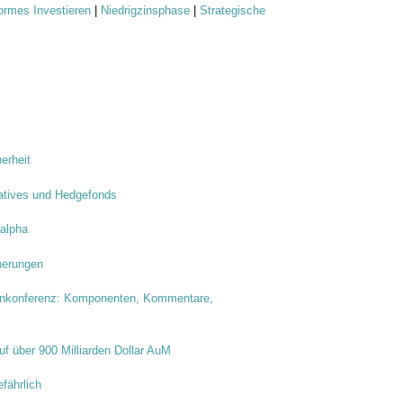
ormes Investieren
|
Niedrigzinsphase
|
Strategische
erheit
natives und Hedgefonds
 alpha
herungen
onferenz: Komponenten, Kommentare,
uf über 900 Milliarden Dollar AuM
fährlich