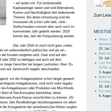
– wir laufen mit. Für institutionelle
Kapitalanleger waren und sind ­Alternatives,
Kosten und Nachhaltigkeit drei bedeutende
Zum Lesen
Themen. Bei deren Umsetzung sind die
Investoren oft schon sehr weit, viele ­
Stellschrauben müssen aber auch noch im
kommenden Jahr gedreht werden. 2019
MEISTG
könnte das Jahr der Feinjustierung werden.
Verius: 
ökonomi
Das Jahr 2018 ist noch nicht ganz vorbei.
23. Juli
ls ein außerordentlich politisches und als ein ­
Bafin be
n die Annalen eingehen wird. Zwar sind auf den
23. Juli
8 oder 2002 zu ­beklagen und auch auf dem
Lutz Hor
nz lange Gesichter bei langen Laufzeiten. Aber: Es
ÄVWL a
ssen auf Jahressicht negativ abschneiden.
3. Augu
Bafin hi
gend, vor der ­Anlage­experten schon länger gewarnt
Ermittl
­wichtigsten Anlageklassen, sind nicht mehr negativ
15. Juli
re bei Anlageklassen oder Produkten wie Mischfonds,
Ein spa
er Best-of-Two-Konzepten bemerkbar, deren
6. Augu
eils bessere Asset-Klasse umschichten zu können. US-
dieses Jahr Renditebringer beziehungsweise vor allem
für die ­Kursgewinne der amerikanischen Aktien sorgten