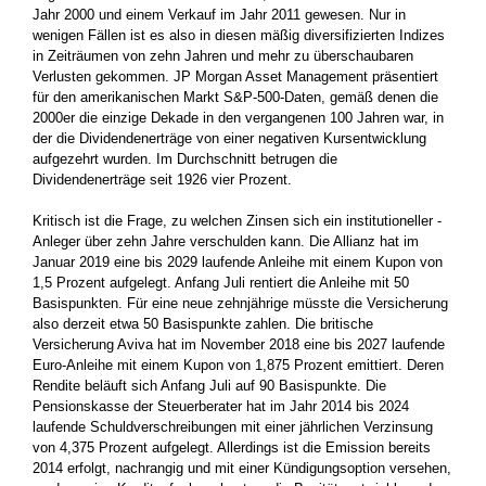
Jahr 2000 und einem Verkauf im Jahr 2011 gewesen. Nur in
wenigen Fällen ist es also in diesen mäßig ­diversifizierten Indizes
in Zeiträumen von zehn Jahren und mehr zu überschaubaren
Verlusten gekommen. JP Morgan Asset Management präsentiert
für den amerikanischen Markt S&P-500-Daten, gemäß ­denen die
2000er die einzige Dekade in den vergangenen 100 Jahren war, in
der die Dividendenerträge von einer negativen ­Kursentwicklung
aufgezehrt wurden. Im Durchschnitt betrugen die
Dividendenerträge seit 1926 vier Prozent.
Kritisch ist die Frage, zu welchen Zinsen sich ein institutioneller ­
Anleger über zehn Jahre verschulden kann. Die Allianz hat im
Januar 2019 eine bis 2029 laufende Anleihe mit einem Kupon von
1,5 Prozent aufgelegt. Anfang Juli rentiert die Anleihe mit 50
Basispunkten. Für eine neue zehnjährige müsste die Versicherung
also derzeit etwa 50 Basispunkte zahlen. Die britische
Versicherung Aviva hat im ­November 2018 eine bis 2027 laufende
Euro-Anleihe mit einem ­Kupon von 1,875 Prozent emittiert. Deren
Rendite beläuft sich Anfang Juli auf 90 Basispunkte. Die
Pensionskasse der Steuerberater hat im Jahr 2014 bis 2024
laufende Schuldverschreibungen mit einer ­jährlichen Verzinsung
von 4,375 Prozent aufgelegt. Allerdings ist die Emission bereits
2014 erfolgt, nachrangig und mit einer Kündigungsoption versehen,