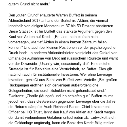
gutem Grund nicht mehr.“
Den „guten Grund“ erläuterte Warren Buffett in seinem
Aktionärsbrief 2017 anhand der Berkshire-Aktien, die viermal
innerhalb von ­einigen Monaten um 37 bis 59 Prozent abstürzten.
Diese Statistik ist für Buffett das stärkste Argument gegen den
Kauf von Aktien auf ­Kredit. „Es lässt sich einfach nicht
vorhersagen, wie tief Aktien in ­einem kurzen Zeitraum fallen
können.“ Und auch bei kleinen Posi­tionen sei der psychologische
Druck hoch. In anderen Aktionärs­briefen vergleicht das Orakel von
Omaha die Aufnahme von Debt mit russischem Roulette und warnt
vor der Downside: „Usually win, ­occasionally die“. Eine solche
Strategie ist für Berkshire eine ­Verrücktheit, so Buffet. Dies gilt
natürlich auch für institutionelle ­Investoren. Wer ohne Leverage
investiert, genießt aus Sicht von Buffett zwei Vorteile: „Bei großen
Rückgängen eröffnen sich denjenigen außerordentliche
Gelegenheiten, die durch Schulden nicht gehandicapt sind.“
Zweitens: „Charlie (Munger) und ich schlafen gut.“ Buffett räumt
jedoch ein, dass die Aversion gegenüber Leverage über die ­Jahre
die Returns dämpfte. Auch Reinhard Panse, Chief Investment
Officer bei HQ Trust, lehnt den Kauf von Aktien auf Kredit wegen
der damit verbundenen Gefahren entschieden ab: Entwickelt sich
die Geldanlage ungünstig, kann die Bank den Kredit fällig stellen.