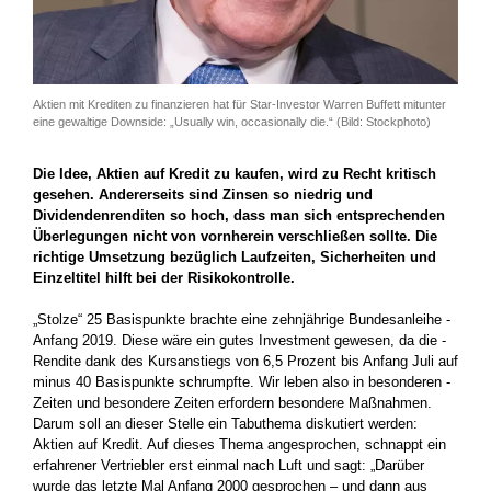
Aktien mit Krediten zu finanzieren hat für Star-Investor Warren Buffett mitunter
eine gewaltige Downside: „Usually win, occasionally die.“ (Bild: Stockphoto)
Die Idee, Aktien auf Kredit zu kaufen, wird zu Recht kritisch
gesehen. Andererseits sind Zinsen so niedrig und
Dividendenrenditen so hoch, dass man sich entsprechenden
Überlegungen nicht von vornherein verschließen sollte. Die
richtige Umsetzung bezüglich Laufzeiten, Sicherheiten und
Einzeltitel hilft bei der Risikokontrolle.
„Stolze“ 25 Basispunkte brachte eine zehnjährige Bundesanleihe ­
Anfang 2019. Diese wäre ein gutes Investment gewesen, da die ­
Rendite dank des Kursanstiegs von 6,5 Prozent bis Anfang Juli auf
­minus 40 Basispunkte schrumpfte. Wir leben also in besonderen ­
Zeiten und ­besondere Zeiten erfordern besondere Maßnahmen.
Darum soll an dieser Stelle ein Tabuthema diskutiert werden:
Aktien auf Kredit. Auf dieses Thema angesprochen, schnappt ein
erfahrener Vertriebler erst einmal nach Luft und sagt: „Darüber
wurde das letzte Mal Anfang 2000 gesprochen – und dann aus