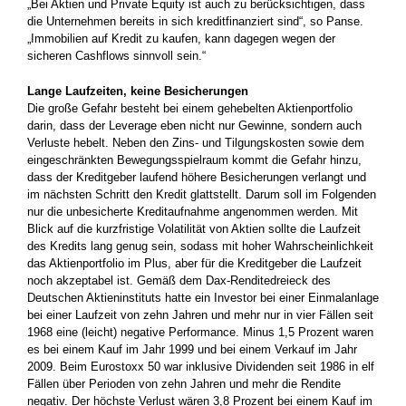
„Bei Aktien und Private Equity ist auch zu berücksichtigen, dass
die Unternehmen bereits in sich kreditfinanziert sind“, so Panse.
„Immobilien auf Kredit zu kaufen, kann dagegen wegen der
sicheren Cashflows sinnvoll sein.“
Lange Laufzeiten, keine Besicherungen
Die große Gefahr besteht bei einem gehebelten Aktienportfolio
darin, dass der Leverage eben nicht nur Gewinne, sondern auch
Verluste hebelt. Neben den Zins- und Tilgungskosten sowie dem
einge­schränkten Bewegungsspielraum kommt die Gefahr hinzu,
dass der Kreditgeber laufend höhere Besicherungen verlangt und
im nächsten Schritt den Kredit glattstellt. Darum soll im Folgenden
nur die unbesicherte Kreditaufnahme angenommen werden. Mit
Blick auf die kurzfristige Volatilität von Aktien sollte die Laufzeit
des Kredits lang genug sein, sodass mit hoher Wahrscheinlichkeit
das Aktienportfolio im Plus, aber für die Kreditgeber die Laufzeit
noch akzeptabel ist. ­Gemäß dem Dax-Renditedreieck des
Deutschen Aktieninstituts hatte ein Investor bei einer Einmalanlage
bei einer Laufzeit von zehn ­Jahren und mehr nur in vier Fällen seit
1968 eine (leicht) negative ­Performance. Minus 1,5 Prozent waren
es bei einem Kauf im Jahr 1999 und bei einem Verkauf im Jahr
2009. Beim Eurostoxx 50 war ­inklusive Dividenden seit 1986 in elf
Fällen über Perioden von zehn Jahren und mehr die Rendite
negativ. Der höchste Verlust wären 3,8 Prozent bei einem Kauf im