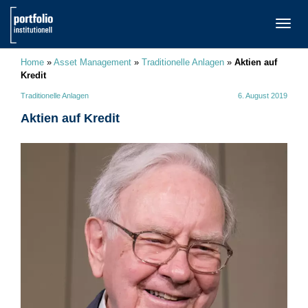
TOGG
NAVI
Home
»
Asset Management
»
Traditionelle Anlagen
»
Aktien auf
Kredit
Traditionelle Anlagen
6. August 2019
Aktien auf Kredit