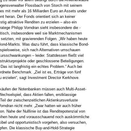
ögensverwalter Flossbach von Storch mit seinem
ties mit mehr als 16 Milliarden Euro an Assets under
 heran. Der Fonds orientiert sich an keiner
tig­ attraktive Renditen zu erzielen – also ein
atege Philipp Vorndran sieht insbesondere die ­
ritisch, insbesondere weil sie Marktmechanismen
 setzten, mit gravierenden Folgen. „Wir haben heute
 Bond-Markts. Was dazu führt, dass ­klassische Bond-
beispielsweise, sich nach Alternativen umschauen
rsschwankungen – leider. Stattdessen fließt viel
astrukturprojekte oder ­geschlossene Beteiligungen.
t. Das ist langfristig ein echtes Problem.“ Auch bei
rdnete Benchmark. „Ziel ist es, Erträge von fünf
erzielen“, sagt ­Investment Director Kerkhove.
hekäufen der Notenbanken müssen auch Multi-Asset-
chselspiel, dass Aktien fallen, erstklassige
eil der zwischenzeitlichen ­Aktienkursverluste
Vorndran nicht mehr. „Zwar hatten wir auch früher
on. Nahe der Nulllinie ist das Renditepotenzial von
Anleihen heute und vorausschauend noch auskömmliche
xibel und ­opportunistisch vorgehen, also versuchen,
fen. Die klassische Buy-and-Hold-Strategie