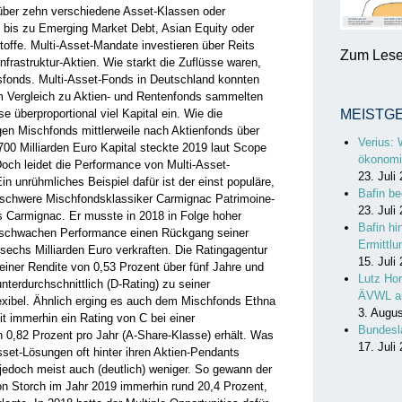
n über zehn verschiedene Asset-Klassen oder
d bis zu Emerging Market Debt, Asian Equity oder
ffe. Multi-Asset-­Mandate investieren über Reits
Zum Lesen
frastruktur-Aktien. Wie starkt die Zuflüsse waren,
msfonds. Multi-Asset-Fonds in Deutschland konnten
m Vergleich zu Aktien- und Rentenfonds sammelten
 überproportional viel Kapital ein. Wie die
MEISTG
en Mischfonds mittlerweile nach Aktienfonds über
Verius: 
0 Milliarden Euro Kapital steckte 2019 laut Scope
ökonomi
och leidet die Performance von Multi­-Asset-
23. Juli
 unrühm­liches Beispiel dafür ist der einst populäre,
Bafin be
o schwere Mischfondsklassiker Carmignac Patrimoine­
23. Juli
 Carmignac. Er musste in 2018 in Folge hoher
Bafin hi
en schwachen Performance einen Rückgang seiner
Ermittl
echs Milliarden Euro verkraften. Die Ratingagentur
15. Juli
iner ­Rendite von 0,53 Prozent über fünf Jahre und
Lutz Hor
nterdurchschnittlich (D-Rating) zu seiner
ÄVWL a
exibel. Ähnlich erging es auch dem Mischfonds Ethna
3. Augu
t immerhin ein Rating von C bei einer
Bundesl
n 0,82 Prozent pro Jahr (A-Share-Klasse) erhält. Was
17. Juli
Asset-Lösungen oft hinter ihren Aktien-Pendants
jedoch meist auch (deutlich) weniger. So gewann der
on Storch im Jahr 2019 immerhin rund 20,4 Prozent,