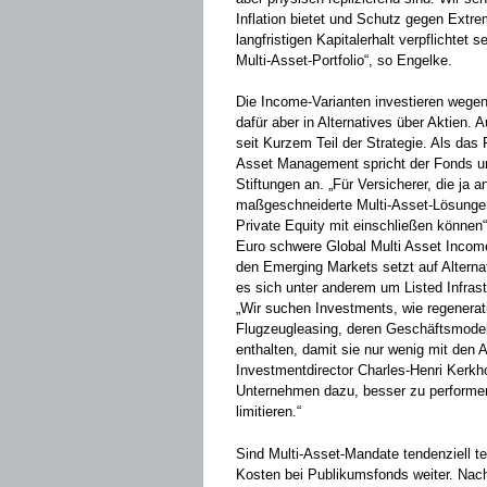
Inflation bietet und Schutz gegen Extr
langfristigen ­Kapitalerhalt verpflichtet
Multi-Asset-Portfolio“, so Engelke.­
Die Income-Varianten investieren wegen 
dafür aber in Alternatives über Aktien. 
seit ­Kurzem Teil der Strategie. Als da
Asset Management spricht der Fonds unte
Stiftungen an. „Für Versicherer, die ja 
maßgeschneiderte Multi-Asset-Lösungen 
Private Equity mit einschließen können“
Euro schwere Global Multi Asset Income
den Emerging Markets setzt auf Alternat
es sich unter anderem um ­Listed Infrast
„Wir suchen Investments, wie regenerati
Flugzeugleasing, deren Geschäftsmodell
enthalten, damit sie nur wenig mit den Ak
Investmentdirector Charles-Henri Kerk
Unternehmen dazu, besser zu performe
limitieren.“
Sind Multi-Asset-Mandate tendenziell teu
Kosten bei Publikumsfonds weiter. Nach 