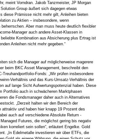
ehr, meint Vorndran. ­Jakob ­Tanzmeister, JP Morgan
t Solution Group äußert sich dagegen etwas
ss diese Prämisse nicht mehr gilt, Anleihen bieten
elation zu Aktien – insbesondere, wenn
eherrschen. Aber man muss heute deutlich flexibler
r Income-Manager auch andere Asset-Klassen in
 beliebte Kombination aus Absicherung plus Ertrag ist
ierenden Anleihen nicht mehr gegeben.“
reiten sich die Manager auf möglicherweise magerere
ager­ beim BKC Asset Management, beschreibt den
-Treuhandportfolio-Fonds: „Wir prüfen ­insbesondere
inn-­Verhältnis und das Kurs-Umsatz-Verhältnis der
 auf lange Sicht Aufwertungspotenzial ­haben. Diese
em Portfolio auch in schwächeren Marktphasen
estieren die Fondsmanager daher auch in Alternatives
gestockt. „Derzeit halten wir den Bereich der
e attraktiv und haben hier knapp 19 Prozent des
abei auch auf verschiedene Absolute Return ­
Managed Futures, die ­möglichst gering bis negativ
iken korreliert sein sollen“, erläutert Engelke. Gold
ent. „In Edelmetalle investieren wir über ETFs, die
hen Gold als eigene Währung, die einen Schutz vor