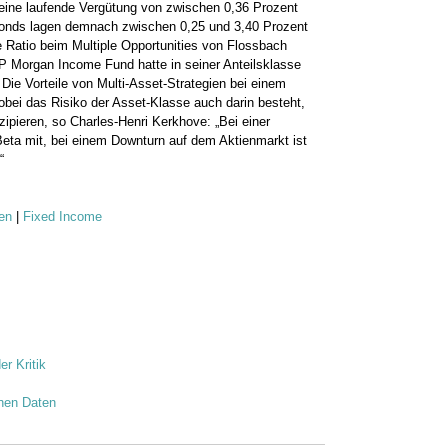
 eine laufende Vergütung von ­zwischen 0,36 Prozent
fonds lagen demnach zwischen 0,25 und 3,40 Prozent
 Ratio beim Multiple Opportunities von Flossbach
JP Morgan ­Income Fund hatte in seiner Anteilsklasse
ie Vorteile von Multi-Asset-Strategien bei ­einem
obei das Risiko der Asset-Klasse auch darin besteht,
zipieren, so Charles-Henri Kerkhove: „Bei einer
Beta mit, bei einem Downturn auf dem Aktienmarkt ist
“
gen
|
Fixed Income
er Kritik
nen Daten