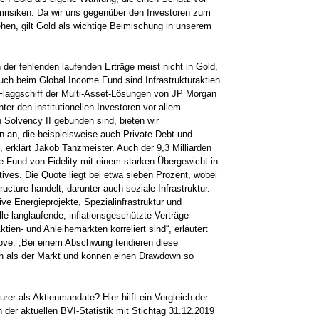
emrisiken. Da wir uns gegenüber den Investoren zum
 sehen, gilt Gold als wichtige Beimischung in unserem
der fehlenden laufenden Erträge meist nicht in Gold,
Auch beim Global ­Income Fund sind Infrastrukturaktien
s Flaggschiff der Multi-Asset-­Lösungen von JP Morgan
r den institutionellen Investoren vor allem
an Solvency II gebunden sind, bieten wir
an, die beispielsweise auch ­Private Debt und
, erklärt Jakob Tanzmeister. Auch der 9,3 Milliarden
 Fund von Fidelity mit einem starken Übergewicht in
ives. Die Quote liegt bei etwa sieben Prozent, wobei
ructure handelt, darunter auch soziale Infrastruktur.
ve Energieprojekte, Spezial­infrastruktur und
e langlaufende, inflationsgeschützte Verträge
tien- und Anleihemärkten korreliert sind“, erläutert
hove. „Bei einem Abschwung tendieren diese
n als der Markt und können einen Drawdown so
rer als Aktienmandate? Hier hilft ein Vergleich der
der aktuellen BVI-Statistik mit Stichtag 31.12.2019