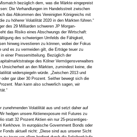
n Mismatch bezüglich dem, was die Märkte eingepreist
sen: Die Verhandlungen im Handelsstreit zwischen
uch das Abkommen des Vereinigten Königreichs mit
e zu ­höherer Volatilität 2020 in den Märkten führen.“
r des 29 Milliarden schweren JP Morgan­
ht das Risiko eines ­Abschwungs der Wirtschaft:
ältigung des schwierigen Umfelds die Fähigkeit,
ssen hinweg investieren zu können, ­wobei der Fokus
und es zu ­vermeiden gilt, die Erträge teuer zu
n einer Pressemitteilung. Bezüglich der
, Kapitalmarktstratege des Kölner Vermögensverwalters
 Unsicherheit­ an den Märkten, zumindest keine, die
latilität widerspiegeln würde. „Zwischen 2013 und
0 oder gar über 30 Prozent. ­Seither bewegt sich die
­Prozent. Man kann also schwerlich sagen, wir
tät.“
r zunehmenden Volatilität aus und setzt daher auf
Wir hedgen unsere Aktienexposure mit Futures zu
io statt 32 Prozent Aktien ein nur 25-prozentiges­
ri Kerkhove. In europäische Government Bonds oder
r Fonds aktuell nicht: „Diese sind aus unserer Sicht
g zu teuer vor allem bedingt durch die ­Anleihenkäufe