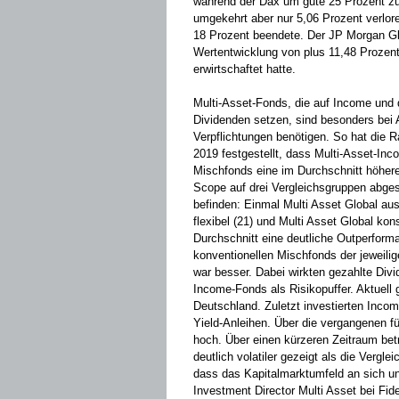
während der Dax um gute 25 Prozent zule
umgekehrt aber nur 5,06 Prozent verlo
18 Prozent beendete. Der JP Morgan Gl
Wertentwicklung von plus 11,48 Prozent
erwirtschaftet hatte.
Multi-Asset-Fonds, die auf Income und
Dividenden setzen, sind besonders bei A
Verpflichtungen benötigen. So hat die 
2019 festgestellt, dass Multi-Asset-In
Mischfonds eine im Durchschnitt höhere
Scope auf drei Vergleichsgruppen abges
befinden: Einmal Multi Asset Global au
flexibel (21) und Multi­ Asset Global ko
Durchschnitt eine deutliche Outperfor
konventionellen Mischfonds der jeweilig
war besser. ­Dabei wirkten gezahlte Divi
Income-Fonds als Risikopuffer. Aktuell 
Deutschland. Zuletzt ­investierten Inco
Yield-­Anleihen. Über die vergangenen fün
hoch. Über einen kürzeren Zeitraum bet
deutlich volatiler gezeigt als die Vergl
dass das Kapitalmarktumfeld an sich un
Investment Director Multi Asset bei Fide