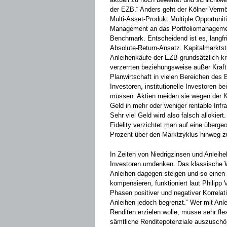
der EZB.“ Anders geht der Kölner Verm
Multi-Asset-Produkt ­Multiple Opportuni
Management an das Portfoliomanagement
Benchmark. Entscheidend ist es, langfris
Absolute-Return-Ansatz. Kapitalmarktstr
Anleihenkäufe der EZB grundsätzlich k
verzerrten beziehungsweise außer Kraft
Planwirtschaft in vielen Bereichen des
Investoren, institutionelle Investoren 
müssen. Aktien meiden sie wegen der Ku
Geld in mehr oder weniger rentable Infr
Sehr viel Geld wird also falsch ­allokier
Fidelity verzichtet man auf eine übergeo
Prozent über den Marktzyklus hinweg zu 
In Zeiten von Niedrigzinsen und Anlei
Investoren umdenken. Das klassische We
Anleihen dagegen steigen und so einen T
kompensieren, funktioniert laut Philipp 
Phasen positiver und negativer Korrelati
Anleihen ­jedoch ­begrenzt.“ Wer mit 
Renditen erzielen wolle, müsse sehr fle
sämtliche Renditepotenziale auszuschöp