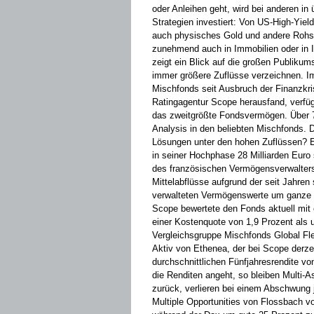
oder Anleihen geht, wird bei anderen i
Strategien investiert: Von US-High-Yiel
auch physisches Gold und andere Rohsto
zunehmend auch in Immobilien oder in In
zeigt ein Blick auf die großen Publiku
immer größere Zuflüsse verzeichnen. I
Mischfonds seit Ausbruch der Finanzkrise
Ratingagentur Scope herausfand, verfüg
das zweitgrößte Fondsvermögen. Über 70
Analysis in den beliebten Mischfonds. D
Lösungen unter den hohen Zuflüssen? Ein
in seiner Hochphase 28 Milliarden Eur
des französischen Vermögensverwalters
Mittelabflüsse aufgrund der seit ­Jahr
verwalteten Vermögenswerte um ganze s
Scope bewertete den Fonds aktuell mit e
einer Kostenquote von 1,9 Prozent als u
Vergleichsgruppe Mischfonds Global Fl
Aktiv von Ethenea, der bei Scope derzei
durchschnittlichen Fünfjahresrendite vo
die ­Renditen angeht, so bleiben Multi-
zurück, verlieren bei einem Abschwung 
Multiple Opportunities von Flossbach v