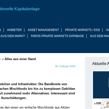
tionelle Kapitalanlage
N
ANBIETER
ASSET MANAGEMENT
PRIVATE MARKETS / ESG
A
 AUS DEM MARKT
FAROS PRIVATE MARKETS DATABASE
AUS DEM MA
n
»
Alles aus einer Hand
Aktuelle 
26. Februar 2020
bilien und Infrastruktur: Die Bandbreite von
infachen Mischfonds bis hin zu komplexen Gebilden
it zunehmend mehr Alternatives. Interessant sind
n Ausschüttungen.
 bei den einen um einfache Mischfonds aus Aktien