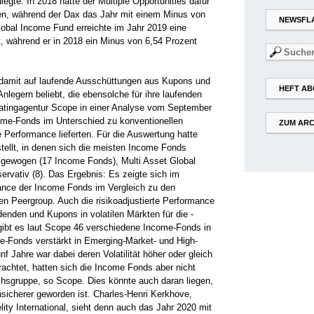
gte. In 2018 ­hatte der Multiple Opportunities dafür
ren, während der Dax das Jahr mit einem Minus von
NEWSFL
obal Income Fund erreichte im Jahr 2019 eine
, während er in 2018 ein Minus von 6,54 Prozent
Suchen
nach:
 damit auf laufende Ausschüttungen aus Kupons und
HEFT AB
nlegern beliebt, die ebensolche für ihre laufenden
Ratingagentur Scope in einer Analyse vom September
come-Fonds im Unterschied zu konventionellen
ZUM ARC
 Performance lieferten. Für die Auswertung hatte
tellt, in denen sich die meisten Income Fonds
sgewogen (17 Income Fonds), Multi Asset Global
nservativ (8). Das Ergebnis: Es zeigte sich im
mance der Income Fonds im Vergleich zu den
en P­eergroup. Auch die risikoadjustierte Performance
denden und Kupons in volatilen ­Märkten für die ­
gibt es laut Scope 46 ­verschiedene Income-Fonds in
me-Fonds verstärkt in Emerging-Market- und High-
f Jahre war dabei deren ­Volatilität höher oder gleich
rachtet, hatten sich die Income Fonds aber nicht
eichsgruppe, so Scope. Dies könnte auch ­daran liegen,
sicherer ­geworden ist. Charles-Henri Kerkhove,
lity International, sieht denn auch das Jahr 2020 mit