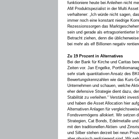
funktioniere heute bei Anleihen nicht m
AM Produktspezialist in der Multi Asse
verhaltener: „Ich würde nicht sagen, da
immer noch eine konstant niedrige Korr
Rezessionssorgen das Marktgeschehen b
sein und gerade als ertragsorientierte
Betracht ziehen, denn die üblicherweise
bei mehr als elf Billionen negativ ­rent
Zu 19 Prozent in Alternatives
Bei der Bank für Kirche und Caritas be
Zeiten vor. Jan Engelke, Portfolioman
sehr stark quantitativen Ansatz des BKC
Bewertungskennzahlen wie das Kurs-Gew
Unternehmen und schauen, welche Aktien
eher defensive Strategie dient dazu, d
Stabilität zu verleihen.“ ­Verstärkt inv
und ­haben die Asset Allocation hier auf
Alternativen Anlagen für vergleichsweis
Fondsvermögens allokiert. Wir setzen d
Strategien, Cat Bonds, Edelmetalle und 
mit den traditionellen Aktien- und Zinsris
und ­Silber stehen derzeit bei neun Proz
aber physisch replizierend sind. Wir se