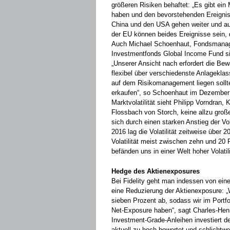
größeren Risiken behaftet: „Es gibt ei
haben und den bevorstehenden Ereignis
China und den USA gehen weiter und a
der EU können beides Ereignisse sein, di
Auch Michael Schoenhaut, Fondsmanage
Investmentfonds Global Income Fund sie
„Unserer Ansicht nach erfordert die Bew
flexibel über verschiedenste Anlagekla
auf dem Risikomanagement liegen sollte 
erkaufen“, so Schoenhaut im Dezember i
Marktvolatilität sieht Philipp Vorndran
Flossbach von Storch, keine allzu große
sich durch einen starken ­Anstieg der Vo
2016 lag die Volatilität zeitweise über 2
Volatilität meist zwischen zehn und 20 
befänden uns in ­einer Welt hoher Volatili
Hedge des Aktienexposures
Bei Fidelity geht man indessen von eine
eine Reduzierung der Aktienexposure: „
sieben Prozent ab, sodass wir im Portfol
Net-Exposure haben“, sagt Charles-Hen
Investment-Grade-Anleihen investiert de
aktuell zu hoch bewertet und schlichtwe