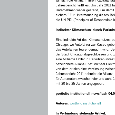
will sich die Allianz in ihren Kapitala
Jahresbericht heißt es: „Im Jahr 2011 
Unternehmen weiter gestärkt, um damit
sichern.“ Zur Untermauerung dieses B
die UN PRI (Principles of Responsible 
Indirekter Klimaschutz durch Parku
Eine indirekte Art des Klimaschutzes be
Chicago, wo Autofahrer zur Kasse gebe
das Autofahren teurer gemacht wird. Ber
der Stadt Chicago abgeschlossen und z
eine Milliarde Dollar in Parkuhren inves
bezeichnete Allianz-Chef Michael Diek
von dem er sich eine Verzinsung zwisch
Jahresbericht 2011 schreibt die Allianz,
für Automaten zwischen vier und acht J
mit 20 bis 25 Jahren angegeben.
portfolio institutionell newsflash 04.
Autoren:
portfolio institutionell
In Verbindung stehende Artikel: