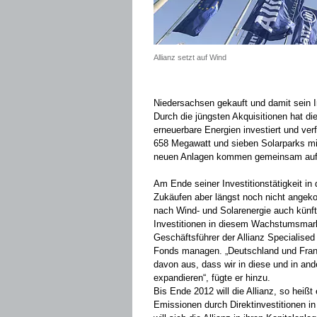
Allianz setzt auf Wind
Niedersachsen gekauft und damit sein I
Durch die jüngsten Akquisitionen hat die
erneuerbare Energien investiert und ve
658 Megawatt und sieben Solarparks mi
neuen Anlagen kommen gemeinsam auf 
Am Ende seiner Investitionstätigkeit in
Zukäufen aber längst noch nicht angek
nach Wind- und Solarenergie auch künfti
Investitionen in diesem Wachstumsmark
Geschäftsführer der Allianz Specialise
Fonds managen. „Deutschland und Frankr
davon aus, dass wir in diese und in an
expandieren“, fügte er hinzu.
Bis Ende 2012 will die Allianz, so heißt
Emissionen durch Direktinvestitionen i