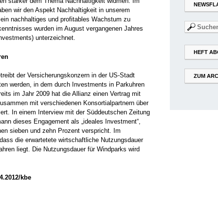
nlagen stärker dem Thema Nachhaltigkeit widmen. Im
NEWSFL
haben wir den Aspekt Nachhaltigkeit in unserem
 ein nachhaltiges und profitables Wachstum zu
Suchen
ekenntnisses wurden im August vergangenen Jahres
nach:
Investments) unterzeichnet.
HEFT AB
hren
treibt der Versicherungskonzern in der US-Stadt
ZUM ARC
ten werden, in dem durch Investments in Parkuhren
eits im Jahr 2009 hat die Allianz einen Vertrag mit
usammen mit verschiedenen Konsortialpartnern über
tiert. In einem Interview mit der Süddeutschen Zeitung
mann dieses Engagement als „ideales Investment“,
en sieben und zehn Prozent verspricht. Im
 dass die erwartetete wirtschaftliche Nutzungsdauer
ahren liegt. Die Nutzungsdauer für Windparks wird
04.2012/kbe