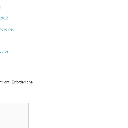
n
 2012
tfolio neu
Euros
tlicht.
Erforderliche