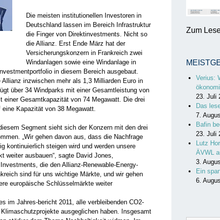
Die meisten institutionellen Investoren in
Deutschland lassen im Bereich Infrastruktur
Zum Lesen
die Finger von Direktinvestments. Nicht so
die Allianz. Erst Ende März hat der
Versicherungskonzern in Frankreich zwei
Windanlagen sowie eine Windanlage in
MEISTG
nvestmentportfolio in diesem Bereich ausgebaut.
Verius: 
 Allianz inzwischen mehr als 1,3 Milliarden Euro in
ökonomi
rfügt über 34 Windparks mit einer Gesamtleistung von
23. Juli
t einer Gesamtkapazität von 74 Megawatt. Die drei
Das les
eine Kapazität von 38 Megawatt.
7. Augu
Bafin be
 diesem Segment sieht sich der Konzern mit den drei
23. Juli
ommen. „Wir gehen davon aus, dass die Nachfrage
Lutz Hor
g kontinuierlich steigen wird und werden unsere
ÄVWL a
t weiter ausbauen“, sagte David Jones,
3. Augu
d Investments, die den Allianz-Renewable-Energy-
Ein spa
eich sind für uns wichtige Märkte, und wir gehen
6. Augu
dere europäische Schlüsselmärkte weiter
 es im Jahres-bericht 2011, alle verbleibenden CO2-
n Klimaschutzprojekte ausgeglichen haben. Insgesamt