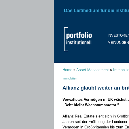
Das Leitmedium für die institu
INVESTORE
MEINUNGEN
Home
»
Asset Management
»
Immobili
Immobilien
Allianz glaubt weiter an br
Verwaltetes Vermögen in UK wächst au
„Debt bleibt Wachstumsmotor.“
Allianz Real Estate sieht sich in Großb
Jahren seit der Eröffnung der Londoner
Vermögen in Großbritannien bis zum End