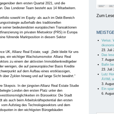
gegenüber dem ersten Quartal 2021, und die
an. Das Londoner Team besteht aus 14 Mitarbeitern.
Zum Lesen
tfolio sowohl im Equity- als auch im Debt-Bereich
ungsstrategie außerhalb des traditionellen
ge seiner bedeutendsten europäischen Transaktionen
itfinanzierung im privaten Mietsektor (PRS) in Europa
MEISTG
eine führende Marktposition in diesem Sektor
Verius: 
ökonomi
23. Juli
ce UK, Allianz Real Estate, sagt: „Debt bleibt für uns
Das les
ropa, ein wichtiger Wachstumsmotor. Allianz Real
7. Augu
ktors zu einem der aktivsten Immobilienkreditgeber
Bafin be
der wenigen, die auf paneuropäischer Basis Kredite
23. Juli
chwerpunkt auf dem Aufbau eines erstklassigen,
Lutz Hor
sich über Zyklen hinweg und auf lange Sicht bewährt.“
ÄVWL a
3. Augu
ere Skepsis. In der jüngsten Allianz Real Estate Studie
Ein spa
belegte London den ersten Platz unter den
6. Augu
nvestitionsmöglichkeiten im Bürosektor. Die Stadt
t als auch beim Arbeitskräftepotential den ersten
l vom Aufstieg des Technologiesektors und dem
ndsquoten in den wichtigsten Bürogebäuden