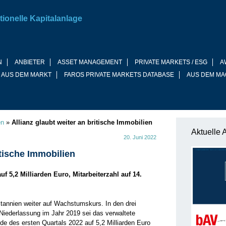
tionelle Kapitalanlage
N
ANBIETER
ASSET MANAGEMENT
PRIVATE MARKETS / ESG
A
 AUS DEM MARKT
FAROS PRIVATE MARKETS DATABASE
AUS DEM MA
en
»
Allianz glaubt weiter an britische Immobilien
Aktuelle 
20. Juni 2022
itische Immobilien
f 5,2 Milliarden Euro, Mitarbeiterzahl auf 14.
ritannien weiter auf Wachstumskurs. In den drei
 Niederlassung im Jahr 2019 sei das verwaltete
e des ersten Quartals 2022 auf 5,2 Milliarden Euro