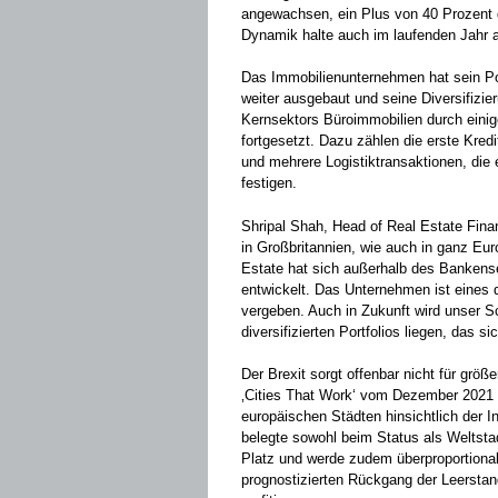
angewachsen, ein Plus von 40 Prozent 
Dynamik halte auch im laufenden Jahr 
Das Immobilienunternehmen hat sein Por
weiter ausgebaut und seine Diversifizier
Kernsektors Büroimmobilien durch eini
fortgesetzt. Dazu zählen die erste Kred
und mehrere Logistiktransaktionen, die 
festigen.
Shripal Shah, Head of Real Estate Finan
in Großbritannien, wie auch in ganz Eu
Estate hat sich außerhalb des Bankense
entwickelt. Das Unternehmen ist eines 
vergeben. Auch in Zukunft wird unser S
diversifizierten Portfolios liegen, das 
Der Brexit sorgt offenbar nicht für größ
‚Cities That Work‘ vom Dezember 2021 
europäischen Städten hinsichtlich der I
belegte sowohl beim Status als Weltstad
Platz und werde zudem überproportiona
prognostizierten Rückgang der Leersta