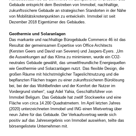
Gebäude entspricht dem Bestreben von Immobel, nachhaltige,
zukunftssichere Gebäude an strategischen Standorten in der Nähe
von Mobilitätsknotenpunkten zu entwickeln. Immobel ist seit
Dezember 2018 Eigentümer des Gebäudes.
Geothermie und Solaranlagen
Das markante und nachhaltige Bürogebäude Commerce 46 ist das
Resultat der gemeinsamen Expertise von Office Architects
(Kersten Geers und David van Severen) und Jaspers-Eyers. „Um
die Auswirkungen auf das Klima zu minimieren, wurde ein CO2-
neutrales Gebäude gewählt, das umweltfreundliche Energiequellen
wie Geothermie und Solarzanlagen nutzt. Das flexible Design, die
großen Räume mit höchstmöglicher Tageslichtnutzung und die
bepflanzten Flächen tragen zu einer zukunftssicheren Bürolösung
bei, bei der das Wohlbefinden und der Komfort der Nutzer im
Vordergrund stehen“, sagt Adel Yahia, Geschäftsführer von
Immobel Beligum. Das Gebäude hat zwölf Stockwerke und eine
Fläche von circa 14.200 Quadratmetern. Im April letzten Jahres
(2020) unterzeichneten Immobel und ING einen Mietvertrag über
neun Jahre für das Gebäude. Der Verkaufsvertrag werde sich
positiv auf das Jahresergebnis von Immobel auswirken, teilte das
börsengelistete Unternehmen mit.