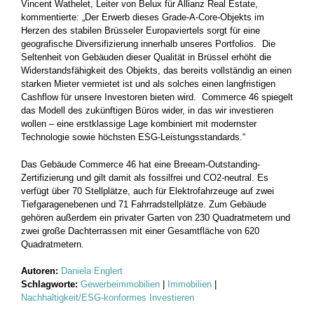
Vincent Wathelet, Leiter von Belux für Allianz Real Estate,
kommentierte: „Der Erwerb dieses Grade-A-Core-Objekts im
Herzen des stabilen Brüsseler Europaviertels sorgt für eine
geografische Diversifizierung innerhalb unseres Portfolios. Die
Seltenheit von Gebäuden dieser Qualität in Brüssel erhöht die
Widerstandsfähigkeit des Objekts, das bereits vollständig an einen
starken Mieter vermietet ist und als solches einen langfristigen
Cashflow für unsere Investoren bieten wird. Commerce 46 spiegelt
das Modell des zukünftigen Büros wider, in das wir investieren
wollen – eine erstklassige Lage kombiniert mit modernster
Technologie sowie höchsten ESG-Leistungsstandards.“
Das Gebäude Commerce 46 hat eine Breeam-Outstanding-
Zertifizierung und gilt damit als fossilfrei und CO2-neutral. Es
verfügt über 70 Stellplätze, auch für Elektrofahrzeuge auf zwei
Tiefgaragenebenen und 71 Fahrradstellplätze. Zum Gebäude
gehören außerdem ein privater Garten von 230 Quadratmetern und
zwei große Dachterrassen mit einer Gesamtfläche von 620
Quadratmetern.
Autoren:
Daniela Englert
Schlagworte:
Gewerbeimmobilien
|
Immobilien
|
Nachhaltigkeit/ESG-konformes Investieren