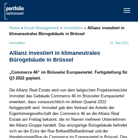
TOGG
NAVI
Home
»
Asset Management
»
Immobilien
»
Allianz investiert in
klimaneutrales Bürogebäude in Brüssel
Immobilien
31. Mai 2021
Allianz investiert in klimaneutrales
Bürogebäude in Brüssel
„Commerce 46“ im Brüsseler Europaviertel. Fertigstellung für
Q3 2022 geplant.
Die Allianz Real Estate wird von dem belgischen Projektentwickler
Immobel das Gebäude Commerce 46 im Brüsseler Europaviertel
erwerben, dass voraussichtlich im dritten Quartal 2022
fertiggestellt wird. Immobel gab den Verkauf der Anteile der
Eigentümergesellschaft des Commerce 46 an die Allianz Real
Estate am Freitag bekannt, die im Namen mehrerer Unternehmen
der Allianz-Gruppe handelt. Das einzigartige Bürogebäude befindet
sich an der Ecke der Rue Belliard/Belliardstraat und der
Handelsstraat/Rue du Commerce im Europaviertel in Brüssel. Das