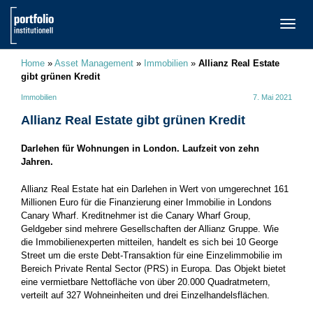
TOGG
NAVI
Home
»
Asset Management
»
Immobilien
»
Allianz Real Estate
gibt grünen Kredit
Immobilien
7. Mai 2021
Allianz Real Estate gibt grünen Kredit
Darlehen für Wohnungen in London. Laufzeit von zehn
Jahren.
Allianz Real Estate hat ein Darlehen in Wert von umgerechnet 161
Millionen Euro für die Finanzierung einer Immobilie in Londons
Canary Wharf. Kreditnehmer ist die Canary Wharf Group,
Geldgeber sind mehrere Gesellschaften der Allianz Gruppe. Wie
die Immobilienexperten mitteilen, handelt es sich bei 10 George
Street um die erste Debt-Transaktion für eine Einzelimmobilie im
Bereich Private Rental Sector (PRS) in Europa. Das Objekt bietet
eine vermietbare Nettofläche von über 20.000 Quadratmetern,
verteilt auf 327 Wohneinheiten und drei Einzelhandelsflächen.