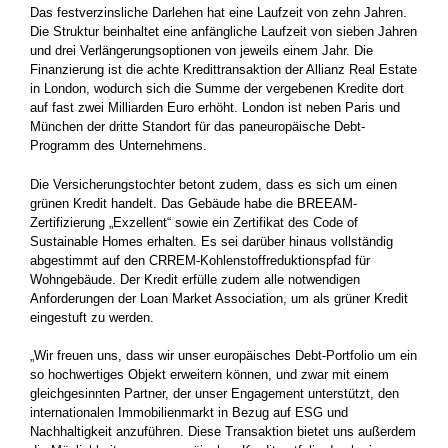
Das festverzinsliche Darlehen hat eine Laufzeit von zehn Jahren.
Die Struktur beinhaltet eine anfängliche Laufzeit von sieben Jahren
und drei Verlängerungsoptionen von jeweils einem Jahr. Die
Finanzierung ist die achte Kredittransaktion der Allianz Real Estate
in London, wodurch sich die Summe der vergebenen Kredite dort
auf fast zwei Milliarden Euro erhöht. London ist neben Paris und
München der dritte Standort für das paneuropäische Debt-
Programm des Unternehmens.
Die Versicherungstochter betont zudem, dass es sich um einen
grünen Kredit handelt. Das Gebäude habe die BREEAM-
Zertifizierung „Exzellent“ sowie ein Zertifikat des Code of
Sustainable Homes erhalten. Es sei darüber hinaus vollständig
abgestimmt auf den CRREM-Kohlenstoffreduktionspfad für
Wohngebäude. Der Kredit erfülle zudem alle notwendigen
Anforderungen der Loan Market Association, um als grüner Kredit
eingestuft zu werden.
„Wir freuen uns, dass wir unser europäisches Debt-Portfolio um ein
so hochwertiges Objekt erweitern können, und zwar mit einem
gleichgesinnten Partner, der unser Engagement unterstützt, den
internationalen Immobilienmarkt in Bezug auf ESG und
Nachhaltigkeit anzuführen. Diese Transaktion bietet uns außerdem