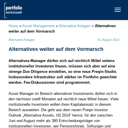
TOGG
NAVI
Home
»
Asset Management
»
Alternative Anlagen
»
Alternatives
weiter auf dem Vormarsch
Alternative Anlagen
25. August 2014
Alternatives weiter auf dem Vormarsch
Alternatives-Manager dürfen sich auf reichlich Mittel seitens
institutioneller Investoren freuen, müssen sich aber auf eine
strenge Due Diligence einstellen, so eine neue Preqin-Studie.
Insbesondere Infrastruktur soll stärker im Portfolio gewichtet
werden. Fee-Diskussionen sind programmiert.
Asset Manager im Bereich alternativer Investments dürfen sich in
den nächsten zwölf Monaten auf reichlich neue Mittel freuen. Viele
institutionelle Investoren wollen ihren Kapitaleinsatz in diesem
Bereich ausweiten. Die geht aus dem neuen Preqin Investor
Outlook „Alternative Assets, H2 2014“ hervor, für den zwischen
Juni und August mehr als 380 Entscheidungsträger von
institutionellen Investoren, wie Pensionsfonds, Stiftungen und