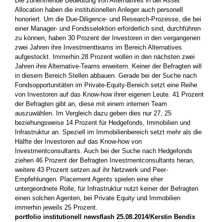
Die zunehmende Bedeutung von Alternatives in der Asset
Allocation haben die institutionellen Anleger auch personell
honoriert. Um die Due-Diligence- und Research-Prozesse, die bei
einer Manager- und Fondsselektion erforderlich sind, durchführen
zu können, haben 30 Prozent der Investoren in den vergangenen
zwei Jahren ihre Investmentteams im Bereich Alternatives
aufgestockt. Immerhin 28 Prozent wollen in den nächsten zwei
Jahren ihre Alternative-Teams erweitern. Keiner der Befragten will
in diesem Bereich Stellen abbauen. Gerade bei der Suche nach
Fondsopportunitäten im Private-Equity-Bereich setzt eine Reihe
von Investoren auf das Know-how ihrer eigenen Leute. 41 Prozent
der Befragten gibt an, diese mit einem internen Team
auszuwählen. Im Vergleich dazu geben dies nur 27, 25
beziehungsweise 14 Prozent für Hedgefonds, Immobilien und
Infrastruktur an. Speziell im Immobilienbereich setzt mehr als die
Hälfte der Investoren auf das Know-how von
Investmentconsultants. Auch bei der Suche nach Hedgefonds
ziehen 46 Prozent der Befragten Investmentconsultants heran,
weitere 43 Prozent setzen auf ihr Netzwerk und Peer-
Empfehlungen. Placement Agents spielen eine eher
untergeordnete Rolle, für Infrastruktur nutzt keiner der Befragten
einen solchen Agenten, bei Private Equity und Immobilien
immerhin jeweils 25 Prozent.
portfolio institutionell newsflash 25.08.2014/Kerstin Bendix