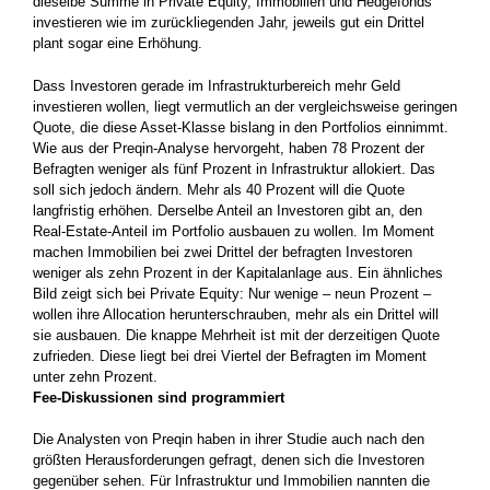
dieselbe Summe in Private Equity, Immobilien und Hedgefonds
investieren wie im zurückliegenden Jahr, jeweils gut ein Drittel
plant sogar eine Erhöhung.
Dass Investoren gerade im Infrastrukturbereich mehr Geld
investieren wollen, liegt vermutlich an der vergleichsweise geringen
Quote, die diese Asset-Klasse bislang in den Portfolios einnimmt.
Wie aus der Preqin-Analyse hervorgeht, haben 78 Prozent der
Befragten weniger als fünf Prozent in Infrastruktur allokiert. Das
soll sich jedoch ändern. Mehr als 40 Prozent will die Quote
langfristig erhöhen. Derselbe Anteil an Investoren gibt an, den
Real-Estate-Anteil im Portfolio ausbauen zu wollen. Im Moment
machen Immobilien bei zwei Drittel der befragten Investoren
weniger als zehn Prozent in der Kapitalanlage aus. Ein ähnliches
Bild zeigt sich bei Private Equity: Nur wenige – neun Prozent –
wollen ihre Allocation herunterschrauben, mehr als ein Drittel will
sie ausbauen. Die knappe Mehrheit ist mit der derzeitigen Quote
zufrieden. Diese liegt bei drei Viertel der Befragten im Moment
unter zehn Prozent.
Fee-Diskussionen sind programmiert
Die Analysten von Preqin haben in ihrer Studie auch nach den
größten Herausforderungen gefragt, denen sich die Investoren
gegenüber sehen. Für Infrastruktur und Immobilien nannten die