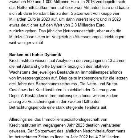
zwischen 500 und 1.000 Millionen Euro. In 2016 verdoppelte sich
das Nettomittelaufkommen auf über zwei Milliarden Euro und baute
sich ab dann konstant bis zu dem Spitzenwert von knapp vier
Milliarden Euro in 2020 auf, um dann vorerst leicht und in 2023
etwas deutlicher auf den Wert von 2,3 Milliarden Euro
zurückzugehen. Das jährliche Nettoneugeschäft, aber auch die
Mittelzuflüsse seien im Vergleich zu Altersvorsorgeeinrichtungen
weit weniger volatil.
Banken mit hoher Dynamik
Kreditinstitute wiesen laut Analyse in den vergangenen 13 Jahren
die mit Abstand größte Dynamik bezüglich des relativen
Wachstums der jeweiligen Bestände an Immobilienspezialfonds
von Investorengruppen auf. Dies gelte insbesondere für die letzten
drei Jahre des Betrachtungszeitraums. Die Netto- und Brutto-
Cashflows bei Kreditinstituten hinsichtlich der Dotierung von
Depot-A-Beständen in Immobilienspezialfonds wiesen zudem
analog zu Versicherungen in der zweiten Hälfte der
Betrachtungsperiode eine stark steigende Tendenz auf.
Allerdings sei das Immobilienspezialfondsgeschäft von
Kreditinstituten im vergangenen Jahr 2023 deutlich verhaltener
gewesen. Der Spitzenwert des jährlichen Nettomittelaufkommens
im betrachteten Zeitraum liege im Jahr 2022 bei 4,7 Milliarden