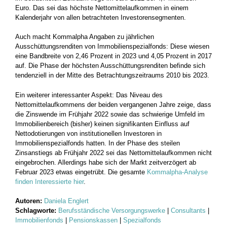
Euro. Das sei das höchste Nettomittelaufkommen in einem
Kalenderjahr von allen betrachteten Investorensegmenten.
Auch macht Kommalpha Angaben zu jährlichen
Ausschüttungsrenditen von Immobilienspezialfonds: Diese wiesen
eine Bandbreite von 2,46 Prozent in 2023 und 4,05 Prozent in 2017
auf. Die Phase der höchsten Ausschüttungsrenditen befinde sich
tendenziell in der Mitte des Betrachtungszeitraums 2010 bis 2023.
Ein weiterer interessanter Aspekt: Das Niveau des
Nettomittelaufkommens der beiden vergangenen Jahre zeige, dass
die Zinswende im Frühjahr 2022 sowie das schwierige Umfeld im
Immobilienbereich (bisher) keinen signifikanten Einfluss auf
Nettodotierungen von institutionellen Investoren in
Immobilienspezialfonds hatten. In der Phase des steilen
Zinsanstiegs ab Frühjahr 2022 sei das Nettomittelaufkommen nicht
eingebrochen. Allerdings habe sich der Markt zeitverzögert ab
Februar 2023 etwas eingetrübt. Die gesamte
Kommalpha-Analyse
finden Interessierte hier
.
Autoren:
Daniela Englert
Schlagworte:
Berufsständische Versorgungswerke
|
Consultants
|
Immobilienfonds
|
Pensionskassen
|
Spezialfonds