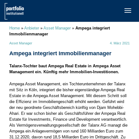
TOGG
NAVI
Home
»
Anbieter
»
Asset Manager
»
Ampega integriert
Immobilienmanager
Asset Manager
4. März 2021
Ampega integriert Immobilienmanager
Talanx-Tochter baut Ampega Real Estate in Ampega Asset
Management ein. Künftig mehr Immobilien-Investitionen.
Ampega Asset Management, ein Tochterunternehmen der Talanx
mit Sitz in Köln, integriert die bisher eigenständige Ampega Real
Estate in die Ampega Asset Management. Mit diesem Schritt soll
die Effizienz im Immobiliengeschäft erhöht werden. Geführt wird
der neu geordnete Geschäftsbereich künftig von Djam Mohebbi-
Ahari. Er war schon bisher als Geschäftsführer der Ampega Real
Estate für Investments, Finance und Development verantwortlich.
Als Vermögensverwaltungsgesellschaft der Talanx AG managt die
Ampega ein Anlagevermögen von rund 160 Milliarden Euro zum
31.12.2020, davon rund 18,5 Milliarden Euro im Drittgeschäft. Zu