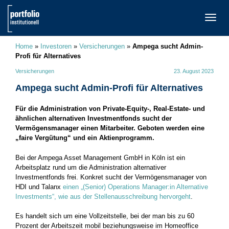
TOGG
NAVI
Home
»
Investoren
»
Versicherungen
»
Ampega sucht Admin-
Profi für Alternatives
Versicherungen
23. August 2023
Ampega sucht Admin-Profi für Alternatives
Für die Administration von Private-Equity-, Real-Estate- und
ähnlichen alternativen Investmentfonds sucht der
Vermögensmanager einen Mitarbeiter. Geboten werden eine
„faire Vergütung“ und ein Aktienprogramm.
Bei der Ampega Asset Management GmbH in Köln ist ein
Arbeitsplatz rund um die Administration alternativer
Investmentfonds frei. Konkret sucht der Vermögensmanager von
HDI und Talanx
einen „(Senior) Operations Manager:in Alternative
Investments“, wie aus der Stellenausschreibung hervorgeht
.
Es handelt sich um eine Vollzeitstelle, bei der man bis zu 60
Prozent der Arbeitszeit mobil beziehungsweise im Homeoffice