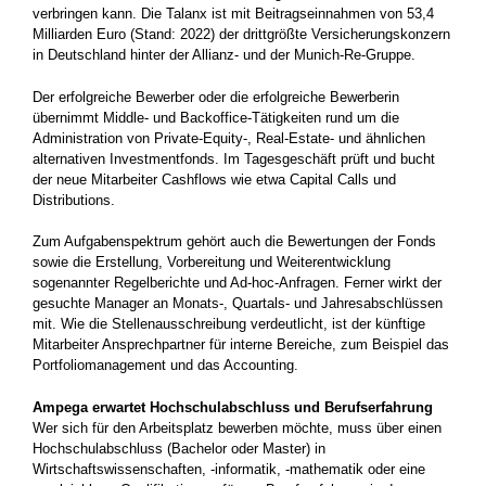
verbringen kann. Die Talanx ist mit Beitragseinnahmen von 53,4
Milliarden Euro (Stand: 2022) der drittgrößte Versicherungskonzern
in Deutschland hinter der Allianz- und der Munich-Re-Gruppe.
Der erfolgreiche Bewerber oder die erfolgreiche Bewerberin
übernimmt Middle- und Backoffice-Tätigkeiten rund um die
Administration von Private-Equity-, Real-Estate- und ähn­lichen
alter­nativen Investment­fonds. Im Tagesgeschäft prüft und bucht
der neue Mitarbeiter Cashflows wie etwa Capital Calls und
Distributions.
Zum Aufgabenspektrum gehört auch die Bewertungen der Fonds
sowie die Erstellung, Vorbereitung und Weiter­entwicklung
sogenannter Regel­berichte und Ad-hoc-Anfragen. Ferner wirkt der
gesuchte Manager an Monats-, Quartals- und Jahresabschlüssen
mit. Wie die Stellenausschreibung verdeutlicht, ist der künftige
Mitarbeiter Ansprechpartner für interne Bereiche, zum Beispiel das
Portfoliomanagement und das Accounting.
Ampega erwartet Hochschulabschluss und Berufserfahrung
Wer sich für den Arbeitsplatz bewerben möchte, muss über einen
Hochschulabschluss (Bachelor oder Master) in
Wirtschaftswissenschaften, -informatik, -mathematik oder eine