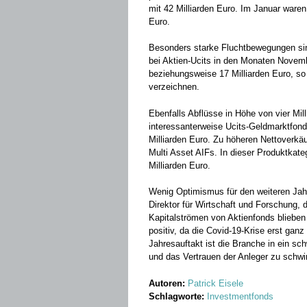
mit 42 Milliarden Euro. Im Januar waren
Euro.
Besonders starke Fluchtbewegungen sin
bei Aktien-Ucits in den Monaten Novem
beziehungsweise 17 Milliarden Euro, so 
verzeichnen.
Ebenfalls Abflüsse in Höhe von vier Mil
interessanterweise Ucits-Geldmarktfon
Milliarden Euro. Zu höheren Nettoverkäu
Multi Asset AIFs. In dieser Produktkate
Milliarden Euro.
Wenig Optimismus für den weiteren Jahr
Direktor für Wirtschaft und Forschung, 
Kapitalströmen von Aktienfonds blieben
positiv, da die Covid-19-Krise erst g
Jahresauftakt ist die Branche in ein sc
und das Vertrauen der Anleger zu schw
Autoren:
Patrick Eisele
Schlagworte:
Investmentfonds