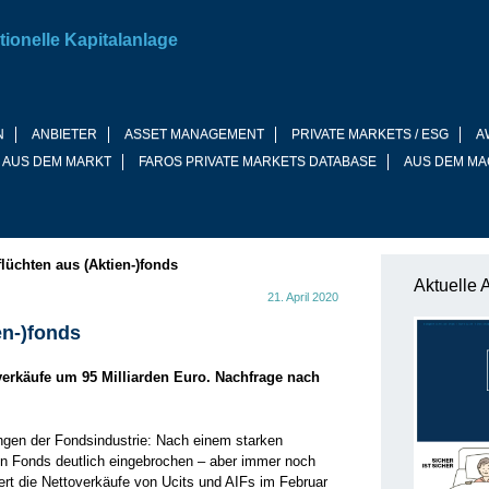
tionelle Kapitalanlage
N
ANBIETER
ASSET MANAGEMENT
PRIVATE MARKETS / ESG
A
 AUS DEM MARKT
FAROS PRIVATE MARKETS DATABASE
AUS DEM MA
flüchten aus (Aktien-)fonds
Aktuelle 
21. April 2020
en-)fonds
verkäufe um 95 Milliarden Euro. Nachfrage nach
ungen der Fondsindustrie: Nach einem starken
on Fonds deutlich eingebrochen – aber immer noch
ert die Nettoverkäufe von Ucits und AIFs im Februar