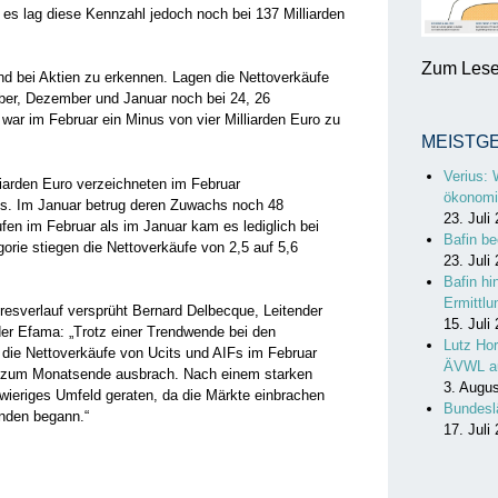
 es lag diese Kennzahl jedoch noch bei 137 Milliarden
Zum Lesen
d bei Aktien zu erkennen. Lagen die Nettoverkäufe
ber, Dezember und Januar noch bei 24, 26
war im Februar ein Minus von vier Milliarden Euro zu
MEISTG
Verius: 
liarden Euro verzeichneten im Februar
ökonomi
ds. Im Januar betrug deren Zuwachs noch 48
23. Juli
fen im Februar als im Januar kam es lediglich bei
Bafin be
gorie stiegen die Nettoverkäufe von 2,5 auf 5,6
23. Juli
Bafin hi
Ermittl
esverlauf versprüht Bernard Delbecque, Leitender
15. Juli
der Efama: „Trotz einer Trendwende bei den
Lutz Hor
 die Nettoverkäufe von Ucits und AIFs im Februar
ÄVWL a
anz zum Monatsende ausbrach. Nach einem starken
3. Augu
hwieriges Umfeld geraten, da die Märkte einbrachen
Bundesl
inden begann.“
17. Juli