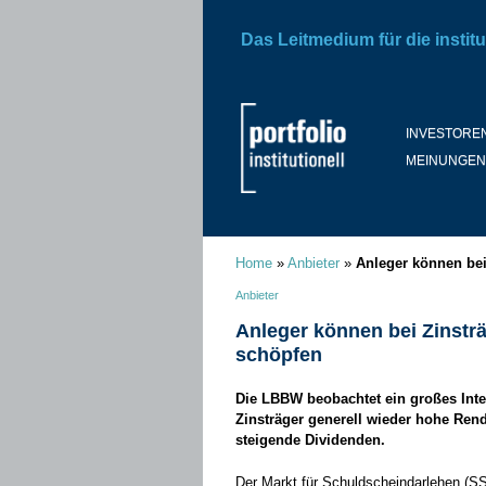
Das Leitmedium für die institu
INVESTORE
MEINUNGEN
Home
»
Anbieter
»
Anleger können bei
Anbieter
Anleger können bei Zinstr
schöpfen
Die LBBW beobachtet ein großes Int
Zinsträger generell wieder hohe Rend
steigende Dividenden.
Der Markt für Schuldscheindarlehen (SSD