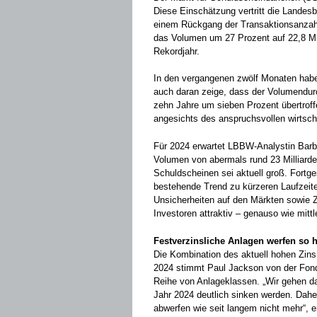
Diese Einschätzung vertritt die Lande
einem Rückgang der Transaktionsanza
das Volumen um 27 Prozent auf 22,8 Mil
Rekordjahr.
In den vergangenen zwölf Monaten habe 
auch daran zeige, dass der Volumendur
zehn Jahre um sieben Prozent übertroffe
angesichts des anspruchsvollen wirtsch
Für 2024 erwartet LBBW-Analystin Barb
Volumen von abermals rund 23 Milliarde
Schuldscheinen sei aktuell groß. Fortg
bestehende Trend zu kürzeren Laufzeite
Unsicherheiten auf den Märkten sowie Z
Investoren attraktiv – genauso wie mit
Festverzinsliche Anlagen werfen so 
Die Kombination des aktuell hohen Zins
2024 stimmt Paul Jackson von der Fonds
Reihe von Anlageklassen. „Wir gehen d
Jahr 2024 deutlich sinken werden. Dahe
abwerfen wie seit langem nicht mehr“, e