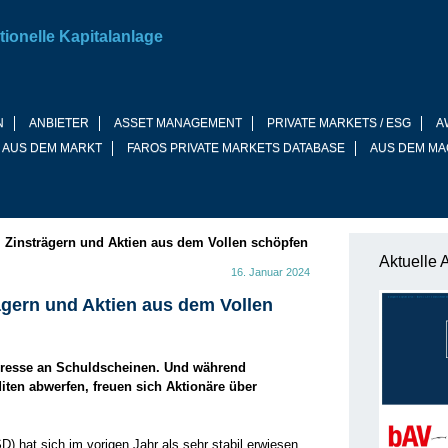
tionelle Kapitalanlage
N
ANBIETER
ASSET MANAGEMENT
PRIVATE MARKETS / ESG
A
 AUS DEM MARKT
FAROS PRIVATE MARKETS DATABASE
AUS DEM MA
 Zinsträgern und Aktien aus dem Vollen schöpfen
Aktuelle 
16. Januar 2024
ägern und Aktien aus dem Vollen
eresse an Schuldscheinen. Und während
iten abwerfen, freuen sich Aktionäre über
) hat sich im vorigen Jahr als sehr stabil erwiesen.