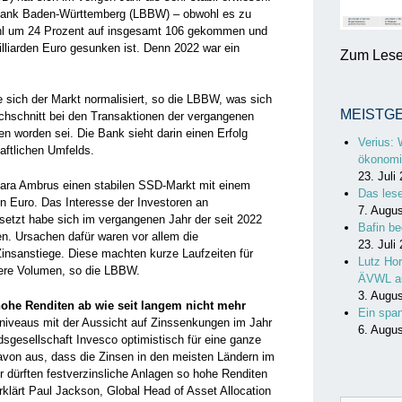
sbank Baden-Württemberg (LBBW) – obwohl es zu
hl um 24 Prozent auf insgesamt 106 gekommen und
liarden Euro gesunken ist. Denn 2022 war ein
Zum Lesen
sich der Markt normalisiert, so die LBBW, was sich
MEISTG
chschnitt bei den Transaktionen der vergangenen
n worden sei. Die Bank sieht darin einen Erfolg
Verius: 
aftlichen Umfelds.
ökonomi
23. Juli
ara Ambrus einen stabilen SSD-Markt mit einem
Das les
n Euro. Das Interesse der Investoren an
7. Augu
esetzt habe sich im vergangenen Jahr der seit 2022
Bafin be
n. Ursachen dafür waren vor allem die
23. Juli
insanstiege. Diese machten kurze Laufzeiten für
Lutz Hor
tlere Volumen, so die LBBW.
ÄVWL a
3. Augu
hohe Renditen ab wie seit langem nicht mehr
Ein spa
niveaus mit der Aussicht auf Zinssenkungen im Jahr
6. Augu
gesellschaft Invesco optimistisch für eine ganze
avon aus, dass die Zinsen in den meisten Ländern im
r dürften festverzinsliche Anlagen so hohe Renditen
rklärt Paul Jackson, Global Head of Asset Allocation