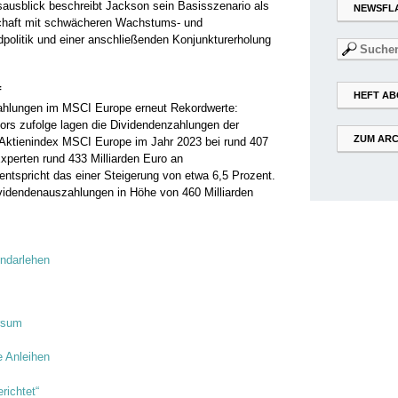
ausblick beschreibt Jackson sein Basisszenario als
NEWSFL
tschaft mit schwächeren Wachstums- und
ldpolitik und einer anschließenden Konjunkturerholung
Suchen
nach:
f
HEFT AB
ahlungen im MSCI Europe erneut Rekordwerte:
ors zufolge lagen die Dividendenzahlungen der
ZUM ARC
Aktienindex MSCI Europe im Jahr 2023 bei rund 407
Experten rund 433 Milliarden Euro an
tspricht das einer Steigerung von etwa 6,5 Prozent.
ividendenauszahlungen in Höhe von 460 Milliarden
ndarlehen
ersum
e Anleihen
richtet“