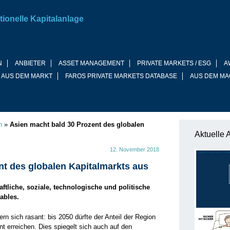
tionelle Kapitalanlage
N
ANBIETER
ASSET MANAGEMENT
PRIVATE MARKETS / ESG
A
 AUS DEM MARKT
FAROS PRIVATE MARKETS DATABASE
AUS DEM MA
n
»
Asien macht bald 30 Prozent des globalen
Aktuelle 
12. November 2018
nt des globalen Kapitalmarkts aus
aftliche, soziale, technologische und politische
ables.
rn sich rasant: bis 2050 dürfte der Anteil der Region
nt erreichen. Dies spiegelt sich auch auf den