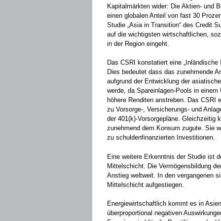
Kapitalmärkten wider: Die Aktien- und 
einen globalen Anteil von fast 30 Proze
Studie „Asia in Transition“ des Credit 
auf die wichtigsten wirtschaftlichen, s
in der Region eingeht.
Das CSRI konstatiert eine „Inländische I
Dies bedeutet dass das zunehmende Ang
aufgrund der Entwicklung der asiatisch
werde, da Spareinlagen-Pools in einem 
höhere Renditen anstreben. Das CSRI erw
zu Vorsorge-, Versicherungs- und Anlag
der 401(k)-Vorsorgepläne. Gleichzeiti
zunehmend dem Konsum zugute. Sie w
zu schuldenfinanzierten Investitionen.
Eine weitere Erkenntnis der Studie ist
Mittelschicht. Die Vermögensbildung de
Anstieg weltweit. In den vergangenen si
Mittelschicht aufgestiegen.
Energiewirtschaftlich kommt es in Asi
überproportional negativen Auswirkung