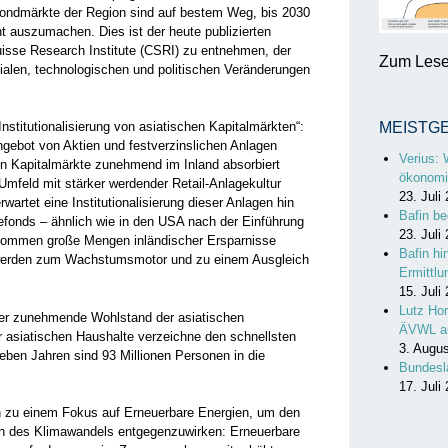
Bondmärkte der Region sind auf bestem Weg, bis 2030
nt auszumachen. Dies ist der heute publizierten
Suisse Research Institute (CSRI) zu entnehmen, der
Zum Lesen
ozialen, technologischen und politischen Veränderungen
nstitutionalisierung von asiatischen Kapitalmärkten“:
MEISTG
ebot von Aktien und festverzinslichen Anlagen
Verius: 
en Kapitalmärkte zunehmend im Inland absorbiert
ökonomi
Umfeld mit stärker werdender Retail-Anlagekultur
23. Juli
artet eine Institutionalisierung dieser Anlagen hin
Bafin be
efonds – ähnlich wie in den USA nach der Einführung
23. Juli
g kommen große Mengen inländischer Ersparnisse
Bafin hi
erden zum Wachstumsmotor und zu einem Ausgleich
Ermittl
15. Juli
Lutz Hor
 der zunehmende Wohlstand der asiatischen
ÄVWL a
r asiatischen Haushalte verzeichne den schnellsten
3. Augu
eben Jahren sind 93 Millionen Personen in die
Bundesl
17. Juli
en zu einem Fokus auf Erneuerbare Energien, um den
en des Klimawandels entgegenzuwirken: Erneuerbare