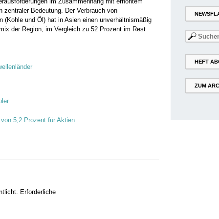
 Herausforderungen im Zusammenhang mit erhöhtem
 zentraler Bedeutung. Der Verbrauch von
NEWSFL
n (Kohle und Öl) hat in Asien einen unverhältnismäßig
mix der Region, im Vergleich zu 52 Prozent im Rest
Suchen
nach:
HEFT AB
ellenländer
ZUM ARC
ler
 von 5,2 Prozent für Aktien
tlicht.
Erforderliche