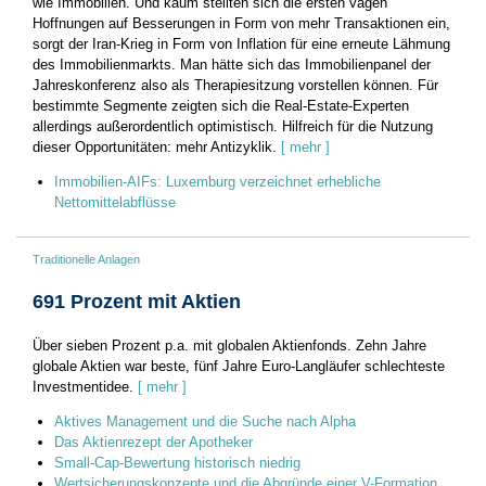
wie Immobilien. Und kaum stellten sich die ersten vagen
Hoffnungen auf Besserungen in Form von mehr Transaktionen ein,
sorgt der Iran-Krieg in Form von Inflation für eine erneute Lähmung
des Immobilienmarkts. Man hätte sich das Immobilienpanel der
Jahreskonferenz also als Therapiesitzung vorstellen können. Für
bestimmte Segmente zeigten sich die Real-Estate-Experten
allerdings außerordentlich optimistisch. Hilfreich für die Nutzung
dieser Opportunitäten: mehr Antizyklik.
[ mehr ]
Immobilien-AIFs: Luxemburg verzeichnet erhebliche
Nettomittelabflüsse
Traditionelle Anlagen
691 Prozent mit Aktien
Über sieben Prozent p.a. mit globalen Aktienfonds. Zehn Jahre
globale Aktien war beste, fünf Jahre Euro-Langläufer schlechteste
Investmentidee.
[ mehr ]
Aktives Management und die Suche nach Alpha
Das Aktienrezept der Apotheker
Small-Cap-Bewertung historisch niedrig
Wertsicherungskonzepte und die Abgründe einer V-Formation