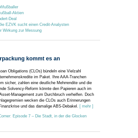
fifußballer
Fußball-Aktien
dert-Deal
: Die EZVK sucht einen Credit-Analysten
ur Wirkung zur Messung
erpackung kommt es an
Loan Obligations (CLOs) bündeln eine Vielzahl
nternehmenskredite im Paket. Ihre AAA-Tranchen
em sicher, zahlen eine deutliche Mehrrendite und die
ende Solvency-Reform könnte den Papieren auch im
-Asset-Management zum Durchbruch verhelfen. Doch
nlagegremien wecken die CLOs auch Erinnerungen
 Finanzkrise und das damalige ABS-Debakel.
[ mehr ]
rner: Episode 7 – Die Stadt, in der die Glocken