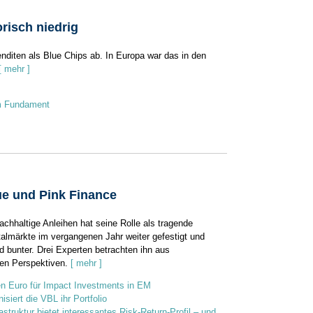
risch niedrig
nditen als Blue Chips ab. In Europa war das in den
[ mehr ]
m Fundament
ue und Pink Finance
achhaltige Anleihen hat seine Rolle als tragende
talmärkte im vergangenen Jahr weiter gefestigt und
 bunter. Drei Experten betrachten ihn aus
hen Perspektiven.
[ mehr ]
en Euro für Impact Investments in EM
siert die VBL ihr Portfolio
astruktur bietet interessantes Risk-Return-Profil – und