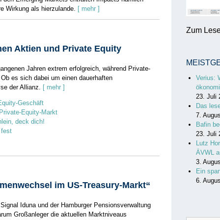
re Wirkung als hierzulande.
[ mehr ]
Zum Lesen
hen Aktien und Private Equity
MEISTG
angenen Jahren extrem erfolgreich, während Private-
. Ob es sich dabei um einen dauerhaften
Verius: 
se der Allianz.
[ mehr ]
ökonomi
23. Juli
Equity-Geschäft
Das les
rivate-Equity-Markt
7. Augu
lein, deck dich!
Bafin be
 fest
23. Juli
Lutz Hor
ÄVWL a
3. Augu
Ein spa
6. Augu
igmenwechsel im US-Treasury-Markt“
r Signal Iduna und der Hamburger Pensionsverwaltung
arum Großanleger die aktuellen Marktniveaus