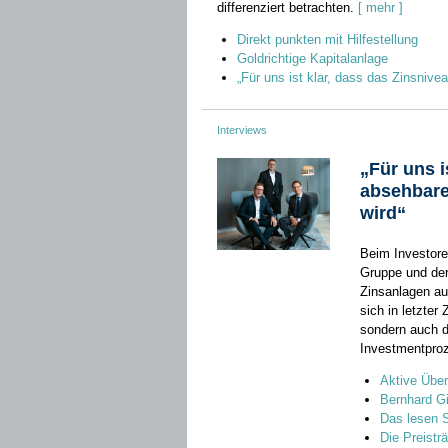
differenziert betrachten.
[ mehr ]
Direkt punkten mit Hilfestellung
Goldrichtige Kapitalanlage
„Für uns ist klar, dass das Zinsnive
Interviews
„Für uns i
absehbare 
wird“
Beim Investore
Gruppe und de
Zinsanlagen au
sich in letzter 
sondern auch d
Investmentpro
Aktive Übe
Bernhard G
Das lesen 
Die Preisträ