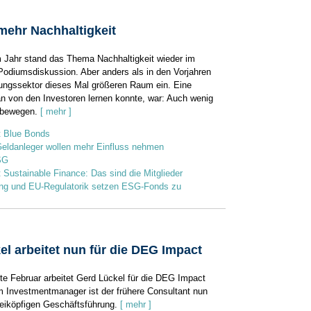
mehr Nachhaltigkeit
 Jahr stand das Thema Nachhaltigkeit wieder im
Podiumsdiskussion. Aber anders als in den Vorjahren
ngssektor dieses Mal größeren Raum ein. Eine
an von den Investoren lernen konnte, war: Auch wenig
 bewegen.
[ mehr ]
t Blue Bonds
Geldanleger wollen mehr Einfluss nehmen
SG
t Sustainable Finance: Das sind die Mitglieder
ng und EU-Regulatorik setzen ESG-Fonds zu
l arbeitet nun für die DEG Impact
tte Februar arbeitet Gerd Lückel für die DEG Impact
Investmentmanager ist der frühere Consultant nun
weiköpfigen Geschäftsführung.
[ mehr ]