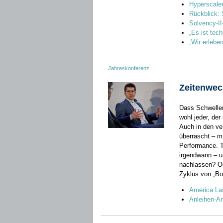
Hyperscale
Rückblick: 
Solvency-II
„Es ist tec
„Wir erleb
Jahreskonferenz
Zeitenwec
Dass Schwellen
wohl jeder, der
Auch in den v
überrascht – m
Performance. T
irgendwann – un
nachlassen? Od
Zyklus von „Bo
America Las
Anleihen-An