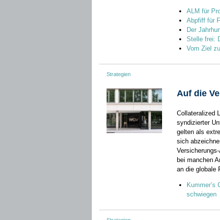
ALM für Pro
Abpfiff für 
Der Jahrhun
Stelle frei
Vom Ziel z
Strategien
Auf die V
Collateralized 
syndizierter U
gelten als extr
sich abzeichn
Versicherungs
bei manchen A
an die globale
Kummer’s Co
schwiegen