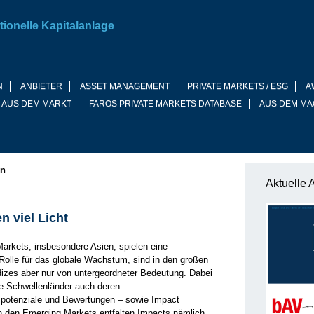
tionelle Kapitalanlage
N
ANBIETER
ASSET MANAGEMENT
PRIVATE MARKETS / ESG
A
 AUS DEM MARKT
FAROS PRIVATE MARKETS DATABASE
AUS DEM MA
en
Aktuelle 
n viel Licht
arkets, insbesondere Asien, spielen eine
Rolle für das globale Wachstum, sind in den großen
dizes aber nur von untergeordneter Bedeutung. Dabei
ie Schwellenländer auch deren
nspotenziale und Bewertungen – sowie Impact
n den Emerging Markets entfalten Impacts nämlich