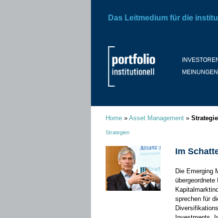
Das Leitmedium für die institu
INVESTORE
MEINUNGEN
Home
»
Asset Management
»
Strategi
Strategien
Im Schatte
Die Emerging M
übergeordnete 
Kapitalmarktin
sprechen für d
Diversifikatio
Investments. I