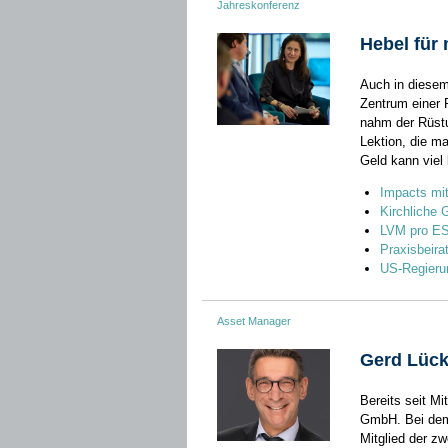
Jahreskonferenz
Hebel für 
Auch in diesem
Zentrum einer 
nahm der Rüstu
Lektion, die m
Geld kann viel
Impacts mi
Kirchliche 
LVM pro E
Praxisbeira
US-Regieru
Asset Manager
Gerd Lücke
Bereits seit Mi
GmbH. Bei dem 
Mitglied der z