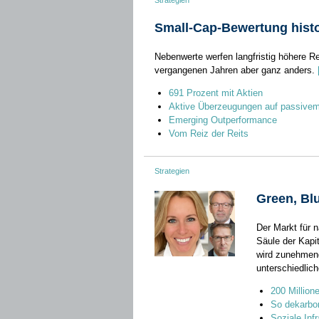
Strategien
Small-Cap-Bewertung histo
Nebenwerte werfen langfristig höhere Re
vergangenen Jahren aber ganz anders.
691 Prozent mit Aktien
Aktive Überzeugungen auf passive
Emerging Outperformance
Vom Reiz der Reits
Strategien
Green, Bl
Der Markt für n
Säule der Kapi
wird zunehmend
unterschiedlic
200 Million
So dekarboni
Soziale Infr