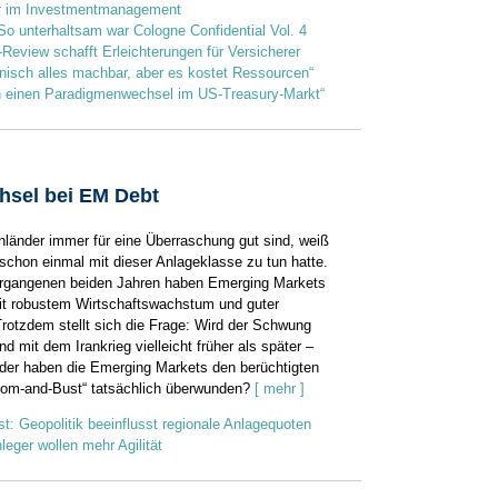
r im Investmentmanagement
So unterhaltsam war Cologne Confidential Vol. 4
-Review schafft Erleichterungen für Versicherer
hnisch alles machbar, aber es kostet Ressourcen“
en einen Paradigmenwechsel im US-Treasury-Markt“
hsel bei EM Debt
länder immer für eine Überraschung gut sind, weiß
 schon einmal mit dieser Anlageklasse zu tun hatte.
ergangenen beiden Jahren haben Emerging Markets
it robustem Wirtschaftswachstum und guter
rotzdem stellt sich die Frage: Wird der Schwung
d mit dem Irankrieg vielleicht früher als später –
er haben die Emerging Markets den berüchtigten
om-and-Bust“ tatsächlich überwunden?
[ mehr ]
t: Geopolitik beeinflusst regionale Anlagequoten
leger wollen mehr Agilität