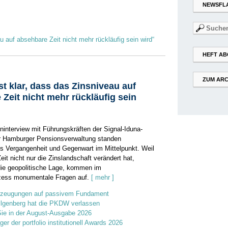
NEWSFL
Suchen
nach:
au auf absehbare Zeit nicht mehr rückläufig sein wird“
HEFT AB
ZUM ARC
st klar, dass das Zinsniveau auf
Zeit nicht mehr rückläufig sein
ninterview mit Führungskräften der Signal-Iduna-
r Hamburger Pensionsverwaltung standen
s Vergangenheit und Gegenwart im Mittelpunkt. Weil
Zeit nicht nur die Zinslandschaft verändert hat,
ie geopolitische Lage, kommen im
zess monumentale Fragen auf.
[ mehr ]
rzeugungen auf passivem Fundament
ilgenberg hat die PKDW verlassen
Sie in der August-Ausgabe 2026
ger der portfolio institutionell Awards 2026