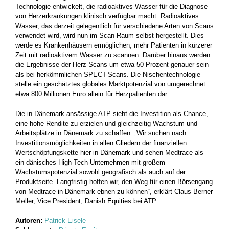
Technologie entwickelt, die radioaktives Wasser für die Diagnose
von Herzerkrankungen klinisch verfügbar macht. Radioaktives
Wasser, das derzeit gelegentlich für verschiedene Arten von Scans
verwendet wird, wird nun im Scan-Raum selbst hergestellt. Dies
werde es Krankenhäusern ermöglichen, mehr Patienten in kürzerer
Zeit mit radioaktivem Wasser zu scannen. Darüber hinaus werden
die Ergebnisse der Herz-Scans um etwa 50 Prozent genauer sein
als bei herkömmlichen SPECT-Scans. Die Nischentechnologie
stelle ein geschätztes globales Marktpotenzial von umgerechnet
etwa 800 Millionen Euro allein für Herzpatienten dar.
Die in Dänemark ansässige ATP sieht die Investition als Chance,
eine hohe Rendite zu erzielen und gleichzeitig Wachstum und
Arbeitsplätze in Dänemark zu schaffen. „Wir suchen nach
Investitionsmöglichkeiten in allen Gliedern der finanziellen
Wertschöpfungskette hier in Dänemark und sehen Medtrace als
ein dänisches High-Tech-Unternehmen mit großem
Wachstumspotenzial sowohl geografisch als auch auf der
Produktseite. Langfristig hoffen wir, den Weg für einen Börsengang
von Medtrace in Dänemark ebnen zu können“, erklärt Claus Berner
Møller, Vice President, Danish Equities bei ATP.
Autoren:
Patrick Eisele