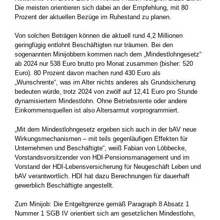
Die meisten orientieren sich dabei an der Empfehlung, mit 80
Prozent der ­aktuellen Bezüge im Ruhestand zu planen.
Von solchen Beträgen können die aktuell rund 4,2 Millionen
geringfügig entlohnt Beschäftigten nur träumen. Bei den
sogenannten Minijobbern kommen nach dem „Mindestlohngesetz“
ab 2024 nur 538 Euro brutto pro Monat zusammen (bisher: 520
Euro). 80 ­Prozent davon machen rund 430 Euro als
„Wunschrente“, was im Alter nichts anderes als Grundsicherung
bedeuten würde, trotz 2024 von zwölf auf 12,41 Euro pro Stunde
dynamisiertem Mindestlohn. ­Ohne Betriebsrente oder andere
Einkommensquellen ist also Alters­armut vorprogrammiert.
„Mit dem Mindestlohngesetz ­ergeben sich auch in der bAV neue
Wirkungsmechanismen – mit teils gegenläufigen Effekten für
Unternehmen und Beschäftigte“, weiß Fabian von Löbbecke,
Vorstandsvorsitzender von HDI-Pen­sionsmanagement und im
Vorstand der HDI-Lebensversicherung für Neugeschäft Leben und
bAV verantwortlich. HDI hat dazu ­Berechnungen für dauerhaft
gewerblich Beschäftigte angestellt.
Zum Minijob: Die Entgeltgrenze gemäß Paragraph 8 Absatz 1
Nummer 1 SGB IV orientiert sich am gesetzlichen Mindestlohn,