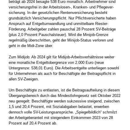
beträgt ab 2024 besagte 538 Euro monatlich. Arbeitnehmer sind
versicherungsfrei in der Arbeitslosen-, Kranken- und Pflegever­
sicherung. In der gesetzlichen Rentenversicherung besteht
grundsätzlich Versicherungspflicht. Nur Pflichtversicherte haben
Anspruch auf Entgeltumwandlung und unmittelbare Riester-
Förderung. Arbeitgeber zahlen pauschal 28 Prozent SV-Beiträge
(plus 2,0 Prozent Pauschalsteuer). Wird die Minijob-Grenze
regelmäßig überschritten, geht der Minijob-Status verloren und
geht in die Midi-Zone über.
Zum Midijob: Ab 2024 gilt für Midijob-Arbeitsverhältnisse weiter
eine monatliche Entgeltobergrenze von 2.000 Euro (neue
Untergrenze: 538,01 Euro). Die Arbeitsentgelte unterliegen sowohl
für Unternehmen als auch für Beschäftigte der Beitragspflicht in
allen SV-Zweigen.
Um Beschäftigte zu entlasten, ist die Beitragsaufteilung in diesem
Übergangsbereich durch das Mindestlohngesetz seit Oktober 2022
neu geregelt: Beschäftigte werden sukzessive steigend, zwischen
1,5 und 20,4 Prozent, mit Sozialabgaben belastet, erwerben
dennoch volle SV-Leistungsansprüche. „Spiegelbildlich“ schmilzt
der Arbeitgeberanteil mit steigendem Einkommen 2023 von 28
Prozent auf 20,4 Prozent ab.