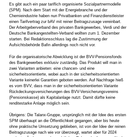
Es gibt auch ein paar tariflich organisierte Sozialpartnermodelle
(SPM). Nach dem Start mit der Energiebranche und der
Chemieindustrie haben nun Privatbanken und Finanzdienstleister
einen Tarifvertrag zur bAV mit reiner Beitragszusage vereinbart.
Der Arbeitgeberverband des privaten Bankgewerbes, Verdi und der
Deutsche Bankangestellten-Verband wollten zum 1. Dezember
starten. Bei Redaktionsschluss lag die Zustimmung der
Aufsichtsbehörde Bafin allerdings noch nicht vor.
Für die organisatorische Abwicklung ist der BVV-Pensionsfonds
des Bankgewerbes exklusiv zuständig. Das Produkt will man in
zwei Varianten anbieten: eine chancen- und eine
sicherheitsorientierte, wobei auch in der sicherheitsorientierten
Variante keinerlei Garantien ­geboten werden. Auf Nachfrage hieß
es vom BVV, dass man in der sicherheitsorientierten Variante
Rückdeckungsversicherungen des BVV-Versicherungsvereins
(Pensionskasse) als Kapitalanlage nutzt. Damit dürfte keine
renditestarke Anlage möglich sein.
Übrigens: Die Talanx-Gruppe, ursprünglich mit der Idee des ersten
SPM überhaupt an die Öffentlichkeit gegangen, aber bis heute
ohne praktische Umsetzung geblieben, ist von der Idee der reinen
Beitragszusage nach wie vor überzeugt, wartet aber für 2024