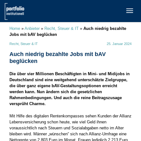
TOGG
NAVI
Home
»
Anbieter
»
Recht, Steuer & IT
»
Auch niedrig bezahlte
Jobs mit bAV beglücken
Recht, Steuer & IT
25. Januar 2024
Auch niedrig bezahlte Jobs mit bAV
beglücken
Die über vier Millionen Beschäftigten in Mini- und Midijobs in
Deutschland sind eine weitgehend unterschätzte Zielgruppe,
die über ganz eigene bAV-Gestaltungsoptionen erreicht
werden kann. Nun ändern sich die gesetzlichen
Rahmenbedingungen. Und auch die reine Beitragszusage
versprüht Charme.
Mit Hilfe des digitalen Rentenkompasses sehen Kunden der Allianz
Lebensversicherung schon heute, wie viel Geld ihnen
voraussichtlich nach Steuern und Sozialabgaben netto im Alter
bleiben wird. Männer „wünschen“ sich nach Allianz-Umfrage eine
Nettorente von 2.803 Euro im Monat, Frauen lediglich 2.213 Euro.