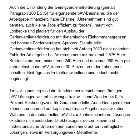
Auch die Einbindung der Geringverdienerförderung (gemäß
Paragraph 100 EStG) für ergänzende bAV-Bausteine, die der
Arbeitgeber finanziert, habe Charme. „Unternehmen sind gut
beraten, auch kleine Jobs effizient zu fördern“, meint von
Löbbecke und plädiert für den Ausbau der
Geringverdienerförderung mit dynamischen Einkommensgrenzen
und höheren Förderbeträgen. Apropos: Die aktuelle
Geringverdienerförderung hat sich seit Anfang 2020 nicht geändert:
Zahlt der Arbeitgeber bei Arbeitnehmern mit maximal 2.575 Euro
Bruttoeinkommen mindestens 240 Euro und maximal 960 Euro pro
Jahr selbst in die bAV, kann er 30 Prozent von der Lohnsteuer
behalten. Beiträge aus Entgeltumwandlung sind jedoch nicht
begünstigt.
Trotz Zinsanstieg sind die Renditen bei versicherungsförmigen
bAV-Lösungen weiterhin wenig attraktiv – kein Wunder bei 0,25
Prozent Rechnungszins für Garantiemodelle. Auch Geringver­diener
können zunehmend auf kapitalmarktnahe Angebote ausweichen.
Während in der industriellen bAV dazu zahlreiche interne Lösungen
existieren, insbesondere Direktzusagen, setzen kleine und
mittelständische Unternehmen zunehmend auf tarifvertragliche
Lösungen, etwa im Versorgungswerk Metallrente.