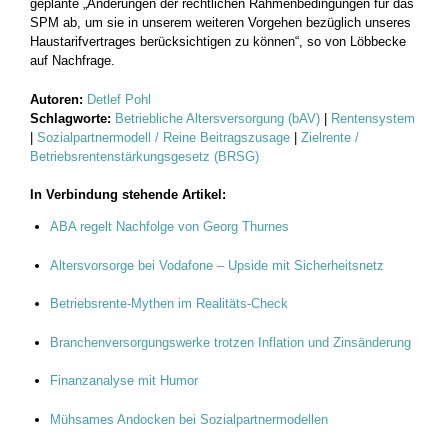
geplante „Änderungen der rechtlichen Rahmenbedingungen für das
SPM ab, um sie in unserem weiteren Vorgehen bezüglich unseres
Haustarifvertrages berücksichtigen zu können“, so von Löbbecke
auf Nachfrage.
Autoren:
Detlef Pohl
Schlagworte:
Betriebliche Altersversorgung (bAV)
|
Rentensystem
|
Sozialpartnermodell / Reine Beitragszusage
|
Zielrente /
Betriebsrentenstärkungsgesetz (BRSG)
In Verbindung stehende Artikel:
ABA regelt Nachfolge von Georg Thurnes
Altersvorsorge bei Vodafone – Upside mit Sicherheitsnetz
Betriebsrente-Mythen im Realitäts-Check
Branchenversorgungswerke trotzen Inflation und Zinsänderung
Finanzanalyse mit Humor
Mühsames Andocken bei Sozialpartnermodellen