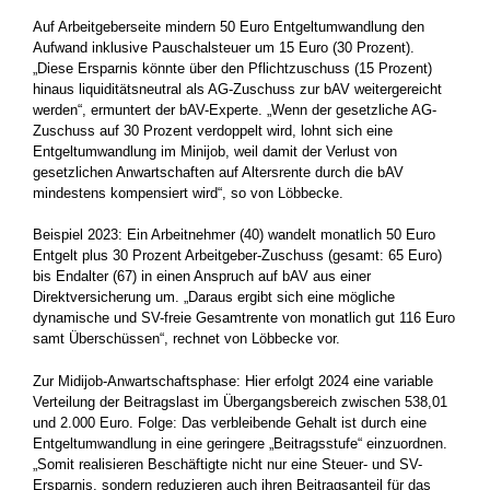
Auf Arbeitgeberseite mindern 50 Euro Entgeltumwandlung den
Aufwand inklusive Pauschalsteuer um 15 Euro (30 Prozent).
„Diese Ersparnis könnte über den Pflichtzuschuss (15 Prozent)
hinaus liquiditätsneutral als AG-Zuschuss zur bAV weitergereicht
werden“, ermuntert der bAV-Experte. „Wenn der gesetzliche AG-
Zuschuss auf 30 Prozent verdoppelt wird, lohnt sich eine
Entgeltumwandlung im Minijob, weil damit der Verlust von
gesetzlichen Anwartschaften auf Altersrente durch die bAV
mindestens kompensiert wird“, so von Löbbecke.
Beispiel 2023: Ein Arbeitnehmer (40) wandelt monatlich 50 Euro
Entgelt plus 30 Prozent Arbeitgeber-Zuschuss (gesamt: 65 Euro)
bis Endalter (67) in einen Anspruch auf bAV aus einer
Direktversicherung um. „Daraus ergibt sich eine mögliche
dynamische und SV-freie Gesamtrente von monatlich gut 116 Euro
samt Überschüssen“, rechnet von Löbbecke vor.
Zur Midijob-Anwartschaftsphase: Hier erfolgt 2024 eine variable
Verteilung der Beitragslast im Übergangsbereich zwischen 538,01
und 2.000 Euro. Folge: Das verbleibende Gehalt ist durch eine
Entgeltumwandlung in eine geringere „Beitragsstufe“ einzuordnen.
„Somit realisieren Beschäftigte nicht nur eine Steuer- und SV-
Ersparnis, sondern reduzieren auch ihren Beitragsanteil für das