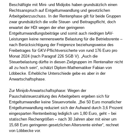
Beschäftigte mit Mini- und Midijobs haben grundsätzlich einen
Rechtsanspruch auf Entgeltumwandlung und gesetzlichen
Arbeitgeberzuschuss. In der Rentenphase gilt für beide Gruppen
zwar grundsätzlich die volle Steuer- und Beitragspflicht, doch
erwartet der HDI wegen der eher geringeren
Entgeltumwandlungsbeiträge und somit auch niedrigen bAV-
Leistungen keine nennenswerte Belastung für die Betriebsrente –
nach Berücksichtigung der Freigrenze beziehungsweise des
Freibetrages für GKV-Pflicht­versicherte von rund 176 Euro pro
Monat 2024 (nach Paragraf 226 SGB V). „Auch die
Steuerbelastung dürfte in diesen Zielgruppen im Rentenalter nicht
all zu hoch sein“, schätzt Diplom-Mathematiker Fabian von
Löbbecke. Erhebliche Unterschiede gebe es aber in der
Anwartschaftsphase.
Zur Minijob-Anwartschaftsphase: Wegen der
Pauschalsteuerzahlung des Arbeitgebers ergeben sich für
Entgeltumwandler keine Steuervorteile. „Bei 50 Euro monatlicher
Entgeltumwandlung reduziert sich der Aufwand durch 3,6 Prozent
eingesparten ­Rentenbeitrag lediglich um 1,80 Euro, geht – bei
statischen Rechengrößen – nach 30 Jahren aber mit einer um
15,68 Euro geringeren gesetzlichen Altersrente einher“, rechnet
von Löbbecke vor.