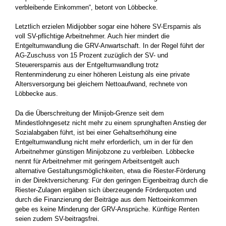
verbleibende Einkommen“, betont von Löbbecke.
Letztlich erzielen Midijobber sogar eine höhere SV-Ersparnis als
voll SV-pflichtige Arbeitnehmer. Auch hier mindert die
Entgeltumwandlung die GRV-Anwartschaft. In der Regel führt der
AG-Zuschuss von 15 Prozent zuzüglich der SV- und
Steuerersparnis aus der Entgeltumwandlung trotz
Rentenminderung zu einer höheren Leistung als eine private
Altersversorgung bei gleichem Nettoaufwand, rechnete von
Löbbecke aus.
Da die Überschreitung der Minijob-Grenze seit dem
Mindestlohngesetz nicht mehr zu einem sprunghaften Anstieg der
Sozialabgaben führt, ist bei einer Gehaltserhöhung eine
Entgeltumwandlung nicht mehr erforderlich, um in der für den
Arbeitnehmer günstigen Minijobzone zu verbleiben. Löbbecke
nennt für Arbeitnehmer mit geringem Arbeitsentgelt auch
alternative Gestaltungsmöglichkeiten, etwa die Riester-Förderung
in der Direktversicherung: Für den geringen Eigenbeitrag durch die
Riester-Zulagen ergäben sich überzeugende Förderquoten und
durch die Finanzierung der Beiträge aus dem Nettoeinkommen
gebe es keine Minderung der GRV-Ansprüche. Künftige Renten
seien zudem SV-beitragsfrei.