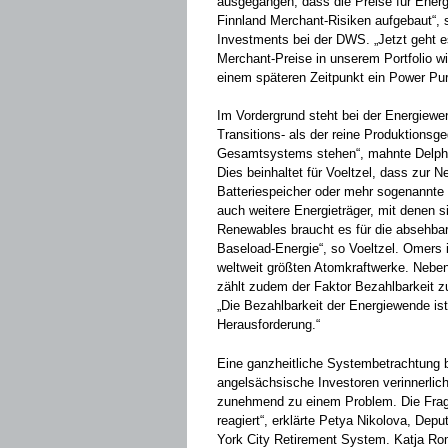
ausgegangen, dass die Preise für Energ
Finnland Merchant-Risiken aufgebaut“, s
Investments bei der DWS. „Jetzt geht e
Merchant-Preise in unserem Portfolio w
einem späteren Zeitpunkt ein Power Pur
Im Vordergrund steht bei der Energiewe
Transitions- als der reine Produktions
Gesamtsystems stehen“, mahnte Delph
Dies beinhaltet für Voeltzel, dass zur N
Batteriespeicher oder mehr sogenannte 
auch weitere Energieträger, mit denen s
Renewables braucht es für die absehba
Baseload-Energie“, so Voeltzel. Omers 
weltweit größten Atomkraftwerke. Neben 
zählt zudem der Faktor Bezahlbarkeit z
„Die Bezahlbarkeit der Energiewende ist
Herausforderung.“
Eine ganzheitliche Systembetrachtung 
angelsächsische Investoren verinnerlicht
zunehmend zu einem Problem. Die Frage 
reagiert“, erklärte Petya Nikolova, Dep
York City Retirement System. Katja Rom