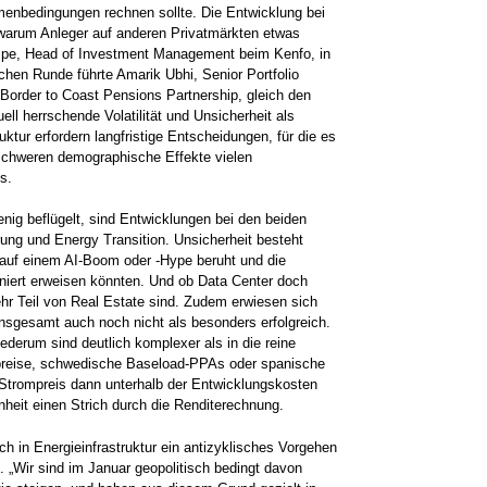
hmenbedingungen rechnen sollte. Die Entwicklung bei
, warum Anleger auf anderen Privatmärkten etwas
empe, Head of Investment Management beim Kenfo, in
ichen Runde führte Amarik Ubhi, Senior Portfolio
 Border to Coast Pensions Partnership, gleich den
ll herrschende Volatilität und Unsicherheit als
ktur erfordern langfristige Entscheidungen, für die es
rschweren demographische Effekte vielen
s.
ig beflügelt, sind Entwicklungen bei den beiden
erung und Energy Transition. Unsicherheit besteht
 auf einem AI-Boom oder -Hype beruht und die
niert erweisen könnten. Und ob Data Center doch
ehr Teil von Real Estate sind. Zudem erwiesen sich
nsgesamt auch noch nicht als besonders erfolgreich.
iederum sind deutlich komplexer als in die reine
reise, schwedische Baseload-PPAs oder spanische
e Strompreis dann unterhalb der Entwicklungskosten
nheit einen Strich durch die Renditerechnung.
ch in Energieinfrastruktur ein antizyklisches Vorgehen
. „Wir sind im Januar geopolitisch bedingt davon