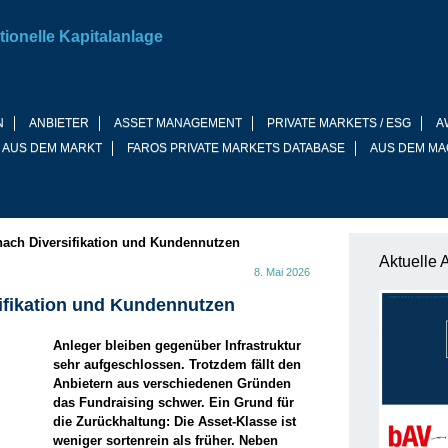
tionelle Kapitalanlage
N
ANBIETER
ASSET MANAGEMENT
PRIVATE MARKETS / ESG
A
 AUS DEM MARKT
FAROS PRIVATE MARKETS DATABASE
AUS DEM MA
nach Diversifikation und Kundennutzen
Aktuelle 
8. Mai 2026
ifikation und Kundennutzen
Anleger bleiben gegenüber Infrastruktur
sehr aufgeschlossen. Trotzdem fällt den
Anbietern aus verschiedenen Gründen
das Fundraising schwer. Ein Grund für
die Zurückhaltung: Die Asset-Klasse ist
weniger sortenrein als früher. Neben