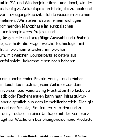
ital in PV- und Windprojekte floss, und dabei, wie der
ck häufig zu Ankaufspreisen führte, die zu hoch und
u von Erzeugungskapazität führte wiederum zu einem
ßnahmen. „Wir stehen also an einem wichtigen
r kommenden Marktphase im europäischen
es und komplexeres Projekt- und
„Die gezielte und sorgfältige Auswahl und (Risiko-)
lio, das heißt die Frage, welche Technologie, mit
il, an welchem Standort, mit welcher
aum, mit welchen Counterparts et cetera aus
Portfoliosicht, bekommt einen noch höheren
 ein zunehmender Private-Equity-Touch einher.
r ein touch too much ist, wenn Anbieter aus dem
niversum aus Fundraising-Frustration ihre Liebe zu
istik oder Rechenzentren kann man Infrastruktur-
aber eigentlich aus dem Immobilienbereich. Dies gilt
innert der Ansatz, Plattformen zu bilden und zu
 Equity Toolset. In einer Umfrage auf der Konferenz
e Jagd auf Wachstum beziehungsweise neue Produkte
urfonds, die vielleicht nicht in neue Asset-Welten