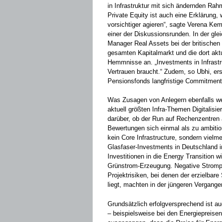
in Infrastruktur mit sich ändernden Ra
Private Equity ist auch eine Erklärung
vorsichtiger agieren“, sagte Verena K
einer der Diskussionsrunden. In der gle
Manager Real Assets bei der britischen
gesamten Kapitalmarkt und die dort aktue
Hemmnisse an. „Investments in Infrastru
Vertrauen braucht.“ Zudem, so Ubhi, e
Pensionsfonds langfristige Commitment
Was Zusagen von Anlegern ebenfalls wen
aktuell größten Infra-Themen Digitalisi
darüber, ob der Run auf Rechenzentren
Bewertungen sich einmal als zu ambitio
kein Core Infrastructure, sondern vielm
Glasfaser-Investments in Deutschland i
Investitionen in die Energy Transition w
Grünstrom-Erzeugung. Negative Stromp
Projektrisiken, bei denen der erzielbar
liegt, machten in der jüngeren Vergange
Grundsätzlich erfolgversprechend ist au
– beispielsweise bei den Energiepreisen