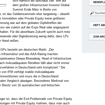
sich nämlich als durchaus zäh. Wie auf
NEWSFL
dem großen Infrastructure Investor Global
Summit Ende März in Berlin von
Suchen
r, ist das Geldeinsammeln eher langwierig – obwohl
nach:
ls Immobilien oder Private Equity keine größeren
mmung war auf dem globalen Gipfeltreffen der
HEFT AB
ssiv wie zuletzt auf der Expo Real oder angespannt
halten. Für die absehbare Zukunft spricht auch trotz
iewende oder Digitalisierung wenig dafür, dass LPs
ZUM ARC
r Hand reißen.
 GPs besteht am deutschen Markt. „Der
en Infrastruktur und das AAA-Rating machen
ispielsweise Deepa Bharadwaj, Head of Infrastructure
ch risikoadäquaten Renditen fällt aber nicht immer
verfahren in Deutschland sehr kompliziert.“ Die
e von IFM verfolgt stabile risikoadäquate
turinvestitionen und muss die in Deutschland
ionalen Vergleich abwägen. Besonderes Merkmal von
m Besitz von 16 australischen und britischen
eger ist, dass die Exit-Problematik von Private Equity
rfahrungen mit Private Equity mahnen, dass man auch