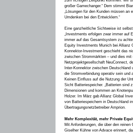
zum richtigen Zeitpunkt kommen. Wir si
großer Gamechanger.“ Dem stimmt Bian
„Lösungen für den Kunden müssen an ers
Umdenken bei den Entwicklern.“
Eine ganzheitliche Sichtweise ist selb
„Investments erfolgen zwar immer auf E
immer auf das Gesamtsystem zu achten“,
Equity Investments Munich bei Allianz Gl
Konnektor-Investment geschieht das nic
zwischen Strommärkten – und dies mit 
Netzprojektgesellschaft NeuConnect, der
Inter-Konnektor zwischen Deutschland u
die Stromverbindung operativ sein und a
Keinen Einfluss auf die Nutzung der 
Sicht Batteriespeicher. „Batterien sin
Dimensionen und kommen an Knotenpunkt
Holzer. Im März gab Allianz Global Inv
von Batteriespeichern in Deutschland in
Übertragungsnetzbetreiber Amprion.
Mehr Komplexität, mehr Private Equit
Mit Anforderungen, die über den reinen
Giselher Kühne von Advace erinnert, da