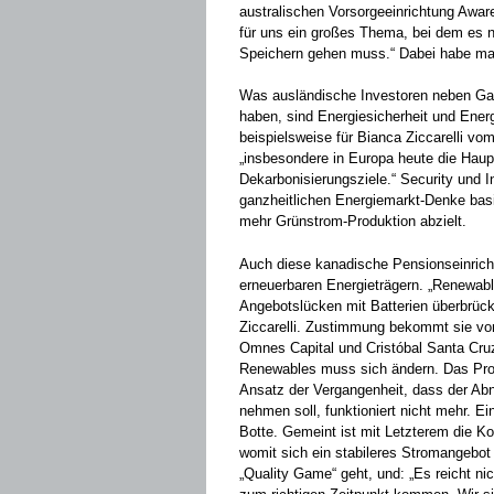
australischen Vorsorgeeinrichtung Aware
für uns ein großes Thema, bei dem es 
Speichern gehen muss.“ Dabei habe ma
Was ausländische Investoren neben Gan
haben, sind Energiesicherheit und Ener
beispielsweise für Bianca Ziccarelli vo
„insbesondere in Europa heute die Haupt
Dekarbonisierungsziele.“ Security und 
ganzheitlichen Energiemarkt-Denke basie
mehr Grünstrom-Produktion abzielt.
Auch diese kanadische Pensionseinricht
erneuerbaren Energieträgern. „Renewab
Angebotslücken mit Batterien überbrüc
Ziccarelli. Zustimmung bekommt sie von
Omnes Capital und Cristóbal Santa Cru
Renewables muss sich ändern. Das Pro
Ansatz der Vergangenheit, dass der A
nehmen soll, funktioniert nicht mehr. Ei
Botte. Gemeint ist mit Letzterem die 
womit sich ein stabileres Stromangebot
„Quality Game“ geht, und: „Es reicht n