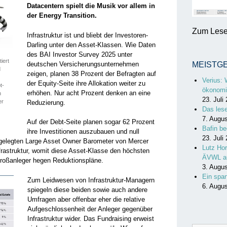
Datacentern spielt die Musik vor allem in
der Energy Transition.
Zum Lesen
Infrastruktur ist und bliebt der Investoren-
Darling unter den Asset-Klassen. Wie Daten
des BAI Investor Survey 2025 unter
iert
deutschen Versicherungsunternehmen
MEISTG
d
zeigen, planen 38 Prozent der Befragten auf
Verius: 
der Equity-Seite ihre Allokation weiter zu
t-
ökonomi
erhöhen. Nur acht Prozent denken an eine
n
23. Juli
er
Reduzierung.
Das les
7. Augu
Auf der Debt-Seite planen sogar 62 Prozent
Bafin be
ihre Investitionen auszubauen und null
23. Juli
angelegten Large Asset Owner Barometer von Mercer
Lutz Hor
frastruktur, womit diese Asset-Klasse den höchsten
ÄVWL a
 Großanleger hegen Reduktionspläne.
3. Augu
Ein spa
Zum Leidwesen von Infrastruktur-Managern
6. Augu
spiegeln diese beiden sowie auch andere
Umfragen aber offenbar eher die relative
Aufgeschlossenheit der Anleger gegenüber
Infrastruktur wider. Das Fundraising erweist