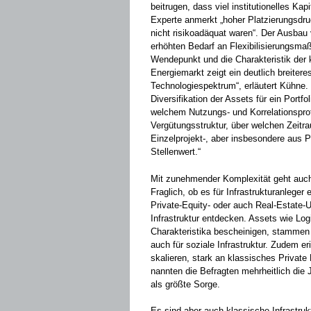
beitrugen, dass viel institutionelles Kap
Experte anmerkt „hoher Platzierungsdru
nicht risikoadäquat waren“. Der Ausba
erhöhten Bedarf an Flexibilisierungsma
Wendepunkt und die Charakteristik de
Energiemarkt zeigt ein deutlich breiter
Technologiespektrum“, erläutert Kühne. 
Diversifikation der Assets für ein Portfo
welchem Nutzungs- und Korrelationsprof
Vergütungsstruktur, über welchen Zeitr
Einzelprojekt-, aber insbesondere aus 
Stellenwert.“
Mit zunehmender Komplexität geht auch
Fraglich, ob es für Infrastrukturanlege
Private-Equity- oder auch Real-Estate-U
Infrastruktur entdecken. Assets wie Log
Charakteristika bescheinigen, stammen 
auch für soziale Infrastruktur. Zudem er
skalieren, stark an klassisches Private
nannten die Befragten mehrheitlich di
als größte Sorge.
Es sind aber auch klassische Infrastrukt