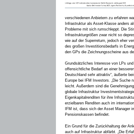
verschiedenen Anbietern zu erfahren wa
Infrastruktur als Asset-Klasse anders a
Probleme mit sich rumschleppt. Die Sti
Infrastrukturgrößen zwar nicht so depre
wie auf der Superreturn, jedoch eher ver
des großen Investitionsbedarfs in Energ
den GPs die Zeichnungsscheine aus de
Grundsätzliches Interesse von LPs und
offensichtliche Bedarf an einer besser
Deutschland sehr attraktiv“, äußerte be
Europe bei IFM Investors. „Die Suche na
leicht. Außerdem sind die Genehmigungs
globale Infrastruktur Investmentstrategi
Eigenkapitalrenditen für ihre Infrastruk
erzielbaren Renditen auch im internat
IFM ist, dass sich der Asset Manager i
Pensionskassen befindet.
Ein Grund für die Zurückhaltung der Anl
auch auf Infrastruktur abfärbt. „Die E