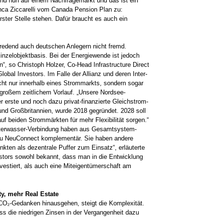
nd nun auf einem Nachfragemarkt und das ist ein
ca Ziccarelli vom Canada Pension Plan zu:
ter Stelle stehen. Dafür braucht es auch ein
stredend auch deutschen Anlegern nicht fremd.
inzelobjektbasis. Bei der Energiewende ist jedoch
 so Christoph Holzer, Co-Head Infrastructure Direct
obal Investors. Im Falle der Allianz und deren Inter-
ht nur innerhalb eines Strommarkts, sondern sogar
großem zeitlichem Vorlauf. „Unsere Nordsee-
 erste und noch dazu privat-finanzierte Gleichstrom-
nd Großbritannien, wurde 2018 gegründet. 2028 soll
uf beiden Strommärkten für mehr Flexibilität sorgen.“
Unterwasser-Verbindung haben aus Gesamtsystem-
d zu NeuConnect komplementär. Sie haben andere
en als dezentrale Puffer zum Einsatz“, erläuterte
estors sowohl bekannt, dass man in die Entwicklung
vestiert, als auch eine Miteigentümerschaft am
y, mehr Real Estate
 CO₂-Gedanken hinausgehen, steigt die Komplexität.
ss die niedrigen Zinsen in der Vergangenheit dazu