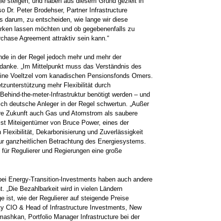
ie steigen, und haben aus diesem Grund gezielt in
o Dr. Peter Brodehser, Partner Infrastructure
s darum, zu entscheiden, wie lange wir diese
irken lassen möchten und ob gegebenenfalls zu
chase Agreement attraktiv sein kann.“
nde in der Regel jedoch mehr und mehr der
gedanke. „Im Mittelpunkt muss das Verständnis des
ine Voeltzel vom kanadischen Pensionsfonds Omers.
etzunterstützung mehr Flexibilität durch
Behind-the-meter-Infrastruktur benötigt werden – und
ich deutsche Anleger in der Regel schwertun. „Außer
re Zukunft auch Gas und Atomstrom als saubere
ist Miteigentümer von Bruce Power, eines der
Flexibilität, Dekarbonisierung und Zuverlässigkeit
ur ganzheitlichen Betrachtung des Energiesystems.
 für Regulierer und Regierungen eine große
bei Energy-Transition-Investments haben auch andere
. „Die Bezahlbarkeit wird in vielen Ländern
ist, wie der Regulierer auf steigende Preise
uty CIO & Head of Infrastructure Investments, New
ashkan, Portfolio Manager Infrastructure bei der