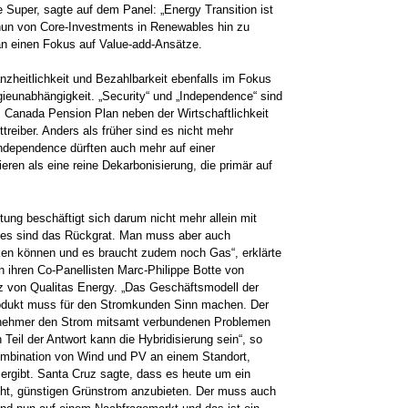
 Super, sagte auf dem Panel: „Energy Transition ist
nun von Core-Investments in Renewables hin zu
n einen Fokus auf Value-add-Ansätze.
zheitlichkeit und Bezahlbarkeit ebenfalls im Fokus
gieunabhängigkeit. „Security“ und „Independence“ sind
m Canada Pension Plan neben der Wirtschaftlichkeit
treiber. Anders als früher sind es nicht mehr
Independence dürften auch mehr auf einer
ren als eine reine Dekarbonisierung, die primär auf
ung beschäftigt sich darum nicht mehr allein mit
les sind das Rückgrat. Man muss aber auch
ken können und es braucht zudem noch Gas“, erklärte
 ihren Co-Panellisten Marc-Philippe Botte von
z von Qualitas Energy. „Das Geschäftsmodell der
dukt muss für den Stromkunden Sinn machen. Der
bnehmer den Strom mitsamt verbundenen Problemen
n Teil der Antwort kann die Hybridisierung sein“, so
Kombination von Wind und PV an einem Standort,
 ergibt. Santa Cruz sagte, dass es heute um ein
icht, günstigen Grünstrom anzubieten. Der muss auch