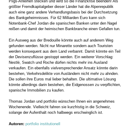
Piigs-Anleihen stecken und wird so die Finanzkrise beenden! Als
größter Fremdkapitalgeber dieser Länder hat die Alpenrepublik
auch eine ganz andere Verhandlungsbasis bei der Durchsetzung
des Bankgeheimnisses. Für 62 Milliarden Euro kann sich
Notenbank-Chef Jordan die spanischen Banken unter den Nagel
reißen und damit der heimischen Bankbranche einen Gefallen tun.
Ein Ausweg aus der Bredouille könnte auch auf anderem Weg
gefunden werden. Nicht nur Minarette sondern auch Touristen
werden konsequent aus dem Land verbannt. Damit könnte ein Teil
der Devisenzuflüsse gestoppt werden. Ein weiterer Vorschlag:
Nestlé, Swatch und Roche dürfen nichts mehr ins Ausland
verkaufen. Ein ebenfalls vielversprechender Ansatz könnte darin
bestehen, Verkehrsdelikte von Ausländern nicht mehr zu ahnden.
Die sollen ihre Euros mal lieber behalten. Die ultimative Lösung
könnte allerdings darin bestehen, die Eidgenossen zu verpflichten,
spanische Immobilien zu kaufen.
Thomas Jordan und portfolio wünschen Ihnen ein angenehmes
Wochenende. Vielleicht fahren sie kurzfristig in die Schweiz,
solange der Aufenthalt noch halbwegs erschwinglich ist.
Autoren:
portfolio institutionell