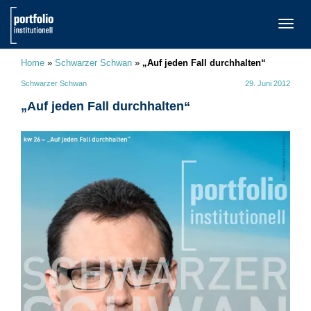
TOGG
NAVI
Home
»
Schwarzer Schwan
»
„Auf jeden Fall durchhalten“
Schwarzer Schwan
29. Juni 2012
„Auf jeden Fall durchhalten“