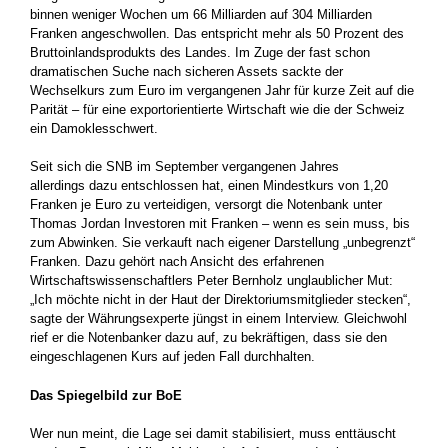
binnen weniger Wochen um 66 Milliarden auf 304 Milliarden
Franken angeschwollen. Das entspricht mehr als 50 Prozent des
Bruttoinlandsprodukts des Landes. Im Zuge der fast schon
dramatischen Suche nach sicheren Assets sackte der
Wechselkurs zum Euro im vergangenen Jahr für kurze Zeit auf die
Parität – für eine exportorientierte Wirtschaft wie die der Schweiz
ein Damoklesschwert.
Seit sich die SNB im September vergangenen Jahres
allerdings dazu entschlossen hat, einen Mindestkurs von 1,20
Franken je Euro zu verteidigen, versorgt die Notenbank unter
Thomas Jordan Investoren mit Franken – wenn es sein muss, bis
zum Abwinken. Sie verkauft nach eigener Darstellung „unbegrenzt“
Franken. Dazu gehört nach Ansicht des erfahrenen
Wirtschaftswissenschaftlers Peter Bernholz unglaublicher Mut:
„Ich möchte nicht in der Haut der Direktoriumsmitglieder stecken“,
sagte der Währungsexperte jüngst in einem Interview. Gleichwohl
rief er die Notenbanker dazu auf, zu bekräftigen, dass sie den
eingeschlagenen Kurs auf jeden Fall durchhalten.
Das Spiegelbild zur BoE
Wer nun meint, die Lage sei damit stabilisiert, muss enttäuscht