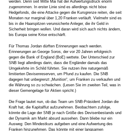
werden. Denn seit Mitte Mai hat der Aufwertungsdruck enorm
zugenommen. In erster Linie sind es allerdings nicht böse
Hedgefonds, die eine Attacke gegen die Kursgrenze reiten, die seit
Monaten nur marginal über 1,20 Franken verläuft. Vielmehr sind es
bis in die Haarspitzen verunsicherte Anleger, die ihr Geld in
Sicherheit bringen wollen. Und daran wird sich auch nichts ändern,
bis Europa seine Krise entschärft.
Für Thomas Jordan dürften Erinnerungen wach werden.
Erinnerungen an George Soros, der vor 20 Jahren erfolgreich
gegen die Bank of England (BoE) wettete. Der Unterschied zur
SNB liegt allerdings darin, dass die Engländer damals das
Umgekehrte im Schild führten. Sie nutzen ihre naturgemäß
limitierten Devisenreserven, um Pfund zu kaufen. Die SNB
dagegen hat unbegrenzt „Munition“, um Franken zu verkaufen und
die Währung so zu schwächen. (Lesen Sie im zweiten Teil, was in
dieser Gemengelage für Aktien spricht.)
Die Frage lautet nun, ob das Team um SNB-Präsident Jordan die
Kraft hat, die Kapitalflut aufzunehmen. Beobachtern zufolge,
könnte die Lage der SNB je nach Größe des Devisenbestands und
der Dynamik am Markt absurd aussehen. Dann bliebe nur ein
Ausweg: Den Mindestkurs aufgeben und eine Aufwertung des
Franken hinzunehmen. Das könnte mit einer langsamen