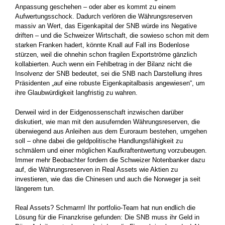
Anpassung geschehen – oder aber es kommt zu einem
Aufwertungsschock. Dadurch verlören die Währungsreserven
massiv an Wert, das Eigenkapital der SNB würde ins Negative
driften – und die Schweizer Wirtschaft, die sowieso schon mit dem
starken Franken hadert, könnte Knall auf Fall ins Bodenlose
stürzen, weil die ohnehin schon fragilen Exportströme gänzlich
kollabierten. Auch wenn ein Fehlbetrag in der Bilanz nicht die
Insolvenz der SNB bedeutet, sei die SNB nach Darstellung ihres
Präsidenten „auf eine robuste Eigenkapitalbasis angewiesen“, um
ihre Glaubwürdigkeit langfristig zu wahren.
Derweil wird in der Eidgenossenschaft inzwischen darüber
diskutiert, wie man mit den ausufernden Währungsreserven, die
überwiegend aus Anleihen aus dem Euroraum bestehen, umgehen
soll – ohne dabei die geldpolitische Handlungsfähigkeit zu
schmälern und einer möglichen Kaufkraftentwertung vorzubeugen.
Immer mehr Beobachter fordern die Schweizer Notenbanker dazu
auf, die Währungsreserven in Real Assets wie Aktien zu
investieren, wie das die Chinesen und auch die Norweger ja seit
längerem tun.
Real Assets? Schmarrn! Ihr portfolio-Team hat nun endlich die
Lösung für die Finanzkrise gefunden: Die SNB muss ihr Geld in