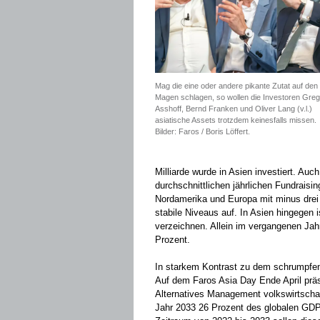
Mag die eine oder andere pikante Zutat auf den
Magen schlagen, so wollen die Investoren Greg
Asshoff, Bernd Franken und Oliver Lang (v.l.)
asiatische Assets trotzdem keinesfalls missen.
Bilder: Faros / Boris Löffert.
Milliarde wurde in Asien investiert. Auch
durchschnittlichen jährlichen Fundrais
Nordamerika und Europa mit minus drei
stabile Niveaus auf. In Asien hingegen 
verzeichnen. Allein im vergangenen Jah
Prozent.
In starkem Kontrast zu dem schrumpfe
Auf dem Faros Asia Day Ende April präs
Alternatives Management volkswirtschaf
Jahr 2033 26 Prozent des globalen GDP 