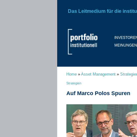
Das Leitmedium für die institu
INVESTORE
MEINUNGEN
Home
»
Asset Management
»
Strategie
Strategien
Auf Marco Polos Spuren