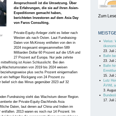
Anspruchsvoll ist die Umsetzung. Über
die Erfahrungen, die sie auf ihren Asien-
Expeditionen gemacht haben,
Zum Lesen
berichteten Investoren auf dem Asia Day
von Faros Consulting.
Private-Equity-Anleger zieht es lieber nach
MEISTG
or
Westen als nach Osten. Laut Fundraising-
Verius: 
Daten von McKinsey entfielen von den in
ökonomi
2024 insgesamt eingesammelten 589
23. Juli
Milliarden Dollar 60 Prozent auf die USA und
Bafin be
27 Prozent auf Europa. Nur jede zehnte
23. Juli
 mittelfristig ist Asien Schlusslicht. Bei den
Bafin hi
ing-Wachstumsraten von 2019 bis 2024 weisen
Ermittl
 beziehungsweise plus sechs Prozent einigermaßen
15. Juli
ist ein heftiger Rückgang von 24 Prozent zu
Lutz Hor
r belief sich das Minus gegenüber 2023 auf 32
ÄVWL a
3. Augu
Bundesl
nden Fundraising steht das Wachstum dieser Region.
17. Juli
entierte der Private-Equity-Dachfonds Asia
tliche Daten, laut denen auf China und Indien im
entfallen. 2013 waren es noch nur 14 Prozent. Im