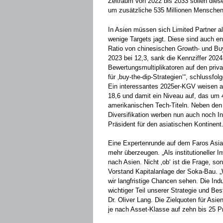
Zeitraum von 2022 bis 2033 sollen die
um zusätzliche 535 Millionen Menschen
In Asien müssen sich Limited Partner a
wenige Targets jagt. Diese sind auch en
Ratio von chinesischen Growth- und Bu
2023 bei 12,3, sank die Kennziffer 2024 
Bewertungsmultiplikatoren auf den priva
für ‚buy-the-dip-Strategien‘“, schlussfo
Ein interessantes 2025er-KGV weisen a
18,6 und damit ein Niveau auf, das um 4
amerikanischen Tech-Titeln. Neben de
Diversifikation werben nun auch noch In
Präsident für den asiatischen Kontinent
Eine Expertenrunde auf dem Faros Asi
mehr überzeugen. „Als institutioneller 
nach Asien. Nicht ‚ob‘ ist die Frage, so
Vorstand Kapitalanlage der Soka-Bau. „
wir langfristige Chancen sehen. Die Ind
wichtiger Teil unserer Strategie und Be
Dr. Oliver Lang. Die Zielquoten für Asi
je nach Asset-Klasse auf zehn bis 25 P