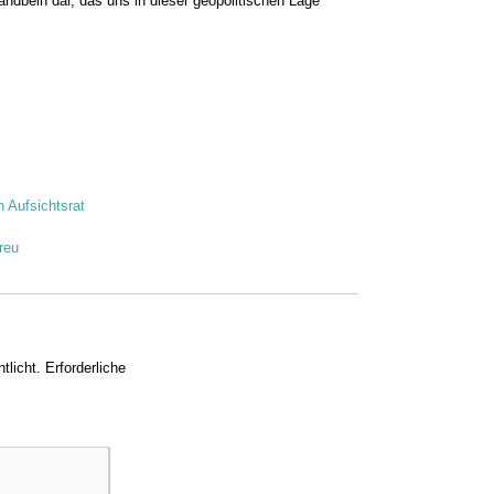
tandbein dar, das uns in dieser geopolitischen Lage
n Aufsichtsrat
reu
tlicht.
Erforderliche