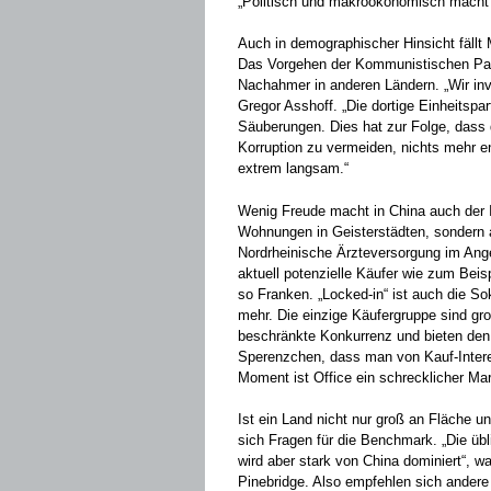
„Politisch und makroökonomisch macht C
Auch in demographischer Hinsicht fällt
Das Vorgehen der Kommunistischen Par
Nachahmer in anderen Ländern. „Wir inv
Gregor Asshoff. „Die dortige Einheitspa
Säuberungen. Dies hat zur Folge, das
Korruption zu vermeiden, nichts mehr 
extrem langsam.“
Wenig Freude macht in China auch der I
Wohnungen in Geisterstädten, sondern a
Nordrheinische Ärzteversorgung im Ange
aktuell potenzielle Käufer wie zum Beis
so Franken. „Locked-in“ ist auch die So
mehr. Die einzige Käufergruppe sind gr
beschränkte Konkurrenz und bieten den
Sperenzchen, dass man von Kauf-Intere
Moment ist Office ein schrecklicher Mar
Ist ein Land nicht nur groß an Fläche 
sich Fragen für die Benchmark. „Die üb
wird aber stark von China dominiert“, 
Pinebridge. Also empfehlen sich ander