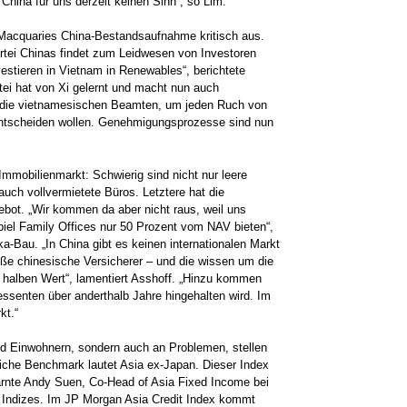
hina für uns derzeit keinen Sinn“, so Lim.
 Macquaries China-Bestandsaufnahme kritisch aus.
tei Chinas findet zum Leidwesen von Investoren
estieren in Vietnam in Renewables“, berichtete
rtei hat von Xi gelernt und macht nun auch
s die vietnamesischen Beamten, um jeden Ruch von
entscheiden wollen. Genehmigungsprozesse sind nun
mmobilienmarkt: Schwierig sind nicht nur leere
uch vollvermietete Büros. Letztere hat die
bot. „Wir kommen da aber nicht raus, weil uns
piel Family Offices nur 50 Prozent vom NAV bieten“,
ka-Bau. „In China gibt es keinen internationalen Markt
oße chinesische Versicherer – und die wissen um die
 halben Wert“, lamentiert Asshoff. „Hinzu kommen
ssenten über anderthalb Jahre hingehalten wird. Im
kt.“
und Einwohnern, sondern auch an Problemen, stellen
liche Benchmark lautet Asia ex-Japan. Dieser Index
warnte Andy Suen, Co-Head of Asia Fixed Income bei
e Indizes. Im JP Morgan Asia Credit Index kommt