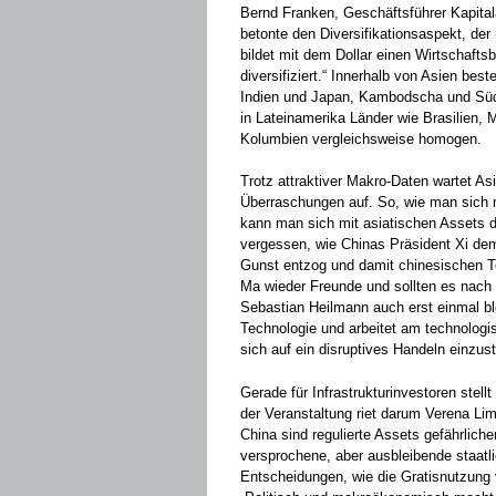
Bernd Franken, Geschäftsführer Kapita
betonte den Diversifikationsaspekt, der
bildet mit dem Dollar einen Wirtschafts
diversifiziert.“ Innerhalb von Asien be
Indien und Japan, Kambodscha und Süd
in Lateinamerika Länder wie Brasilien,
Kolumbien vergleichsweise homogen.
Trotz attraktiver Makro-Daten wartet As
Überraschungen auf. So, wie man sich 
kann man sich mit asiatischen Assets d
vergessen, wie Chinas Präsident Xi de
Gunst entzog und damit chinesischen T
Ma wieder Freunde und sollten es nach
Sebastian Heilmann auch erst einmal bl
Technologie und arbeitet am technologi
sich auf ein disruptives Handeln einzust
Gerade für Infrastrukturinvestoren stellt
der Veranstaltung riet darum Verena Li
China sind regulierte Assets gefährliche
versprochene, aber ausbleibende staatl
Entscheidungen, wie die Gratisnutzung 