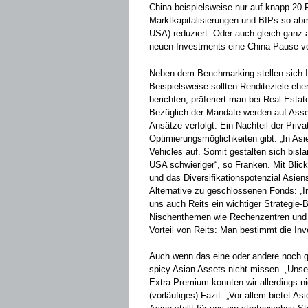
China beispielsweise nur auf knapp 20 
Marktkapitalisierungen und BIPs so ab
USA) reduziert. Oder auch gleich ganz 
neuen Investments eine China-Pause ve
Neben dem Benchmarking stellen sich 
Beispielsweise sollten Renditeziele eher
berichten, präferiert man bei Real Est
Bezüglich der Mandate werden auf Ass
Ansätze verfolgt. Ein Nachteil der Priva
Optimierungsmöglichkeiten gibt. „In As
Vehicles auf. Somit gestalten sich bis
USA schwieriger“, so Franken. Mit Blick
und das Diversifikationspotenzial Asiens
Alternative zu geschlossenen Fonds: „Im
uns auch Reits ein wichtiger Strategie-
Nischenthemen wie Rechenzentren und er
Vorteil von Reits: Man bestimmt die In
Auch wenn das eine oder andere noch g
spicy Asian Assets nicht missen. „Unser
Extra-Premium konnten wir allerdings ni
(vorläufiges) Fazit. „Vor allem bietet As