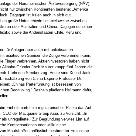
lanlage der Nordrheinischen Ärzteversorgung (NÄV),
 nicht nur zwischen Kontinenten bestehe: „Amerika
block. Dagegen ist Asien auch in sich gut
stehen große Unterschiede beispielsweise zwischen
korea oder Australien und China. Dagegen scheinen
 Mexiko sowie die Andenstaaten Chile, Peru und
ien für Anleger aber auch mit unliebsamen
mit asiatischen Speisen die Zunge verbrennen kann,
ie Finger verbrennen. Aktieninvestoren haben nicht
m Alibaba-Gründer Jack Ma vor knapp fünf Jahren die
ech-Titeln den Stecker zog. Heute sind Xi und Jack
 Einschätzung von China-Experte Professor Dr.
eiben: „Chinas Parteiführung ist besessen von
schen Decoupling.“ Deshalb plädierte Heilmann dafür,
ellen.
 die Einheitspartei ein regulatorisches Risiko dar. Auf
m, CEO der Macquarie Group Asia, zu Vorsicht: „In
r als unregulierte.“ Zur Begründung verwies Lim auf
iche Kompensationen oder willkürliche
von Mautstraßen anlässlich bestimmter Ereignisse.