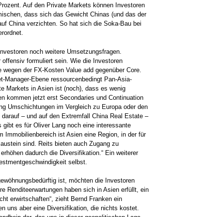
Prozent. Auf den Private Markets können Investoren
mischen, dass sich das Gewicht Chinas (und das der
auf China verzichten. So hat sich die Soka-Bau bei
rordnet.
Investoren noch weitere Umsetzungsfragen.
 offensiv formuliert sein. Wie die Investoren
ate wegen der FX-Kosten Value add gegenüber Core.
et-Manager-Ebene ressourcenbedingt Pan-Asia-
te Markets in Asien ist (noch), dass es wenig
ien kommen jetzt erst Secondaries und Continuation
lang Umschichtungen im Vergleich zu Europa oder den
 darauf – und auf den Extremfall China Real Estate –
 gibt es für Oliver Lang noch eine interessante
 Immobilienbereich ist Asien eine Region, in der für
Baustein sind. Reits bieten auch Zugang zu
höhen dadurch die Diversifikation.“ Ein weiterer
vestmentgeschwindigkeit selbst.
ewöhnungsbedürftig ist, möchten die Investoren
e Renditeerwartungen haben sich in Asien erfüllt, ein
cht erwirtschaften“, zieht Bernd Franken ein
ien uns aber eine Diversifikation, die nichts kostet.