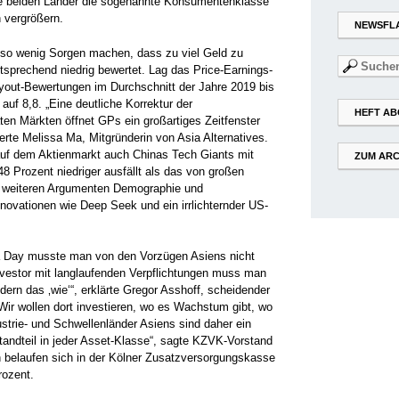
se beiden Länder die sogenannte Konsumentenklasse
 vergrößern.
NEWSFL
lso wenig Sorgen machen, dass zu viel Geld zu
Suchen
tsprechend niedrig bewertet. Lag das Price-Earnings-
nach:
yout-Bewertungen im Durchschnitt der Jahre 2019 bis
auf 8,8. „Eine deutliche Korrektur der
HEFT AB
ten Märkten öffnet GPs ein großartiges Zeitfenster
lgerte Melissa Ma, Mitgründerin von Asia Alternatives.
uf dem Aktienmarkt auch Chinas Tech Giants mit
ZUM ARC
8 Prozent niedriger ausfällt als das von großen
n weiteren Argumenten Demographie und
novationen wie Deep Seek und ein irrlichternder US-
.
a Day musste man von den Vorzügen Asiens nicht
Investor mit langlaufenden Verpflichtungen muss man
ndern das ‚wie‘“, erklärte Gregor Asshoff, scheidender
Wir wollen dort investieren, wo es Wachstum gibt, wo
ustrie- und Schwellenländer Asiens sind daher ein
standteil in jeder Asset-Klasse“, sagte KZVK-Vorstand
en belaufen sich in der Kölner Zusatzversorgungskasse
rozent.