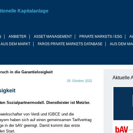
tionelle Kapitalanlage
N
ANBIETER
ASSET MANAGEMENT
PRIVATE MARKETS / ESG
A
 AUS DEM MARKT
FAROS PRIVATE MARKETS DATABASE
AUS DEM MA
ruch in die Garantielosigkeit
Aktuelle 
28. Oktober 2022
sigkeit
en Sozialpartnermodell. Dienstleister ist Metzler.
werkschafter von Verdi und IGBCE und die
ern haben sich auf einen gemeinsamen Tarifvertrag
ge in der bAV geeinigt. Damit kommt das erste
en Start.