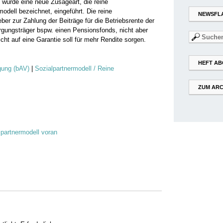
wurde eine neue Zusageart, die reine
odell bezeichnet, eingeführt. Die reine
NEWSFL
ber zur Zahlung der Beiträge für die Betriebsrente der
rgungsträger bspw. einen Pensionsfonds, nicht aber
Suchen
cht auf eine Garantie soll für mehr Rendite sorgen.
nach:
HEFT AB
rgung (bAV)
|
Sozialpartnermodell / Reine
ZUM ARC
lpartnermodell voran