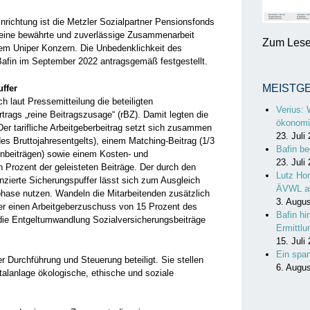
nrichtung ist die Metzler Sozialpartner Pensionsfonds
 eine bewährte und zuverlässige Zusammenarbeit
Zum Lesen
m Uniper Konzern. Die Unbedenklichkeit des
Bafin im September 2022 antragsgemäß festgestellt.
MEISTG
ffer
h laut Pressemitteilung die beteiligten
Verius: 
ertrags „reine Beitragszusage“ (rBZ). Damit legten die
ökonomi
 Der tarifliche Arbeitgeberbeitrag setzt sich zusammen
23. Juli
es Bruttojahresentgelts), einem Matching-Beitrag (1/3
Bafin be
enbeiträgen) sowie einem Kosten- und
23. Juli
 Prozent der geleisteten Beiträge. Der durch den
Lutz Hor
nzierte Sicherungspuffer lässt sich zum Ausgleich
ÄVWL a
ase nutzen. Wandeln die Mitarbeitenden zusätzlich
3. Augu
ber einen Arbeitgeberzuschuss von 15 Prozent des
Bafin hi
die Entgeltumwandlung Sozialversicherungsbeiträge
Ermittl
15. Juli
Ein spa
r Durchführung und Steuerung beteiligt. Sie stellen
6. Augu
talanlage ökologische, ethische und soziale