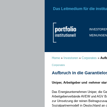
Das Leitmedium für die institu
INVESTORE
MEINUNGEN
Home
»
Investoren
»
Corporates
»
Aufb
Corporates
Aufbruch in die Garantielo
Uniper, Arbeitgeber und -nehmer start
Das Energieunternehmen Uniper, die Ge
Arbeitgeberverbände AVEW und AGV Bay
zur Umsetzung der reinen Beitragszusa
Sozialpartnermodell in Deutschland an d