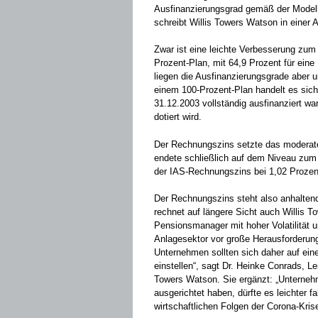
Ausfinanzierungsgrad gemäß der Modell
schreibt Willis Towers Watson in einer 
Zwar ist eine leichte Verbesserung zum 
Prozent-Plan, mit 64,9 Prozent für ein
liegen die Ausfinanzierungsgrade aber
einem 100-Prozent-Plan handelt es si
31.12.2003 vollständig ausfinanziert wa
dotiert wird.
Der Rechnungszins setzte das moderate
endete schließlich auf dem Niveau zum 
der IAS-Rechnungszins bei 1,02 Prozen
Der Rechnungszins steht also anhalten
rechnet auf längere Sicht auch Willis T
Pensionsmanager mit hoher Volatilität 
Anlagesektor vor große Herausforderunge
Unternehmen sollten sich daher auf ein
einstellen“, sagt Dr. Heinke Conrads, Le
Towers Watson. Sie ergänzt: „Unternehme
ausgerichtet haben, dürfte es leichter f
wirtschaftlichen Folgen der Corona-Kris