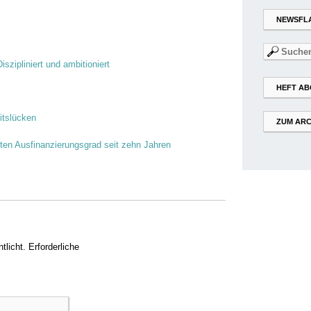
NEWSFL
Suchen
nach:
iszipliniert und ambitioniert
HEFT AB
itslücken
ZUM ARC
en Ausfinanzierungsgrad seit zehn Jahren
tlicht.
Erforderliche