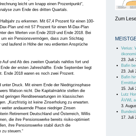
rechnung leicht um knapp einen Prozentpunkt“,
Analyse zum Ende des dritten Quartals.
Zum Lesen
Halbjahr zu erkennen. Mit 67,4 Prozent für einen 100-
e Dax-Plan und mit 57 Prozent für einen M-Dax-Plan
 unter den Werten von Ende 2019 und Ende 2018. Bei
ch um ein Pensionsvermögen, dass zum Stichtag
MEISTG
r und laufend in Höhe der neu erdienten Ansprüche
Verius: 
ökonomi
23. Juli
 Auf und Ab des zweiten Quartals nahtlos fort und
Bafin be
Ende der ersten Jahreshälfte. Ende September liegt
23. Juli
t. Ende 2018 waren es noch zwei Prozent.
Bafin hi
Ermittl
d unter Druck. Mit einem Ende der Niedrigzinsphase
15. Juli
owers Watson nicht. Die Kapitalmärkte stellen die
Lutz Hor
und geringen Renditeerwartungen im klassischen
ÄVWL a
n. „Kurzfristig ist keine Zinserholung zu erwarten.
3. Augu
e weiter andauernde Phase niedriger Zinsen
Bundesl
iterin Retirement Deutschland und Österreich, Willis
17. Juli
n, die ihre Pensionswerke bereits risiko-optimiert
allen, ihre Pensionswerke stabil durch die
e zu steuern.“