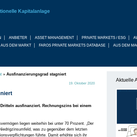
tionelle Kapitalanlage
N
ANBIETER
ASSET MANAGEMENT
PRIVATE MARKETS / ESG
A
 AUS DEM MARKT
FAROS PRIVATE MARKETS DATABASE
AUS DEM MA
t
»
Ausfinanzierungsgrad stagniert
Aktuelle 
19. Oktober 2020
niert
ritteln ausfinanziert. Rechnungszins bei einem
vermögen liegen weiterhin bei unter 70 Prozent. „Der
Niedrigzinsumfeld, was zu gegenüber dem letzten
nsverpflichtungen führte. Damit erhöhte sich ihr