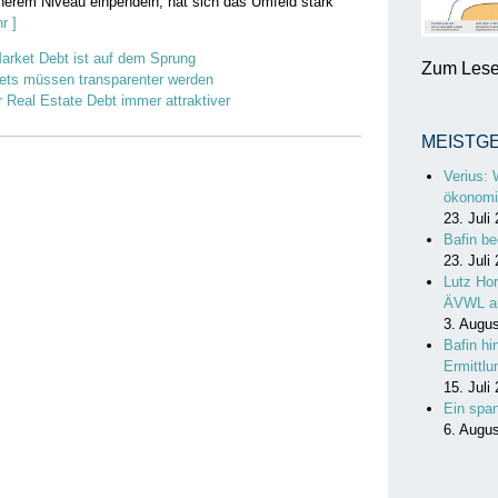
öherem Niveau einpendeln, hat sich das Umfeld stark
r ]
arket Debt ist auf dem Sprung
Zum Lesen
ets müssen transparenter werden
r Real Estate Debt immer attraktiver
MEISTG
Verius: 
ökonomi
23. Juli
Bafin be
23. Juli
Lutz Hor
ÄVWL a
3. Augu
Bafin hi
Ermittl
15. Juli
Ein spa
6. Augu