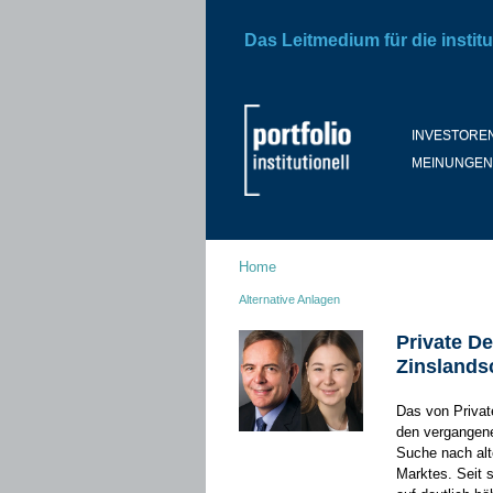
Das Leitmedium für die institu
INVESTORE
MEINUNGEN
Home
Alternative Anlagen
Private De
Zinslands
Das von Privat
den vergangene
Suche nach alt
Marktes. Seit 