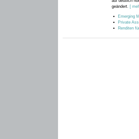
auf deutlich h
geändert.
[ meh
Emerging M
Private Ass
Renditen fü