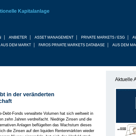
tionelle Kapitalanlage
N
ANBIETER
ASSET MANAGEMENT
PRIVATE MARKETS / ESG
A
 AUS DEM MARKT
FAROS PRIVATE MARKETS DATABASE
AUS DEM MA
Aktuelle 
bt in der veränderten
chaft
e-Debt-Fonds verwaltete Volumen hat sich weltweit in
n zehn Jahren verdreifacht. Niedrige Zinsen und die
ernativen Anlagen beflügelten das Wachstum dieses
sich die Zinsen auf den liquiden Rentenmärkten wieder