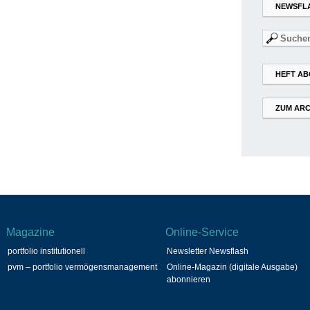
NEWSFL
Suchen
nach:
HEFT AB
ZUM ARC
Magazine
Online-Service
portfolio institutionell
Newsletter Newsflash
pvm – portfolio vermögensmanagement
Online-Magazin (digitale Ausgabe)
abonnieren