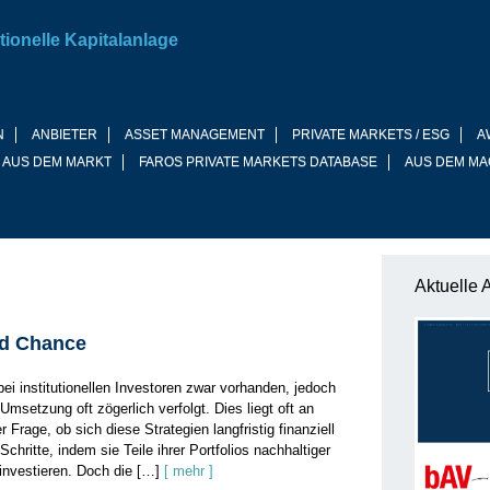
tionelle Kapitalanlage
N
ANBIETER
ASSET MANAGEMENT
PRIVATE MARKETS / ESG
A
 AUS DEM MARKT
FAROS PRIVATE MARKETS DATABASE
AUS DEM MA
Aktuelle 
nd Chance
bei institutionellen Investoren zwar vorhanden, jedoch
msetzung oft zögerlich verfolgt. Dies liegt oft an
 Frage, ob sich diese Strategien langfristig finanziell
Schritte, indem sie Teile ihrer Portfolios nachhaltiger
investieren. Doch die […]
[ mehr ]