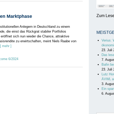
Zum Lesen
llen Marktphase
nstitutionellen Anlegern in Deutschland zu einem
de, die einst das Rückgrat stabiler Portfolios
MEISTG
 eröffnet sich nun wieder die Chance, attraktive
Verius: 
asisrendite zu erwirtschaften, meint Niels Raabe von
ökonomi
[ mehr ]
23. Juli
Das les
ncome 6/2024
7. Augu
Bafin be
23. Juli
Lutz Hor
ÄVWL a
3. Augu
Ein spa
6. Augu