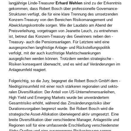
langjährige Linde-Treasurer
Erhard Wehlen
sind zu der Erkenntnis
gekommen, dass Robert Bosch über professionelle Governance-
Strukturen verfügt, die für ­eine klare Trennung des umsetzenden
Konzern-Treasury von den Bereichen Risikomanagement und
Abwicklungskontrolle sorgen. Wie der Laudatio am Abend der
Preisverleihung, vorgetragen von Jeanette Leuch, zu entnehmen
ist, betreut das Konzern-Treasury des Gewinners neben den ­
Treasury- auch die Pensionsanlagen. Für Letztere wird eine
ausgesprochen langfristige Anlage- und Rückstellungspolitik
verfolgt, mit der auch kurzfristige Marktschwankungen
ausgeglichen werden können. Trotzdem werden strategische ­
Risiken konsequent überwacht, und es wird auf Veränderungen im
Anlageumfeld reagiert.
Folgerichtig, so die Jury, begegnet die Robert Bosch GmbH dem ­
Niedrigzinsumfeld mit einer noch stärkeren ­regionalen und sekto­
ralen Diversifikation: Der Anteil von US-Unternehmensanleihen,
High Yield und Emerging Markets wurde bei ­unverändertem
Gesamt­risiko erhöht, während das Zinsänderungs­risiko über
Durationsvorgaben begrenzt wurde. Bei Robert Bosch wird die
strategische Asset-Allokation überwiegend aktiv umgesetzt. Eine
breite Diversifikation über verschiedene Manager, Anlagestile und
Regionen soll für eine umfassende Erschließung verschiedenster
Alpha-Quellen und eine ausgewogene Risikostreuung sorgen.