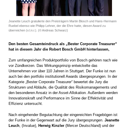
Jeanette Leuch gratulierte den Preisträgern Martin Blosch und Hans-Hermann
Ruebel ebenso wie Philipp Lehner, der die Ehre hatte, diesen Award zu
überreichen (v.l.n.r.). (© Andreas Schwarz)
Den besten Gesamteindruck als „Bester Corporate Treasurer“
hat in diesem Jahr die Robert Bosch GmbH hinterlassen,
Zum umfangreichen Produktportfolio von Bosch gehören nach wie
vor Zündkerzen. Das Wirkungsprinzip entwickelte das
Unternehmen vor über 110 Jahren in Stuttgart. Der Funke ist nun
auch bei den portfolio institutionell Awards übergesprungen. In der
Kategorie „Bester Corporate Treasurer“ bewertet die Jury die
Strukturen und Abläufe, die Qualität des Risikomanagements und
den besonderen Ansatz in der Asset-Allokation. Außerdem werden
Innovationskraft und Performance im Sinne der Effektivität und
Effizienz untersucht.
Nach eingehender Begutachtung der eingereichten Fragebögen ist
der Funke in der Gegenwart auf die Jury übergesprungen.
Jeanette
Leuch
, (Invalue),
Herwig Kinzler
(Mercer Deutschland) und der