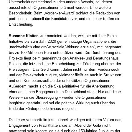
Unterscheidungsmerkmal zu den anderen Awards, bei denen
ausschießlich Organisationen prämiert werden. Eine weitere
Besonderheit: Beim „Vordenker-Award“ schlägt die Redaktion von
portfolio institutionell die Kandidaten vor, und die Leser treffen die
Entscheidung.
Susanne Klatten
war nominiert worden, weil sie mit ­ihrer Skala-
Initiative bis zum Jahr 2020 gemeinnützige Organisationen, die
„nachweislich eine große soziale ­Wirkung erzielen“, mit insgesamt
bis zu 100 ­Millionen ­Euro unterstützen wird. Die Durchführung des
Projekts liegt beim gemeinnützigen Analyse- und Beratungshaus
Phineo, die letztendliche Entscheidung zur Förderung aber bei der
Preisträgerin. Das Geld kommt dabei nicht nur dem Förderzweck
und der Projektarbeit zugute, vielmehr fließt es auch in Strukturen
und den Kompetenzaufbau der unterstützen ­Organisationen.
Außerdem macht sich die Skala-Initiative für die Anerkennung
ehrenamtlichen Engagements in Deutschland stark. Nur auf diese
Weise – so die Überzeugung – werden die Organisationen
langfristig gestärkt und sei die positive Wirkung auch über das
Ende der Förderperiode hinaus möglich.
Die Leser von portfolio institutionell würdigen mit ­ihrem Votum das
Engagement von Frau Klatten, die am Abend der Gala nicht
anwesend sein konnte, da sie durch das 150-jährige Jubiläum der