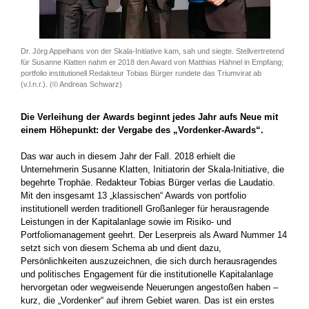
Dr. Jörg Appelhans von der Skala-Initiative kam, sah und siegte. Stellvertretend
für Susanne Klatten nahm er 2018 den Award von Matthias Hähnel in Empfang;
portfolio institutionell Redakteur Tobias Bürger rundete das Triumvirat ab
(v.l.n.r.). (© Andreas Schwarz)
Die Verleihung der Awards beginnt jedes Jahr aufs Neue mit
einem Höhepunkt: der Vergabe des „Vordenker-Awards“.
Das war auch in diesem Jahr der Fall. 2018 erhielt die
Unternehmerin Susanne ­Klatten, Initiatorin der Skala-Initiative, die
begehrte Trophäe. Redakteur ­Tobias Bürger verlas die Laudatio.
Mit den insgesamt 13 „klassischen“ Awards von portfolio
institutionell werden traditionell Großanleger für herausragende
Leistungen in der Kapitalanlage sowie im Risiko- und
Portfoliomanagement geehrt. Der Leserpreis als Award Nummer 14
setzt sich von diesem Schema ab und dient dazu,
Persönlichkeiten auszuzeichnen, die sich durch ­herausragendes
und politisches Engagement für die institutionelle Kapitalanlage
hervorgetan oder wegweisende Neuerungen angestoßen haben –
kurz, die „Vordenker“ auf ihrem Gebiet waren. Das ist ein erstes