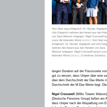
Vom Start weg erfolgreich: Dr. Nicolas Vogelpot
Udo Giegerich nahmen den Award aus den Hä
von Sara Weisser entgegen. Nigel Cresswell s
zuvor die lobenden Worte (v.l.n.r.). Vom Start w
erfolgreich: Dr. Nicolas Vogelpoth und Udo Gieg
nahmen den Award aus den Händen von Sara
Weisser entgegen. Nigel Cresswell sprach zuvo
lobenden Worte (v.l.n.r.). (© Andreas Schwarz)
langen Duration auf der ­Passivseite von
gut zu wissen, dass Uniper über eine s
über dem Durchschnitt der Dax-Werte m
Durchschnitt der M-Dax-Werte liegt. Die
Nigel Cresswell
(Willis Towers Watson
(Deutsche Pensions Group) ließen am A
dass Uniper nach der Abspaltung von E