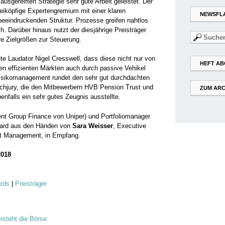
ausgereiften ­Strategie sehr gute Arbeit ­geleistet. Der
eiköpfige Experten­gremium mit einer klaren
NEWSFL
beeindruckenden Struktur. Prozesse greifen nahtlos
. Darüber hinaus nutzt der diesjährige ­Preisträger
Suchen
re Zielgrößen zur Steuerung.
nach:
ete Laudator Nigel Cresswell, dass diese nicht nur von
HEFT AB
n ­effizienten ­Märkten auch durch passive Vehikel
­Risikomanagement rundet den sehr gut durchdachten
achjury, die den Mitbewerbern HVB Pension Trust und
ZUM ARC
nfalls ein sehr gutes ­Zeugnis ausstellte.
nt Group ­Finance von Uniper) und ­Portfoliomanager
rd aus den Händen von
Sara Weisser
, Executive
nt Management, in Empfang.
2018
ards
|
Preisträger
steht die Börse