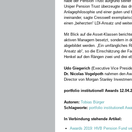
habe der ­Pension Trust ­aufgrund seiner 
Uniper Pension Trust überzeugte das dr
Anlagephilosophie und einer ­guten und 
ineinander, sagte Cresswell exemplarisch
einen „beherzten“ LDI-Ansatz und weite
Mit Blick auf die Asset-­Klassen bericht
aktiven Managern besetzt, sondern in de
abgebildet werden. „Ein umfängliches 
Ansatz ab“, so die Einschätzung der F
Henkel auf den Rängen zwei und drei ebe
Udo Giegerich
(Executive Vice Preside
Dr. Nicolas Vogelpoth
nahmen den Awa
Director von Morgan Stanley ­Investme
portfolio institutionell Awards 12.04.
Autoren:
Tobias Bürger
Schlagworte:
portfolio institutionell Aw
In Verbindung stehende Artikel:
Awards 2019: HVB Pension Fund ver