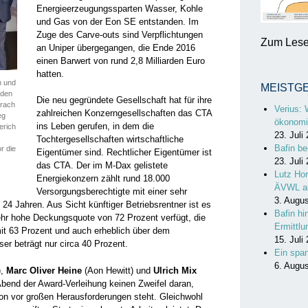
Energieerzeugungssparten Wasser, Kohle
und Gas von der Eon SE entstanden. Im
Zuge des Carve-outs sind Verpflichtungen
Zum Lesen
an Uniper übergegangen, die Ende 2016
einen Barwert von rund 2,8 Milliarden Euro
hatten.
h und
MEISTG
nden
Die neu gegründete Gesellschaft hat für ihre
prach
Verius: 
zahlreichen Konzern­gesellschaften das CTA
eg
ökonomi
ins Leben gerufen, in dem die
erich
23. Juli
Tochtergesellschaften wirtschaftliche
Bafin be
r die
Eigentümer sind. Rechtlicher Eigentümer ist
23. Juli
das CTA. Der im M-Dax gelistete
Lutz Hor
Energiekonzern zählt rund 18.000
ÄVWL a
Versorgungsberechtigte mit einer sehr
3. Augu
 24 Jahren. Aus Sicht künftiger Betriebsrentner ist es
Bafin hi
ehr hohe Deckungsquote von 72 Prozent verfügt, die
Ermittl
it 63 Prozent und auch erheblich über dem
15. Juli
ser beträgt nur circa 40 Prozent.
Ein spa
6. Augu
),
Marc Oliver Heine
(Aon Hewitt) und
Ulrich Mix
bend der Award-Verleihung keinen Zweifel daran,
on vor großen Herausforderungen steht. Gleichwohl