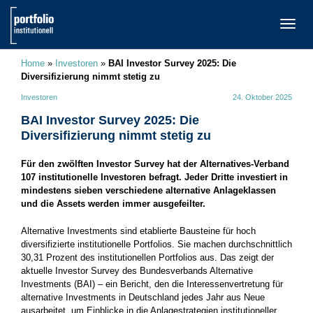
TOGG
NAVI
Home
»
Investoren
»
BAI Investor Survey 2025: Die
Diversifizierung nimmt stetig zu
Investoren
24. Oktober 2025
BAI Investor Survey 2025: Die
Diversifizierung nimmt stetig zu
Für den zwölften Investor Survey hat der Alternatives-Verband
107 institutionelle Investoren befragt. Jeder Dritte investiert in
mindestens sieben verschiedene alternative Anlageklassen
und die Assets werden immer ausgefeilter.
Alternative Investments sind etablierte Bausteine für hoch
diversifizierte institutionelle Portfolios. Sie machen durchschnittlich
30,31 Prozent des institutionellen Portfolios aus. Das zeigt der
aktuelle Investor Survey des Bundesverbands Alternative
Investments (BAI) – ein Bericht, den die Interessenvertretung für
alternative Investments in Deutschland jedes Jahr aus Neue
ausarbeitet, um Einblicke in die Anlagestrategien institutioneller