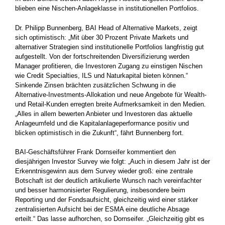
blieben eine Nischen-Anlageklasse in institutionellen Portfolios.
Dr. Philipp Bunnenberg, BAI Head of Alternative Markets, zeigt
sich optimistisch: „Mit über 30 Prozent Private Markets und
alternativer Strategien sind institutionelle Portfolios langfristig gut
aufgestellt. Von der fortschreitenden Diversifizierung werden
Manager profitieren, die Investoren Zugang zu einstigen Nischen
wie Credit Specialties, ILS und Naturkapital bieten können.“
Sinkende Zinsen brächten zusätzlichen Schwung in die
Alternative-Investments-Allokation und neue Angebote für Wealth-
und Retail-Kunden erregten breite Aufmerksamkeit in den Medien.
„Alles in allem bewerten Anbieter und Investoren das aktuelle
Anlageumfeld und die Kapitalanlageperformance positiv und
blicken optimistisch in die Zukunft“, fährt Bunnenberg fort.
BAI-Geschäftsführer Frank Dornseifer kommentiert den
diesjährigen Investor Survey wie folgt: „Auch in diesem Jahr ist der
Erkenntnisgewinn aus dem Survey wieder groß: eine zentrale
Botschaft ist der deutlich artikulierte Wunsch nach vereinfachter
und besser harmonisierter Regulierung, insbesondere beim
Reporting und der Fondsaufsicht, gleichzeitig wird einer stärker
zentralisierten Aufsicht bei der ESMA eine deutliche Absage
erteilt.“ Das lasse aufhorchen, so Dornseifer. „Gleichzeitig gibt es