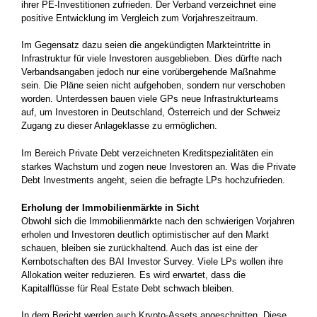
ihrer PE-Investitionen zufrieden. Der Verband verzeichnet eine
positive Entwicklung im Vergleich zum Vorjahreszeitraum.
Im Gegensatz dazu seien die angekündigten Markteintritte in
Infrastruktur für viele Investoren ausgeblieben. Dies dürfte nach
Verbandsangaben jedoch nur eine vorübergehende Maßnahme
sein. Die Pläne seien nicht aufgehoben, sondern nur verschoben
worden. Unterdessen bauen viele GPs neue Infrastrukturteams
auf, um Investoren in Deutschland, Österreich und der Schweiz
Zugang zu dieser Anlageklasse zu ermöglichen.
Im Bereich Private Debt verzeichneten Kreditspezialitäten ein
starkes Wachstum und zogen neue Investoren an. Was die Private
Debt Investments angeht, seien die befragte LPs hochzufrieden.
Erholung der Immobilienmärkte in Sicht
Obwohl sich die Immobilienmärkte nach den schwierigen Vorjahren
erholen und Investoren deutlich optimistischer auf den Markt
schauen, bleiben sie zurückhaltend. Auch das ist eine der
Kernbotschaften des BAI Investor Survey. Viele LPs wollen ihre
Allokation weiter reduzieren. Es wird erwartet, dass die
Kapitalflüsse für Real Estate Debt schwach bleiben.
In dem Bericht werden auch Krypto-Assets angeschnitten. Diese