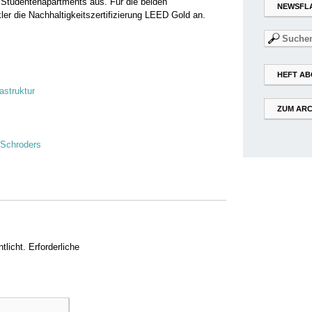
Studentenapartments aus. Für die beiden
NEWSFL
er die Nachhaltigkeitszertifizierung LEED Gold an.
Suchen
nach:
HEFT AB
astruktur
ZUM ARC
 Schroders
tlicht.
Erforderliche