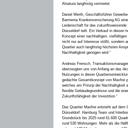
Alnatura langfristig vermietet.
Daniel Werth, Geschäftsführer Gewerbe 
Barmenia Krankenversicherung AG einen
Leidenschaft für das zukunftsweisende Q
Düsseldorf teilt. Ein Verkauf in diesen
Konzept einer nachhaltigen, vielfältig
nicht nur auf Interesse stößt, sondern
Quartier auch langfristig höchsten Ans
Nachhaltigkeit genügen wird.“
Andreas Frensch, Transaktionsmanager d
überzeugten uns von Anfang an das ökol
Nutzungen in dieser Quartiersentwicklu
gedachte Gesamtkonzept von Maxfrei pa
welches am Prinzip der Nachhaltigkeit a
flexible Gebäudegrundrisse und die ene
Zukunftsfähigkeit der Investition.“
Das Quartier Maxfrei entsteht auf dem 
Düsseldorf. Hamburg Team und Interbod
Grundstück bis 2025 rund 61.600 Quadra
rund 530 Wohnungen. Mehr als die Hälft