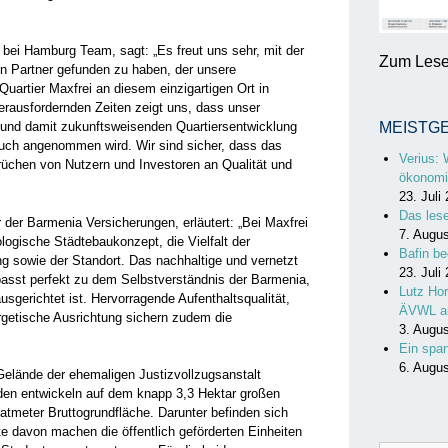
bei Hamburg Team, sagt: „Es freut uns sehr, mit der
Zum Lesen
 Partner gefunden zu haben, der unsere
uartier Maxfrei an diesem einzigartigen Ort in
 herausfordernden Zeiten zeigt uns, dass unser
en und damit zukunftsweisenden Quartiersentwicklung
MEISTG
 auch angenommen wird. Wir sind sicher, dass das
Verius: 
prüchen von Nutzern und Investoren an Qualität und
ökonomi
23. Juli
Das les
er Barmenia Versicherungen, erläutert: „Bei Maxfrei
7. Augu
ogische Städtebaukonzept, die Vielfalt der
Bafin be
ng sowie der Standort. Das nachhaltige und vernetzt
23. Juli
sst perfekt zu dem Selbstverständnis der Barmenia,
Lutz Hor
usgerichtet ist. Hervorragende Aufenthaltsqualität,
ÄVWL a
rgetische Ausrichtung sichern zudem die
3. Augu
Ein spa
6. Augu
Gelände der ehemaligen Justizvollzugsanstalt
en entwickeln auf dem knapp 3,3 Hektar großen
tmeter Bruttogrundfläche. Darunter befinden sich
e davon machen die öffentlich geförderten Einheiten