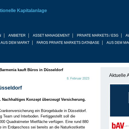
tionelle Kapitalanlage
N
ANBIETER
ASSET MANAGEMENT
PRIVATE MARKETS / ESG
A
 AUS DEM MARKT
FAROS PRIVATE MARKETS DATABASE
AUS DEM MA
Barmenia kauft Büros in Düsseldorf
Aktuelle 
8. Februar 2023
üsseldorf
. Nachhaltiges Konzept überzeugt Versicherung.
Krankenversicherung ein Bürogebäude in Düsseldorf.
g Team und Interboden. Fertiggestellt soll die
000 Quadratmeter Mietfläche verfügen. Eine rund 880
 im Erdgeschoss sei bereits an die Naturkostkette