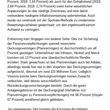
Prozent; 2018: 1,64 Prozent) als auch für den Gehaltstrend (2019:
2,69 Prozent; 2018: 2,74 Prozent) seien keine wesentlichen
Anpassungen an das niedrige Zinsniveau und eine damit
verbundene niedrigere Inflationserwartung wahrnehmbar. Auch
wurde nur vereinzelt mit der Spotrate-Methode zu moderneren
Bewertungsverfahren gewechselt, um den ergebniswirksamen
Aufwand zu verringern.
Entlastung kam hingegen von anderer Seite: Das zur Sicherung
der Pensionsverpflichtungen speziell reservierte
Deckungsvermögen (Planvermögen) ist durchschnittlich um elf
Prozent gestiegen. Unternehmen wie Infineon, Henkel und Merck
konnten mit 13 Prozent eine überdurchschnittliche Rendite
erzielen. Stark gewachsen ist das Planvermögen auch bei Adidas;
allerdings wurde hier wie in den Vorjahren das Deckungsvermögen
aufgestockt, diesmal um rund 115 Millionen Euro. Lediglich
Vonovia konnte beim Deckungsvermögen keinen Zuwachs
verbuchen, weil dieses ausschließlich aus
Rückdeckungsversicherungen besteht. Durch die guten
Anlageergebnisse ist der Deckungsgrad (Verhältnis von
Planvermögen zu Pensionsverpflichtungen) mit 66 Prozent (Vorjahr
67 Prozent) annähernd gleich geblieben.
„Im vergangenen Jahr konnten die Konzerne die höheren