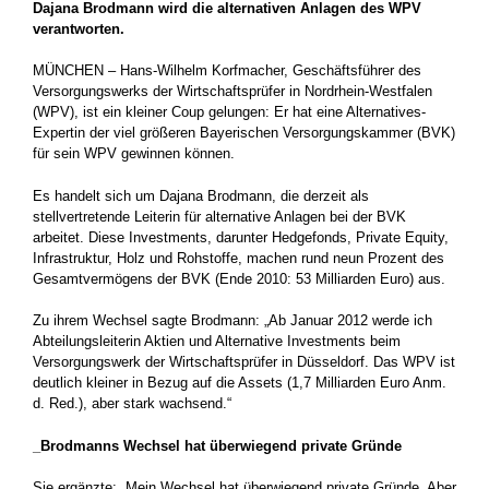
Dajana Brodmann wird die alternativen Anlagen des WPV
verantworten.
MÜNCHEN – Hans-Wilhelm Korfmacher, Geschäftsführer des
Versorgungswerks der Wirtschaftsprüfer in Nordrhein-Westfalen
(WPV), ist ein kleiner Coup gelungen: Er hat eine Alternatives-
Expertin der viel größeren Bayerischen Versorgungskammer (BVK)
für sein WPV gewinnen können.
Es handelt sich um Dajana Brodmann, die derzeit als
stellvertretende Leiterin für alternative Anlagen bei der BVK
arbeitet. Diese Investments, darunter Hedgefonds, Private Equity,
Infrastruktur, Holz und Rohstoffe, machen rund neun Prozent des
Gesamtvermögens der BVK (Ende 2010: 53 Milliarden Euro) aus.
Zu ihrem Wechsel sagte Brodmann: „Ab Januar 2012 werde ich
Abteilungsleiterin Aktien und Alternative Investments beim
Versorgungswerk der Wirtschaftsprüfer in Düsseldorf. Das WPV ist
deutlich kleiner in Bezug auf die Assets (1,7 Milliarden Euro Anm.
d. Red.), aber stark wachsend.“
_Brodmanns Wechsel hat überwiegend private Gründe
Sie ergänzte: „Mein Wechsel hat überwiegend private Gründe. Aber