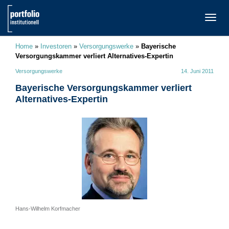
TOGG
NAVI
Home
»
Investoren
»
Versorgungswerke
»
Bayerische
Versorgungskammer verliert Alternatives-Expertin
Versorgungswerke
14. Juni 2011
Bayerische Versorgungskammer verliert
Alternatives-Expertin
Hans-Wilhelm Korfmacher