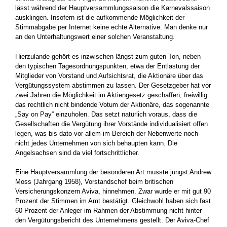
lässt während der Hauptversammlungssaison die Karnevalssaison
ausklingen. Insofern ist die aufkommende Möglichkeit der
Stimmabgabe per Internet keine echte Alternative. Man denke nur
an den Unterhaltungswert einer solchen Veranstaltung.
Hierzulande gehört es inzwischen längst zum guten Ton, neben
den typischen Tagesordnungspunkten, etwa der Entlastung der
Mitglieder von Vorstand und Aufsichtsrat, die Aktionäre über das
Vergütungssystem abstimmen zu lassen. Der Gesetzgeber hat vor
zwei Jahren die Möglichkeit im Aktiengesetz geschaffen, freiwillig
das rechtlich nicht bindende Votum der Aktionäre, das sogenannte
„Say on Pay“ einzuholen. Das setzt natürlich voraus, dass die
Gesellschaften die Vergütung ihrer Vorstände individualisiert offen
legen, was bis dato vor allem im Bereich der Nebenwerte noch
nicht jedes Unternehmen von sich behaupten kann. Die
Angelsachsen sind da viel fortschrittlicher.
Eine Hauptversammlung der besonderen Art musste jüngst Andrew
Moss (Jahrgang 1958), Vorstandschef beim britischen
Versicherungskonzern Aviva, hinnehmen. Zwar wurde er mit gut 90
Prozent der Stimmen im Amt bestätigt. Gleichwohl haben sich fast
60 Prozent der Anleger im Rahmen der Abstimmung nicht hinter
den Vergütungsbericht des Unternehmens gestellt. Der Aviva-Chef