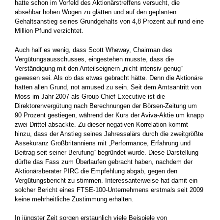
hatte schon im Vorfeld des Aktionärstreffens versucht, die
absehbar hohen Wogen zu glätten und auf den geplanten
Gehaltsanstieg seines Grundgehalts von 4,8 Prozent auf rund eine
Million Pfund verzichtet.
Auch half es wenig, dass Scott Wheway, Chairman des
Vergütungsausschusses, eingestehen musste, dass die
Verständigung mit den Anteilseignern „nicht intensiv genug“
gewesen sei. Als ob das etwas gebracht hätte. Denn die Aktionäre
hatten allen Grund, not amused zu sein. Seit dem Amtsantritt von
Moss im Jahr 2007 als Group Chief Executive ist die
Direktorenvergütung nach Berechnungen der Börsen-Zeitung um
90 Prozent gestiegen, während der Kurs der Aviva-Aktie um knapp
zwei Drittel absackte. Zu dieser negativen Korrelation kommt
hinzu, dass der Anstieg seines Jahressalärs durch die zweitgrößte
Assekuranz Großbritanniens mit „Performance, Erfahrung und
Beitrag seit seiner Berufung“ begründet wurde. Diese Darstellung
dürfte das Fass zum Überlaufen gebracht haben, nachdem der
Aktionärsberater PIRC die Empfehlung abgab, gegen den
Vergütungsbericht zu stimmen. Interessanterweise hat damit ein
solcher Bericht eines FTSE-100-Unternehmens erstmals seit 2009
keine mehrheitliche Zustimmung erhalten.
In jüngster Zeit sorgen erstaunlich viele Beispiele von