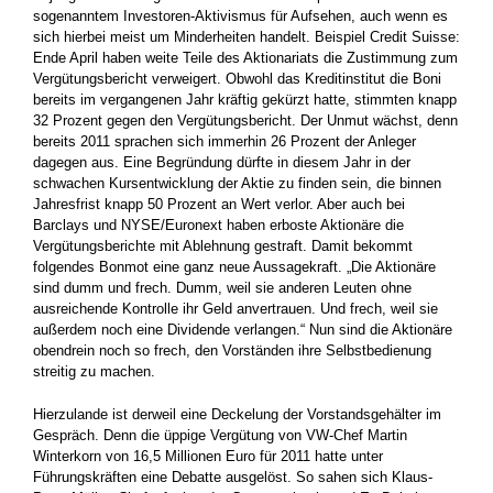
sogenanntem Investoren-Aktivismus für Aufsehen, auch wenn es
sich hierbei meist um Minderheiten handelt. Beispiel Credit Suisse:
Ende April haben weite Teile des Aktionariats die Zustimmung zum
Vergütungsbericht verweigert. Obwohl das Kreditinstitut die Boni
bereits im vergangenen Jahr kräftig gekürzt hatte, stimmten knapp
32 Prozent gegen den Vergütungsbericht. Der Unmut wächst, denn
bereits 2011 sprachen sich immerhin 26 Prozent der Anleger
dagegen aus. Eine Begründung dürfte in diesem Jahr in der
schwachen Kursentwicklung der Aktie zu finden sein, die binnen
Jahresfrist knapp 50 Prozent an Wert verlor. Aber auch bei
Barclays und NYSE/Euronext haben erboste Aktionäre die
Vergütungsberichte mit Ablehnung gestraft. Damit bekommt
folgendes Bonmot eine ganz neue Aussagekraft. „Die Aktionäre
sind dumm und frech. Dumm, weil sie anderen Leuten ohne
ausreichende Kontrolle ihr Geld anvertrauen. Und frech, weil sie
außerdem noch eine Dividende verlangen.“ Nun sind die Aktionäre
obendrein noch so frech, den Vorständen ihre Selbstbedienung
streitig zu machen.
Hierzulande ist derweil eine Deckelung der Vorstandsgehälter im
Gespräch. Denn die üppige Vergütung von VW-Chef Martin
Winterkorn von 16,5 Millionen Euro für 2011 hatte unter
Führungskräften eine Debatte ausgelöst. So sahen sich Klaus-