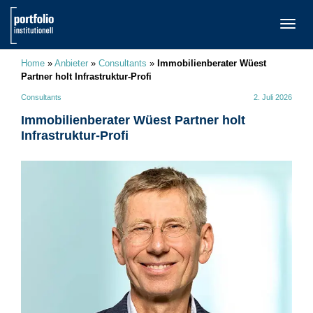
TOGG
NAVI
Home
»
Anbieter
»
Consultants
»
Immobilienberater Wüest
Partner holt Infrastruktur-Profi
Consultants
2. Juli 2026
Immobilienberater Wüest Partner holt
Infrastruktur-Profi