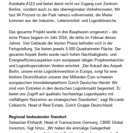
Autobahn A113 und bietet damit nicht nur Zugang zum Zentrum
Berlins, sondern auch zu den überregionalen Verkehrsrouten. Mit
fast 94 Prozent ist der Park nahezu vollvermietet; die Mieter
kommen aus der Industrie-, Lebensmittel- und Logistikbranche.
Das gesamte Projekt wurde in drei Bauphasen umgesetzt – die
erste Phase begann im Jahr 2016, die dritte im Februar dieses
Jahres. Vier Gebäude der letzten Phase befinden sich in der
Fertigstellung. Sie bieten jeweils 5.000 Quadratmeter Fläche. Der
gesamte Airpark Berlin wurde nach hohen Nachhaltigkeits- und
Energieeffizienzaspekten vom europaweit tätigen Projektentwickler
und Logistikspezialisten Verdion errichtet. „Der Ankauf des Airpark
Berlin, unsere erste Logistikinvestition in Europa, sorgt für eine
breitere Diversifikation unserer drei Milliarden Euro schweren
europäischen Immobilienplattform Zurich Deutscher Herold. Wir
sind vom Eintreten in den deutschen Logistikmarkt begeistert. Er
bietet uns Zugriff auf qualitativ hochwertige Logistikparks mit
vielfältigem Nutzermix an strategischen Standorten“, sagt Riccardo
Cobianchi, Head of Real Estate, Zurich Gruppe Deutschland.
Regional bedeutender Standort
Sebastian Ehrhardt, Head of Transactions Germany, CBRE Global
Investors, fügt hinzu: „Wir haben die einmalige Gelegenheit