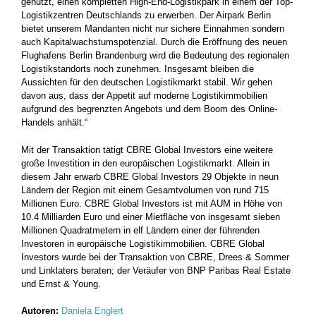
genutzt, einen kompletten High-End-Logistikpark in einem der Top-
Logistikzentren Deutschlands zu erwerben. Der Airpark Berlin
bietet unserem Mandanten nicht nur sichere Einnahmen sondern
auch Kapitalwachstumspotenzial. Durch die Eröffnung des neuen
Flughafens Berlin Brandenburg wird die Bedeutung des regionalen
Logistikstandorts noch zunehmen. Insgesamt bleiben die
Aussichten für den deutschen Logistikmarkt stabil. Wir gehen
davon aus, dass der Appetit auf moderne Logistikimmobilien
aufgrund des begrenzten Angebots und dem Boom des Online-
Handels anhält.“
Mit der Transaktion tätigt CBRE Global Investors eine weitere
große Investition in den europäischen Logistikmarkt. Allein in
diesem Jahr erwarb CBRE Global Investors 29 Objekte in neun
Ländern der Region mit einem Gesamtvolumen von rund 715
Millionen Euro. CBRE Global Investors ist mit AUM in Höhe von
10.4 Milliarden Euro und einer Mietfläche von insgesamt sieben
Millionen Quadratmetern in elf Ländern einer der führenden
Investoren in europäische Logistikimmobilien. CBRE Global
Investors wurde bei der Transaktion von CBRE, Drees & Sommer
und Linklaters beraten; der Veräufer von BNP Paribas Real Estate
und Ernst & Young.
Autoren:
Daniela Englert