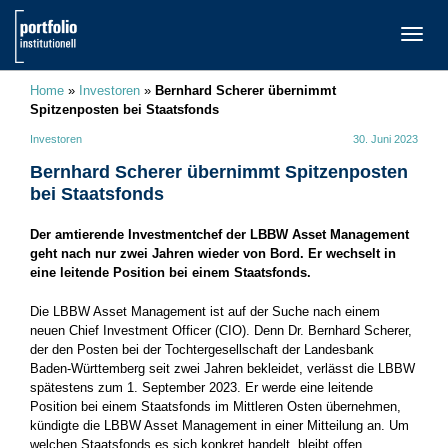
TOGG
NAVI
Home
»
Investoren
»
Bernhard Scherer übernimmt
Spitzenposten bei Staatsfonds
Investoren
30. Juni 2023
Bernhard Scherer übernimmt Spitzenposten
bei Staatsfonds
Der amtierende Investmentchef der LBBW Asset Management
geht nach nur zwei Jahren wieder von Bord. Er wechselt in
eine leitende Position bei einem Staatsfonds.
Die LBBW Asset Management ist auf der Suche nach einem
neuen Chief Investment Officer (CIO). Denn Dr. Bernhard Scherer,
der den Posten bei der Tochtergesellschaft der Landesbank
Baden-Württemberg seit zwei Jahren bekleidet, verlässt die LBBW
spätestens zum 1. September 2023. Er werde eine leitende
Position bei einem Staatsfonds im Mittleren Osten übernehmen,
kündigte die LBBW Asset Management in einer Mitteilung an. Um
welchen Staatsfonds es sich konkret handelt, bleibt offen.