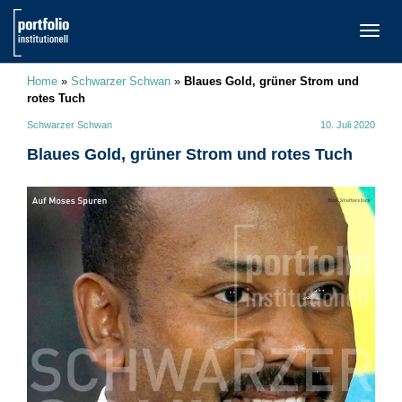
TOGG
NAVI
Home
»
Schwarzer Schwan
»
Blaues Gold, grüner Strom und
rotes Tuch
Schwarzer Schwan
10. Juli 2020
Blaues Gold, grüner Strom und rotes Tuch