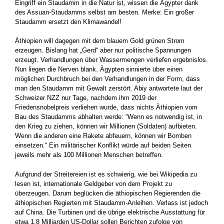
Eingriff ein Staudamm in die Natur ist, wissen die Ägypter dank
des Assuan-Staudamms selbst am besten. Merke: Ein großer
Staudamm ersetzt den Klimawandel!
Äthiopien will dagegen mit dem blauem Gold grünen Strom
erzeugen. Bislang hat „Gerd“ aber nur politische Spannungen
erzeugt. Verhandlungen über Wassermengen verliefen ergebnislos.
Nun liegen die Nerven blank. Ägypten sinnierte über einen
möglichen Durchbruch bei den Verhandlungen in der Form, dass
man den Staudamm mit Gewalt zerstört. Abiy antwortete laut der
Schweizer NZZ nur Tage, nachdem ihm 2019 der
Friedensnobelpreis verliehen wurde, dass nichts Äthiopien vom
Bau des Staudamms abhalten werde: “Wenn es notwendig ist, in
den Krieg zu ziehen, können wir Millionen (Soldaten) aufbieten.
Wenn die anderen eine Rakete abfeuern, können wir Bomben
einsetzen.“ Ein militärischer Konflikt würde auf beiden Seiten
jeweils mehr als 100 Millionen Menschen betreffen.
Aufgrund der Streitereien ist es schwierig, wie bei Wikipedia zu
lesen ist, internationale Geldgeber von dem Projekt zu
überzeugen. Darum beglücken die äthiopischen Regierenden die
äthiopischen Regierten mit Staudamm-Anleihen. Verlass ist jedoch
auf China. Die Turbinen und die übrige elektrische Ausstattung für
etwa 1,8 Milliarden US-Dollar sollen Berichten zufolge von