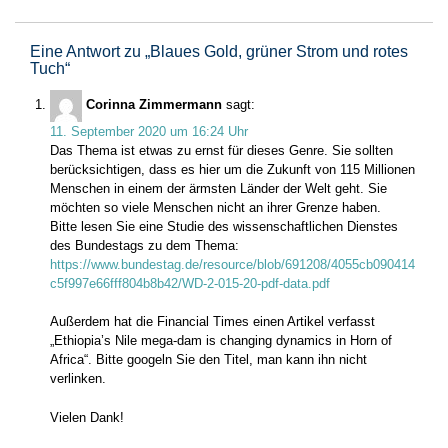
Eine Antwort zu „
Blaues Gold, grüner Strom und rotes
Tuch
“
Corinna Zimmermann
sagt:
11. September 2020 um 16:24 Uhr
Das Thema ist etwas zu ernst für dieses Genre. Sie sollten
berücksichtigen, dass es hier um die Zukunft von 115 Millionen
Menschen in einem der ärmsten Länder der Welt geht. Sie
möchten so viele Menschen nicht an ihrer Grenze haben.
Bitte lesen Sie eine Studie des wissenschaftlichen Dienstes
des Bundestags zu dem Thema:
https://www.bundestag.de/resource/blob/691208/4055cb090414
c5f997e66fff804b8b42/WD-2-015-20-pdf-data.pdf
Außerdem hat die Financial Times einen Artikel verfasst
„Ethiopia’s Nile mega-dam is changing dynamics in Horn of
Africa“. Bitte googeln Sie den Titel, man kann ihn nicht
verlinken.
Vielen Dank!